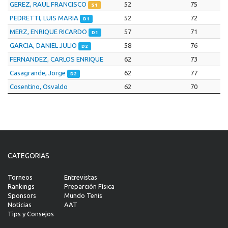
GEREZ, RAUL FRANCISCO
52
75
S1
PEDRETTI, LUIS MARIA
52
72
D1
MERZ, ENRIQUE RICARDO
57
71
D1
GARCIA, DANIEL JULIO
58
76
D2
FERNANDEZ, CARLOS ENRIQUE
62
73
Casagrande, Jorge
62
77
D2
Cosentino, Osvaldo
62
70
CATEGORIAS
Torneos
Entrevistas
Rankings
Preparción Física
Sponsors
Mundo Tenis
Noticias
AAT
Tips y Consejos