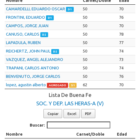
Nombre
Carnet/Doble
Edad
CAMARDELLI, EDUARDO OSCAR
50
70
D1
FRONTINI, EDUARDO
50
76
D1
CAMPOS, JORGE JUAN
50
70
CANUSO, CARLOS
50
78
D2
LAPADULA, RUBEN
50
77
REICHERTZ, JOHN PAUL
50
74
D2
VAZQUEZ, ANGEL ALEJANDRO
50
73
TRAPANI, CARLOS ANTONIO
50
74
BENVENUTO, JORGE CARLOS
50
76
lopez, agustin alberto
62
70
AGREGADO
S1
Lista De Buena Fe
SOC. Y DEP. LAS HERAS-A (V)
Copiar
Excel
PDF
Buscar:
Nombre
Carnet/Doble
Edad