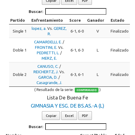
Copiar
Excel
PDF
Buscar:
Partido
Enfrentamiento
Score
Ganador
Estado
lopez, a.
Vs.
GEREZ,
Single 1
6-1, 6-0
V
Finalizado
R.
CAMARDELLI, E.
/
FRONTINI, E.
Vs.
Doble 1
6-1, 6-3
L
Finalizado
PEDRETTI, L.
/
MERZ, E.
CANUSO, C.
/
REICHERTZ, J.
Vs.
Doble 2
6-3, 6-1
L
Finalizado
GARCIA, D.
/
Casagrande, J.
( Resultado de la serie:
)
CONFIRMADO
Lista De Buena Fe
GIMNASIA Y ESG. DE BS.AS.-A (L)
Copiar
Excel
PDF
Buscar: