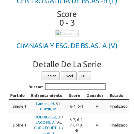
CENTRO GALICIA DE BS.AS.-B (L)
Score
0 - 3
GIMNASIA Y ESG. DE BS.AS.-A (V)
Detalle De La Serie
Copiar
Excel
PDF
Buscar:
Partido
Enfrentamiento
Score
Ganador
Estado
Lamosa, H.
Vs.
Single 1
6-1, 6-1
V
Finalizado
CHIYIK, M.
RODRIGUEZ, J.
/
6-7, 6-2,
JACOBS, A.
Vs.
Doble 1
7-6 (10-
V
Finalizado
CURUTCHET, J.
/
4)
LEVI, J.