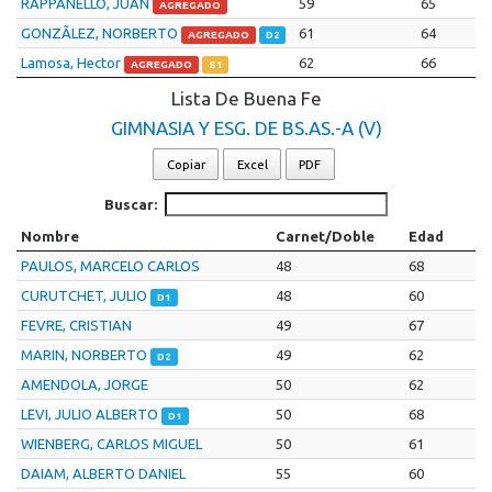
RAPPANELLO, JUAN
59
65
AGREGADO
GONZÃLEZ, NORBERTO
61
64
AGREGADO
D2
Lamosa, Hector
62
66
AGREGADO
S1
Lista De Buena Fe
GIMNASIA Y ESG. DE BS.AS.-A (V)
Copiar
Excel
PDF
Buscar:
Nombre
Carnet/Doble
Edad
PAULOS, MARCELO CARLOS
48
68
CURUTCHET, JULIO
48
60
D1
FEVRE, CRISTIAN
49
67
MARIN, NORBERTO
49
62
D2
AMENDOLA, JORGE
50
62
LEVI, JULIO ALBERTO
50
68
D1
WIENBERG, CARLOS MIGUEL
50
61
DAIAM, ALBERTO DANIEL
55
60