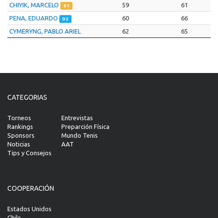
CHIYIK, MARCELO
59
61
S1
PENA, EDUARDO
60
66
D2
CYMERYNG, PABLO ARIEL
62
65
CATEGORIAS
Torneos
Entrevistas
Rankings
Preparción Física
Sponsors
Mundo Tenis
Noticias
AAT
Tips y Consejos
COOPERACIÓN
Estados Unidos
Chile