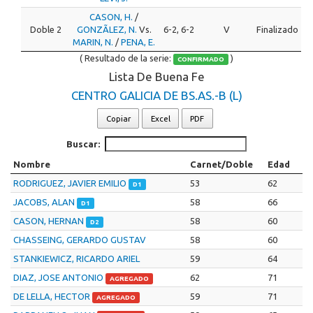
CASON, H.
/
Doble 2
GONZÃLEZ, N.
Vs.
6-2, 6-2
V
Finalizado
MARIN, N.
/
PENA, E.
( Resultado de la serie:
)
CONFIRMADO
Lista De Buena Fe
CENTRO GALICIA DE BS.AS.-B (L)
Copiar
Excel
PDF
Buscar:
Nombre
Carnet/Doble
Edad
RODRIGUEZ, JAVIER EMILIO
53
62
D1
JACOBS, ALAN
58
66
D1
CASON, HERNAN
58
60
D2
CHASSEING, GERARDO GUSTAV
58
60
STANKIEWICZ, RICARDO ARIEL
59
64
DIAZ, JOSE ANTONIO
62
71
AGREGADO
DE LELLA, HECTOR
59
71
AGREGADO