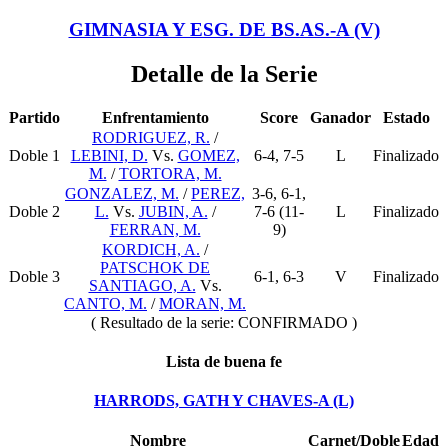
GIMNASIA Y ESG. DE BS.AS.-A (V)
Detalle de la Serie
Partido
Enfrentamiento
Score
Ganador
Estado
RODRIGUEZ, R.
/
Doble 1
LEBINI, D.
Vs.
GOMEZ,
6-4, 7-5
L
Finalizado
M.
/
TORTORA, M.
GONZALEZ, M.
/
PEREZ,
3-6, 6-1,
Doble 2
L.
Vs.
JUBIN, A.
/
7-6 (11-
L
Finalizado
FERRAN, M.
9)
KORDICH, A.
/
PATSCHOK DE
Doble 3
6-1, 6-3
V
Finalizado
SANTIAGO, A.
Vs.
CANTO, M.
/
MORAN, M.
( Resultado de la serie:
CONFIRMADO
)
Lista de buena fe
HARRODS, GATH Y CHAVES-A (L)
Nombre
Carnet/Doble
Edad