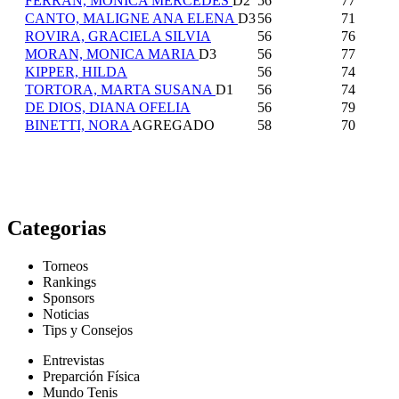
FERRAN, MONICA MERCEDES
D2
56
77
CANTO, MALIGNE ANA ELENA
D3
56
71
ROVIRA, GRACIELA SILVIA
56
76
MORAN, MONICA MARIA
D3
56
77
KIPPER, HILDA
56
74
TORTORA, MARTA SUSANA
D1
56
74
DE DIOS, DIANA OFELIA
56
79
BINETTI, NORA
AGREGADO
58
70
Categorias
Torneos
Rankings
Sponsors
Noticias
Tips y Consejos
Entrevistas
Preparción Física
Mundo Tenis