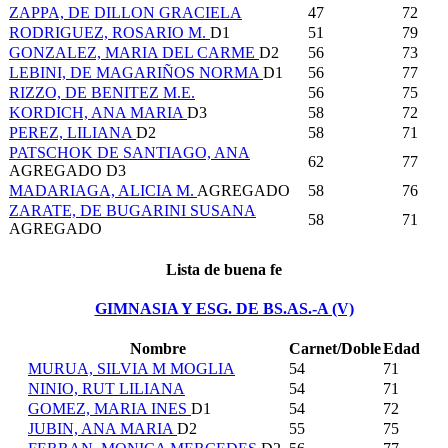
ZAPPA, DE DILLON GRACIELA
47
72
RODRIGUEZ, ROSARIO M.
D1
51
79
GONZALEZ, MARIA DEL CARME
D2
56
73
LEBINI, DE MAGARIÑOS NORMA
D1
56
77
RIZZO, DE BENITEZ M.E.
56
75
KORDICH, ANA MARIA
D3
58
72
PEREZ, LILIANA
D2
58
71
PATSCHOK DE SANTIAGO, ANA
62
77
AGREGADO
D3
MADARIAGA, ALICIA M.
AGREGADO
58
76
ZARATE, DE BUGARINI SUSANA
58
71
AGREGADO
Lista de buena fe
GIMNASIA Y ESG. DE BS.AS.-A (V)
Nombre
Carnet/Doble
Edad
MURUA, SILVIA M MOGLIA
54
71
NINIO, RUT LILIANA
54
71
GOMEZ, MARIA INES
D1
54
72
JUBIN, ANA MARIA
D2
55
75