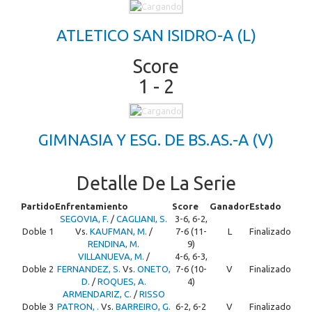
ATLETICO SAN ISIDRO-A (L)
Score
1 - 2
GIMNASIA Y ESG. DE BS.AS.-A (V)
Detalle De La Serie
Partido
Enfrentamiento
Score
Ganador
Estado
SEGOVIA, F.
/
CAGLIANI, S.
3-6, 6-2,
Doble 1
Vs.
KAUFMAN, M.
/
7-6 (11-
L
Finalizado
RENDINA, M.
9)
VILLANUEVA, M.
/
4-6, 6-3,
Doble 2
FERNANDEZ, S.
Vs.
ONETO,
7-6 (10-
V
Finalizado
D.
/
ROQUES, A.
4)
ARMENDARIZ, C.
/
RISSO
Doble 3
PATRON, .
Vs.
BARREIRO, G.
6-2, 6-2
V
Finalizado