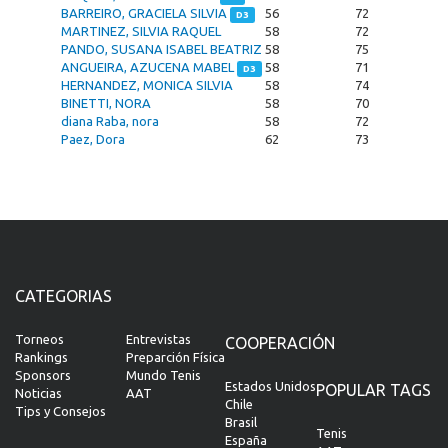
BARREIRO, GRACIELA SILVIA
56
72
D3
MARTINEZ, SILVIA RAQUEL
58
72
PANDO, SUSANA ISABEL BEATRIZ
58
75
ANGUEIRA, AZUCENA MABEL
58
71
D3
HERNANDEZ, MONICA SILVIA
58
74
BINETTI, NORA
58
70
diana Raba, nora
58
72
Paez, Dora
62
73
CATEGORIAS
Torneos
Entrevistas
COOPERACIÓN
Rankings
Preparción Física
Sponsors
Mundo Tenis
Estados Unidos
POPULAR TAGS
Noticias
AAT
Chile
Tips y Consejos
Brasil
Tenis
España