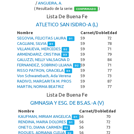
/
ANGUEIRA, A.
( Resultado de la serie:
)
CONFIRMADO
Lista De Buena Fe
ATLETICO SAN ISIDRO-A (L)
Nombre
Carnet/Doble
Edad
SEGOVIA, FELICITAS LAURA
59
72
D1
CAGLIANI, SILVIA
59
78
D1
VILLANUEVA, MERCEDES
59
71
D2
ARMENDARIZ, CRISTINA
59
79
D3
GALUZZI, NELLY VALSAGNA D
59
84
FERNANDEZ, SOBRINO LILIANA
59
71
D2
RISSO PATRON, GRACIELA
59
77
D3
Von Schwanebach, Ada Verena
59
73
RADIVO, MARGARITA M. PROS
59
87
MARTIN, NORMA BEATRIZ
59
77
Lista De Buena Fe
GIMNASIA Y ESG. DE BS.AS.-A (V)
Nombre
Carnet/Doble
Edad
KAUFMAN, MIRIAM ANGELICA
56
70
D1
RENDINA, MARIA DOLORES
56
72
D1
ONETO, DIANA CARMEN
56
73
D2
ROQUES, ADRIANA CLELIA
56
72
D2