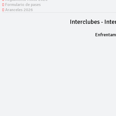
Formulario de pases
Aranceles 2026
Interclubes - Int
Enfrentami