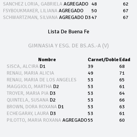
SANCHEZ LORIA, GABRIELA
AGREGADO
48
62
FSYBOUKMAKER, LILIANA
AGREGADO
50
67
SCHWARTZMAN, SILVANA
AGREGADO
D3
47
67
Lista De Buena Fe
GIMNASIA Y ESG. DE BS.AS.-A (V)
Nombre
Carnet/Doble
Edad
SISCA, ALCIRA
D1
39
68
RENAU, MARIA ALICIA
49
71
RENAU, MARIA DE LOS ANGELES
53
65
MAGGIOLO, MARTHA
D2
53
61
TROYER, MARIA PIA
D3
53
64
QUINTELA, SUSANA
D2
53
66
BROWN, DORA ROXANA
D1
53
63
ECHEGARAY, LAURA
D3
53
61
PILOTTO, MARIA ROXANA
AGREGADO
55
60