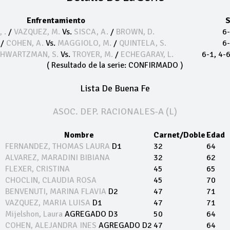
Enfrentamiento
S
 .
/
VAZQUEZ, M.
Vs.
SISCA, A.
/
BROWN, D.
6-
/
COHEN, A.
Vs.
MAGGIOLO, M.
/
QUINTELA, S.
6-
HWARTZMAN, S.
Vs.
TROYER, M.
/
ECHEGARAY, L.
6-1, 4-6
( Resultado de la serie:
CONFIRMADO
)
Lista De Buena Fe
ASOC. DEP. RACIONALES-A (L)
Nombre
Carnet/Doble
Edad
FERNANDEZ, THOMAS LAURA
D1
32
64
ALVAREZ, MARADINI BIBIANA
32
62
FLEXER, CRISTINA
45
65
CHOCLIN, CLAUDIA ROSA
45
70
BENVENUTI, MARINA FLAVIA
D2
47
71
VAZQUEZ, MARIA LUISA
D1
47
71
Mijelshon, Laura
AGREGADO
D3
50
64
COHEN, ALEJANDRA INES
AGREGADO
D2
47
64