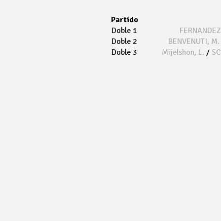
Partido
Doble 1
FERNANDEZ,
Doble 2
BENVENUTI, M.
Doble 3
Mijelshon, L.
/
SC