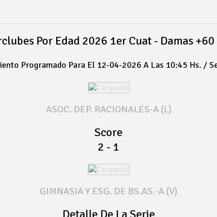
erclubes Por Edad 2026 1er Cuat - Damas +60
ento Programado Para El 12-04-2026 A Las 10:45 Hs. / S
ASOC. DEP. RACIONALES-A (L)
Score
2 - 1
GIMNASIA Y ESG. DE BS.AS.-A (V)
Detalle De La Serie