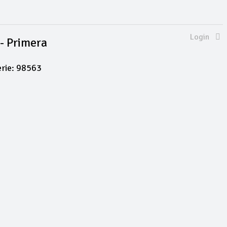
Login
 - Primera
erie: 98563