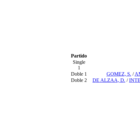
Partido
Single
1
Doble 1
GOMEZ, S.
/
A
Doble 2
DE ALZAA, D.
/
INT