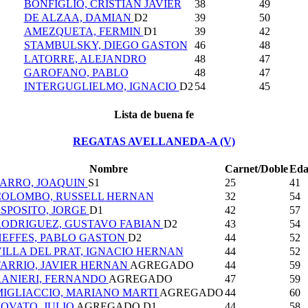
BONFIGLIO, CRISTIAN JAVIER
38
49
DE ALZAA, DAMIAN
D2
39
50
AMEZQUETA, FERMIN
D1
39
42
STAMBULSKY, DIEGO GASTON
46
48
LATORRE, ALEJANDRO
48
47
GAROFANO, PABLO
48
47
INTERGUGLIELMO, IGNACIO
D2
54
45
Lista de buena fe
REGATAS AVELLANEDA-A (V)
Nombre
Carnet/Doble
Ed
FARRO, JOAQUIN
S1
25
41
COLOMBO, RUSSELL HERNAN
32
54
SPOSITO, JORGE
D1
42
57
RODRIGUEZ, GUSTAVO FABIAN
D2
43
54
HEFFES, PABLO GASTON
D2
44
52
ILLA DEL PRAT, IGNACIO HERNAN
44
52
ARRIO, JAVIER HERNAN
AGREGADO
44
59
RANIERI, FERNANDO
AGREGADO
47
59
MIGLIACCIO, MARIANO MARTI
AGREGADO
44
60
OVATO, JULIO
AGREGADO
D1
44
58