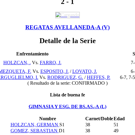
2 - 1
REGATAS AVELLANEDA-A (V)
Detalle de la Serie
Enfrentamiento
S
HOLZCAN, .
Vs.
FARRO, J.
7-
MEZQUETA, F.
Vs.
ESPOSITO, J.
/
LOVATO, J.
6-
ERGUGLIELMO, I.
Vs.
RODRIGUEZ, G.
/
HEFFES, P.
6-7, 7-5
( Resultado de la serie:
CONFIRMADO
)
Lista de buena fe
GIMNASIA Y ESG. DE BS.AS.-A (L)
Nombre
Carnet/Doble
Edad
HOLZCAN, GERMAN
S1
38
51
GOMEZ, SEBASTIAN
D1
38
49