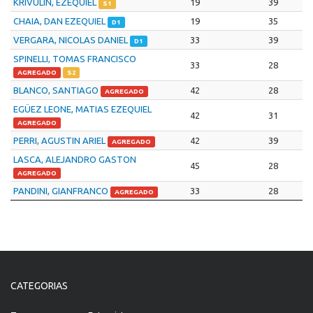
KRIVULIN, EZEQUIEL
19
39
S1
CHAIA, DAN EZEQUIEL
19
35
D1
VERGARA, NICOLAS DANIEL
33
39
D1
SPINELLI, TOMAS FRANCISCO
33
28
AGREGADO
S2
BLANCO, SANTIAGO
42
28
AGREGADO
EGÜEZ LEONE, MATIAS EZEQUIEL
42
31
AGREGADO
PERRI, AGUSTIN ARIEL
42
39
AGREGADO
LASCA, ALEJANDRO GASTON
45
28
AGREGADO
PANDINI, GIANFRANCO
33
28
AGREGADO
CATEGORIAS