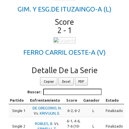
GIM. Y ESG.DE ITUZAINGO-A (L)
Score
2 - 1
FERRO CARRIL OESTE-A (V)
Detalle De La Serie
Copiar
Excel
PDF
Buscar:
Partido
Enfrentamiento
Score
Ganador
Estado
DE GREGORIO, N.
Single 1
6-2, 6-2
L
Finalizado
Vs.
KRIVULIN, E.
6-1, 4-6,
ROBLES, B.
Vs.
Single 2
7-6 (10-
L
Finalizado
SPINELLI, T.