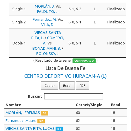
MORLÁN, J.
Vs.
Single 1
6-1, 6-2
L
Finalizado
FALDUTO, J.
Fernandez, M.
Vs.
Single 2
6-0, 6-1
L
Finalizado
VILA, D.
VIEGAS SANTA
RITA, L.
/
COMERCI,
Doble 1
A.
Vs.
6-0, 6-1
L
Finalizado
BONADIMANI, B.
/
POLONSKY, J.
( Resultado de la serie:
)
CONFIRMADO
Lista De Buena Fe
CENTRO DEPORTIVO HURACAN-A (L)
Copiar
Excel
PDF
Buscar:
Nombre
Carnet/Single
Edad
MORLÁN, JEREMIAS
60
18
S1
Fernandez, Mateo
62
18
S2
VIEGAS SANTA RITA, LUCAS
62
18
D1