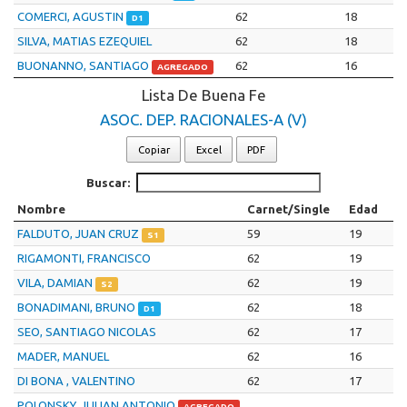
COMERCI, AGUSTIN
62
18
D1
SILVA, MATIAS EZEQUIEL
62
18
BUONANNO, SANTIAGO
62
16
AGREGADO
Lista De Buena Fe
ASOC. DEP. RACIONALES-A (V)
Copiar
Excel
PDF
Buscar:
Nombre
Carnet/Single
Edad
FALDUTO, JUAN CRUZ
59
19
S1
RIGAMONTI, FRANCISCO
62
19
VILA, DAMIAN
62
19
S2
BONADIMANI, BRUNO
62
18
D1
SEO, SANTIAGO NICOLAS
62
17
MADER, MANUEL
62
16
DI BONA , VALENTINO
62
17
POLONSKY, JULIAN ANTONIO
AGREGADO