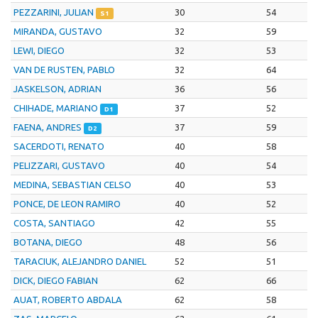
PEZZARINI, JULIAN
30
54
S1
MIRANDA, GUSTAVO
32
59
LEWI, DIEGO
32
53
VAN DE RUSTEN, PABLO
32
64
JASKELSON, ADRIAN
36
56
CHIHADE, MARIANO
37
52
D1
FAENA, ANDRES
37
59
D2
SACERDOTI, RENATO
40
58
PELIZZARI, GUSTAVO
40
54
MEDINA, SEBASTIAN CELSO
40
53
PONCE, DE LEON RAMIRO
40
52
COSTA, SANTIAGO
42
55
BOTANA, DIEGO
48
56
TARACIUK, ALEJANDRO DANIEL
52
51
DICK, DIEGO FABIAN
62
66
AUAT, ROBERTO ABDALA
62
58