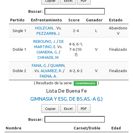
Copiar
Excel
PDF
Buscar:
Partido
Enfrentamiento
Score
Ganador
Estado
HOLZCAN, .
Vs.
Abandono
Single 1
2-4
L
PEZZARINI, J.
V
REBOLINO, J.
/
DE
4-6, 6-1,
MARTINO, E.
Vs.
Doble 1
7-6 (10-
V
Finalizado
GIANERA, G.
/
7)
CHIHADE, M.
FANA, G.
/
QUARIN,
Doble 2
.
Vs.
ALVAREZ, R.
/
6-2, 6-2
V
Finalizado
FAENA, A.
( Resultado de la serie:
)
CONFIRMADO
Lista De Buena Fe
GIMNASIA Y ESG. DE BS.AS.-A (L)
Copiar
Excel
PDF
Buscar:
Nombre
Carnet/Doble
Edad