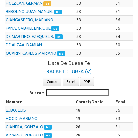
HOLZCAN, GERMAN
38
51
S1
REBOLINO, JUAN MANUEL
38
51
D1
GIANGASPERO, MARIANO
38
56
FANA, GABRIEL ENRIQUE
38
56
D2
DE MARTINO, EZEQUIEL R.
38
54
D1
DE ALZAA, DAMIAN
38
50
QUARIN, CARLOS MARIANO
38
55
D2
Lista De Buena Fe
RACKET CLUB-A (V)
Copiar
Excel
PDF
Buscar:
Nombre
Carnet/Doble
Edad
LOBO, LUIS
18
56
HOOD, MARIANO
19
53
GIANERA, GONZALO
26
51
D1
ALVAREZ, ROBERTO
28
55
D2