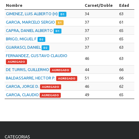
Nombre
Carnet/Doble
Edad
GIMENEZ, LUIS ALBERTO (H)
34
63
D1
GARCIA, MARCELO SERGIO
37
61
S1
CAPRA, DANIEL ALBERTO
37
65
D1
BRIGO, MIGUEL F
37
65
D2
GUARASCI, DANIEL
37
63
D2
FERNANDEZ, GUSTAVO CLAUDIO
46
63
AGREGADO
DE TURRIS, GUILLERMO
44
66
AGREGADO
BALDASSARRE, HECTOR P.
51
66
AGREGADO
GARCIA, JORGE D.
46
62
AGREGADO
GARCIA, CLAUDIO
49
65
AGREGADO
CATEGORIAS