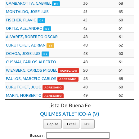
GAMBAROTTA, GABRIEL
36
68
D1
MONTALDO, JOSE LUIS
45
65
FISCHER, FLAVIO
45
60
D1
ORTIZ, ALEJANDRO
45
61
D2
ALVAREZ, ROBERTO OSCAR
48
61
CURUTCHET, ADRIAN
48
62
S1
OCHOA, JOSE LUIS
48
60
D2
CUSMAI, CARLOS ALBERTO
48
61
WIENBERG, CARLOS MIGUEL
50
61
AGREGADO
PAULOS, MARCELO CARLOS
48
68
AGREGADO
CURUTCHET, JULIO
48
60
AGREGADO
MARIN, NORBERTO
49
62
AGREGADO
Lista De Buena Fe
QUILMES ATLETICO-A (V)
Copiar
Excel
PDF
Buscar: