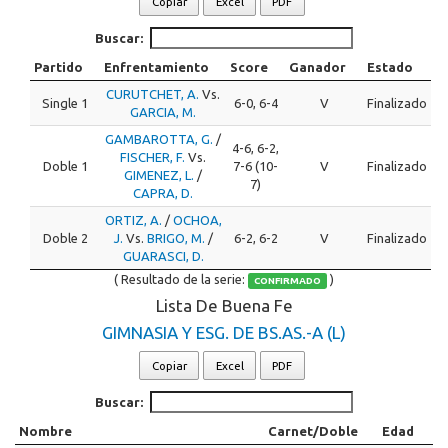
Copiar
Excel
PDF
Buscar:
Partido
Enfrentamiento
Score
Ganador
Estado
CURUTCHET, A.
Vs.
Single 1
6-0, 6-4
V
Finalizado
GARCIA, M.
GAMBAROTTA, G.
/
4-6, 6-2,
FISCHER, F.
Vs.
Doble 1
7-6 (10-
V
Finalizado
GIMENEZ, L.
/
7)
CAPRA, D.
ORTIZ, A.
/
OCHOA,
Doble 2
J.
Vs.
BRIGO, M.
/
6-2, 6-2
V
Finalizado
GUARASCI, D.
( Resultado de la serie:
)
CONFIRMADO
Lista De Buena Fe
GIMNASIA Y ESG. DE BS.AS.-A (L)
Copiar
Excel
PDF
Buscar:
Nombre
Carnet/Doble
Edad