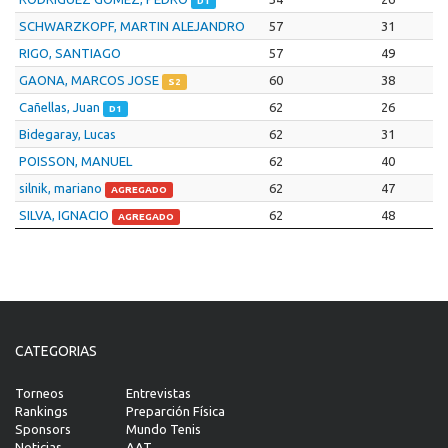
D1
SCHWARZKOPF, MARTIN ALEJANDRO
57
31
RIGO, SANTIAGO
57
49
GAONA, MARCOS JOSE
60
38
S2
Cañellas, Juan
62
26
D1
Bidegaray, Lucas
62
31
POISSON, MANUEL
62
40
silnik, mariano
62
47
AGREGADO
SILVA, IGNACIO
62
48
AGREGADO
CATEGORIAS
Torneos
Entrevistas
Rankings
Preparción Física
Sponsors
Mundo Tenis
Noticias
AAT