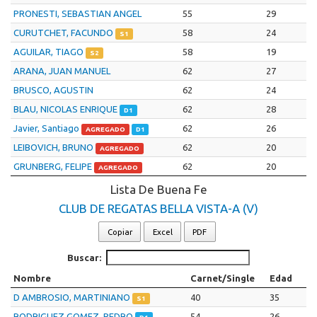
PRONESTI, SEBASTIAN ANGEL
55
29
CURUTCHET, FACUNDO
58
24
S1
AGUILAR, TIAGO
58
19
S2
ARANA, JUAN MANUEL
62
27
BRUSCO, AGUSTIN
62
24
BLAU, NICOLAS ENRIQUE
62
28
D1
Javier, Santiago
62
26
AGREGADO
D1
LEIBOVICH, BRUNO
62
20
AGREGADO
GRUNBERG, FELIPE
62
20
AGREGADO
Lista De Buena Fe
CLUB DE REGATAS BELLA VISTA-A (V)
Copiar
Excel
PDF
Buscar:
Nombre
Carnet/Single
Edad
D AMBROSIO, MARTINIANO
40
35
S1
RODRIGUEZ GOMEZ, PEDRO
54
26