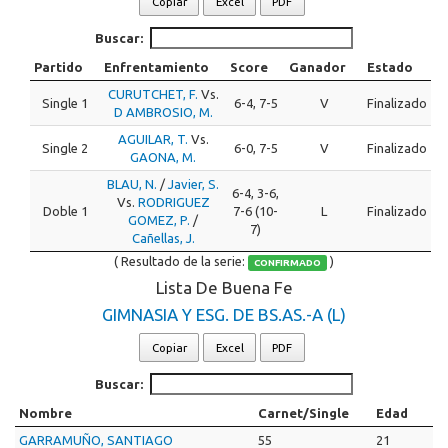
Copiar
Excel
PDF
Buscar:
Partido
Enfrentamiento
Score
Ganador
Estado
CURUTCHET, F.
Vs.
Single 1
6-4, 7-5
V
Finalizado
D AMBROSIO, M.
AGUILAR, T.
Vs.
Single 2
6-0, 7-5
V
Finalizado
GAONA, M.
BLAU, N.
/
Javier, S.
6-4, 3-6,
Vs.
RODRIGUEZ
Doble 1
7-6 (10-
L
Finalizado
GOMEZ, P.
/
7)
Cañellas, J.
( Resultado de la serie:
)
CONFIRMADO
Lista De Buena Fe
GIMNASIA Y ESG. DE BS.AS.-A (L)
Copiar
Excel
PDF
Buscar:
Nombre
Carnet/Single
Edad
GARRAMUÑO, SANTIAGO
55
21