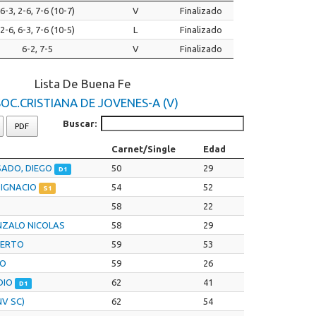
6-3, 2-6, 7-6 (10-7)
V
Finalizado
2-6, 6-3, 7-6 (10-5)
L
Finalizado
6-2, 7-5
V
Finalizado
Lista De Buena Fe
OC.CRISTIANA DE JOVENES-A (V)
Buscar:
PDF
Carnet/Single
Edad
SADO, DIEGO
50
29
D1
 IGNACIO
54
52
S1
58
22
NZALO NICOLAS
58
29
BERTO
59
53
IO
59
26
DIO
62
41
D1
NV SC)
62
54