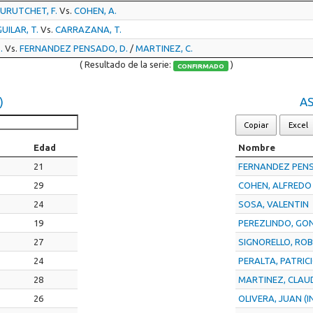
URUTCHET, F.
Vs.
COHEN, A.
UILAR, T.
Vs.
CARRAZANA, T.
.
Vs.
FERNANDEZ PENSADO, D.
/
MARTINEZ, C.
( Resultado de la serie:
)
CONFIRMADO
)
AS
Copiar
Excel
Edad
Nombre
21
FERNANDEZ PEN
29
COHEN, ALFREDO
24
SOSA, VALENTIN
19
PEREZLINDO, GO
27
SIGNORELLO, RO
24
PERALTA, PATRIC
28
MARTINEZ, CLAU
26
OLIVERA, JUAN (I