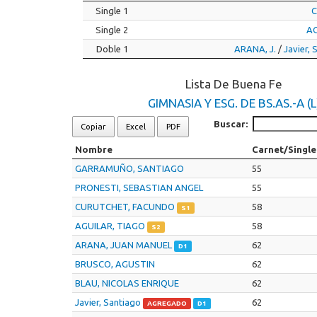
Single 1
C
Single 2
AG
Doble 1
ARANA, J.
/
Javier, S
Lista De Buena Fe
GIMNASIA Y ESG. DE BS.AS.-A (L
Buscar:
Copiar
Excel
PDF
Nombre
Carnet/Single
GARRAMUÑO, SANTIAGO
55
PRONESTI, SEBASTIAN ANGEL
55
CURUTCHET, FACUNDO
58
S1
AGUILAR, TIAGO
58
S2
ARANA, JUAN MANUEL
62
D1
BRUSCO, AGUSTIN
62
BLAU, NICOLAS ENRIQUE
62
Javier, Santiago
62
AGREGADO
D1