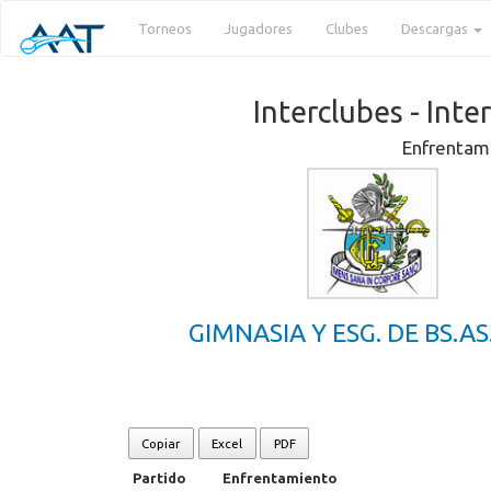
Torneos
Jugadores
Clubes
Descargas
Interclubes - Inte
Enfrentami
GIMNASIA Y ESG. DE BS.AS.
Copiar
Excel
PDF
Partido
Enfrentamiento