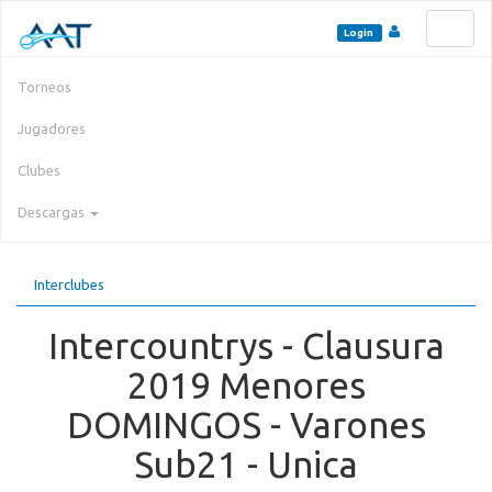
Toggl
Login
naviga
Torneos
Jugadores
Clubes
Descargas
Interclubes
Intercountrys - Clausura
2019 Menores
DOMINGOS - Varones
Sub21 - Unica