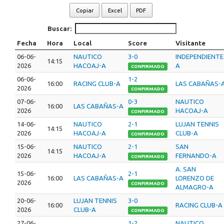
Copiar
Excel
PDF
Buscar:
Fecha
Hora
Local
Score
Visitante
06-06-
NAUTICO
3-0
INDEPENDIENTE
14:15
2026
HACOAJ-A
A
CONFIRMADO
06-06-
1-2
16:00
RACING CLUB-A
LAS CABAÑAS-
2026
CONFIRMADO
07-06-
0-3
NAUTICO
16:00
LAS CABAÑAS-A
2026
HACOAJ-A
CONFIRMADO
14-06-
NAUTICO
2-1
LUJAN TENNIS
14:15
2026
HACOAJ-A
CLUB-A
CONFIRMADO
15-06-
NAUTICO
2-1
SAN
14:15
2026
HACOAJ-A
FERNANDO-A
CONFIRMADO
A. SAN
15-06-
2-1
16:00
LAS CABAÑAS-A
LORENZO DE
2026
CONFIRMADO
ALMAGRO-A
20-06-
LUJAN TENNIS
3-0
16:00
RACING CLUB-A
2026
CLUB-A
CONFIRMADO
27-06-
1-2
NAUTICO