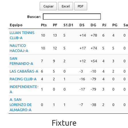
Copiar
Excel
PDF
Buscar:
Equipo
Pts
PF
S1.D1
DS
DG
PJ
PG
Sa
LUJAN TENNIS
10
13
5
+14
+78
6
4
0
CLUB-A
NAUTICO
10
12
5
+17
+74
5
5
0
HACOAJ-A
SAN
7
9
2
+12
+54
4
3
0
FERNANDO-A
LAS CABAÑAS-A
6
5
0
-3
-10
4
2
0
RACING CLUB-A
4
2
1
-16
-79
4
0
0
INDEPENDIENTE-
1
0
0
-17
-79
3
0
0
A
A. SAN
LORENZO DE
0
1
1
-7
-38
2
0
0
ALMAGRO-A
Fixture