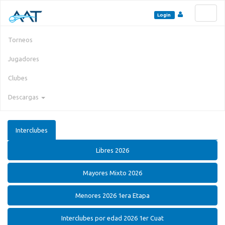
Toggl
Login
naviga
Torneos
Jugadores
Clubes
Descargas
Interclubes
Libres 2026
Mayores Mixto 2026
Menores 2026 1era Etapa
Interclubes por edad 2026 1er Cuat