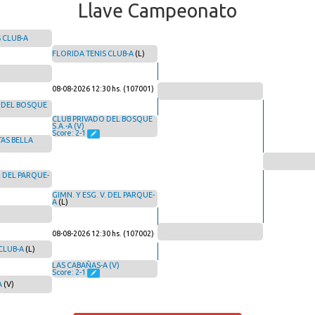
Llave Campeonato
 CLUB-A
FLORIDA TENIS CLUB-A
(L)
08-08-2026 12:30 hs. (107001)
 DEL BOSQUE
CLUB PRIVADO DEL BOSQUE
S.A.-A (V)
Score: 2-1
TAS BELLA
. DEL PARQUE-
GIMN. Y ESG. V. DEL PARQUE-
A
(L)
08-08-2026 12:30 hs. (107002)
CLUB-A
(L)
LAS CABAÑAS-A (V)
Score: 2-1
A
(V)