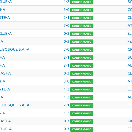
CLUB-A
1-2
SO
CONFIRMADO
B-A
3-0
C
CONFIRMADO
STE-A
2-1
CL
CONFIRMADO
3-0
AT
CONFIRMADO
CLUB-A
0-3
EL
CONFIRMADO
-A
0-3
FE
CONFIRMADO
L BOSQUE S.A.-A
3-0
GI
CONFIRMADO
S-A
2-1
SO
CONFIRMADO
S-A
2-1
AL
CONFIRMADO
TAS)-A
0-3
CL
CONFIRMADO
B-A
3-0
AT
CONFIRMADO
STE-A
1-2
EL
CONFIRMADO
-A
1-2
AL
CONFIRMADO
L BOSQUE S.A.-A
2-1
EL
CONFIRMADO
S-A
1-2
FE
CONFIRMADO
TAS)-A
0-3
GI
CONFIRMADO
CLUB-A
0-3
FE
CONFIRMADO