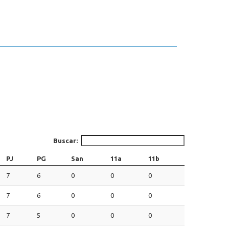
Buscar:
PJ
PG
San
11a
11b
7
6
0
0
0
7
6
0
0
0
7
5
0
0
0