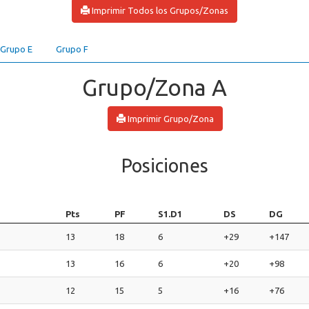
Imprimir Todos los Grupos/Zonas
Grupo E
Grupo F
Grupo/Zona A
Imprimir Grupo/Zona
Posiciones
Pts
PF
S1.D1
DS
DG
13
18
6
+29
+147
13
16
6
+20
+98
12
15
5
+16
+76