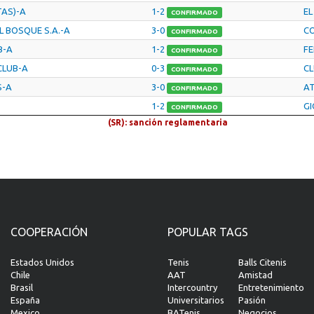
TAS)-A
1-2
EL
CONFIRMADO
L BOSQUE S.A.-A
3-0
C
CONFIRMADO
B-A
1-2
FE
CONFIRMADO
CLUB-A
0-3
CL
CONFIRMADO
S-A
3-0
AT
CONFIRMADO
1-2
GI
CONFIRMADO
(SR): sanción reglamentaria
COOPERACIÓN
POPULAR TAGS
Estados Unidos
Tenis
Balls Citenis
Chile
AAT
Amistad
Brasil
Intercountry
Entretenimiento
España
Universitarios
Pasión
Mexico
BATenis
Negocios