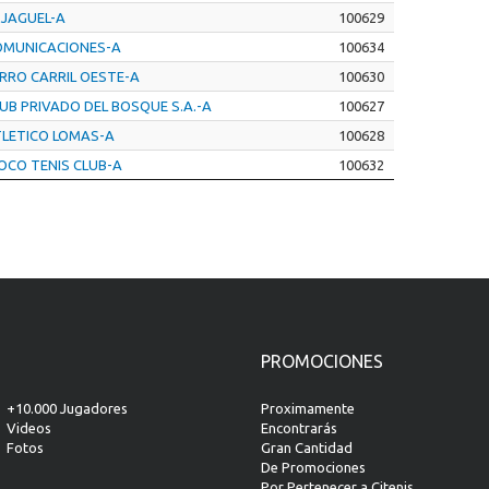
 JAGUEL-A
100629
OMUNICACIONES-A
100634
RRO CARRIL OESTE-A
100630
UB PRIVADO DEL BOSQUE S.A.-A
100627
LETICO LOMAS-A
100628
OCO TENIS CLUB-A
100632
PROMOCIONES
+10.000 Jugadores
Proximamente
Videos
Encontrarás
Fotos
Gran Cantidad
De Promociones
Por Pertenecer a Citenis