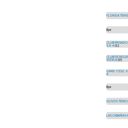
FLORIDA TENIS
Bye
CLUB PRIVADO
S.A.-A
(L)
CLUB DE REGA
VISTA-A
(V)
GIMN. Y ESG. V
A
Bye
OLIVOS TENIS 
LAS CABAÑAS-