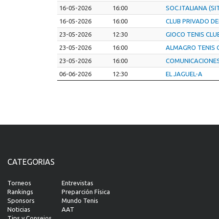
16-05-2026
16:00
SOC.ITALIANA (SI
16-05-2026
16:00
CLUB PRIVADO DE
23-05-2026
12:30
GIOCO TENIS CLU
23-05-2026
16:00
ALMAGRO TENIS 
23-05-2026
16:00
COMUNICACIONE
06-06-2026
12:30
EL JAGUEL-A
CATEGORIAS
Torneos
Entrevistas
Rankings
Preparción Física
Sponsors
Mundo Tenis
Noticias
AAT
Tips y Consejos