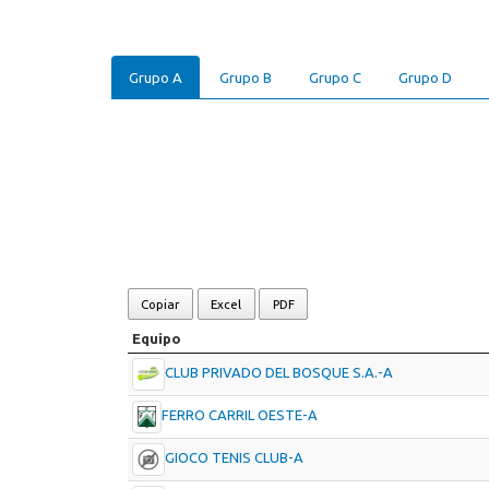
Grupo A
Grupo B
Grupo C
Grupo D
Copiar
Excel
PDF
Equipo
CLUB PRIVADO DEL BOSQUE S.A.-A
FERRO CARRIL OESTE-A
GIOCO TENIS CLUB-A