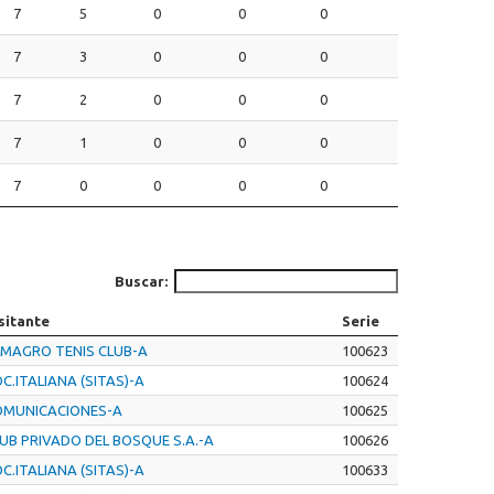
7
5
0
0
0
7
3
0
0
0
7
2
0
0
0
7
1
0
0
0
7
0
0
0
0
Buscar:
sitante
Serie
MAGRO TENIS CLUB-A
100623
C.ITALIANA (SITAS)-A
100624
OMUNICACIONES-A
100625
UB PRIVADO DEL BOSQUE S.A.-A
100626
C.ITALIANA (SITAS)-A
100633