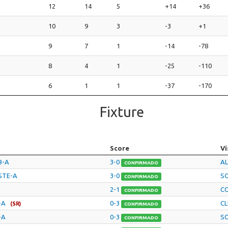
12
14
5
+14
+36
10
9
3
-3
+1
9
7
1
-14
-78
8
4
1
-25
-110
6
1
1
-37
-170
Fixture
Score
Vi
B-A
3-0
AL
CONFIRMADO
STE-A
3-0
SO
CONFIRMADO
2-1
C
CONFIRMADO
-A
0-3
CL
(SR)
CONFIRMADO
-A
0-3
SO
CONFIRMADO