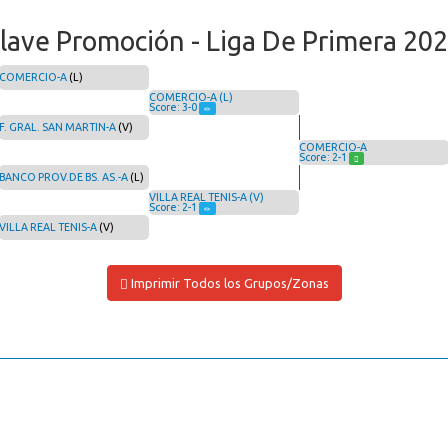
lave Promoción - Liga De Primera 20
COMERCIO-A
(L)
COMERCIO-A (L)
Score: 3-0
F. GRAL. SAN MARTIN-A
(V)
COMERCIO-A
Score: 2-1
BANCO PROV.DE BS. AS.-A
(L)
VILLA REAL TENIS-A (V)
Score: 2-1
VILLA REAL TENIS-A
(V)
Imprimir Todos los Grupos/Zonas