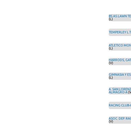
BS.AS.LAWN TE
(L)
TEMPERLEY L.T
ATLETICO MO
(L)
HARRODS, GAT
(V)
GIMNASIA Y ESG
(L)
A. SAN LOREN
ALMAGRO-A
(V
RACING CLUB-
ASOC. DEP. RA
(V)