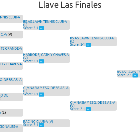
Llave Las Finales
NNIS CLUB-A
BS.AS.LAWN TENNIS CLUB-A
(L)
Score: 2-1
.C.-A
(V)
BS.AS.LAWN TENNIS CLUB-A
(L)
Score: 2-1
NTE GRANDE-A
HARRODS, GATH Y CHAVES-A
(V)
Score: 2-1
H Y CHAVES-A
BS.AS.LAWN T
Score: 2-1
. DE BS.AS.-A
GIMNASIA Y ESG. DE BS.AS.-A
(L)
Score: 2-1
ZO DE
)
GIMNASIA Y ESG. DE BS.AS.-A
(V)
Score: 2-1
A
(L)
RACING CLUB-A (V)
Score: 2-1
CIONALES-A