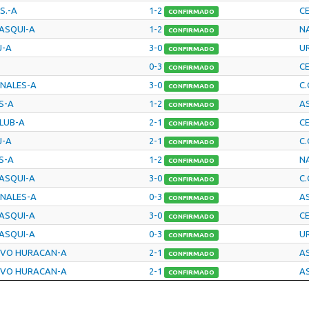
S.-A
1-2
C
CONFIRMADO
HASQUI-A
1-2
N
CONFIRMADO
J-A
3-0
U
CONFIRMADO
0-3
C
CONFIRMADO
ONALES-A
3-0
C.
CONFIRMADO
S-A
1-2
AS
CONFIRMADO
LUB-A
2-1
C
CONFIRMADO
J-A
2-1
C.
CONFIRMADO
S-A
1-2
N
CONFIRMADO
HASQUI-A
3-0
C.
CONFIRMADO
ONALES-A
0-3
AS
CONFIRMADO
HASQUI-A
3-0
C
CONFIRMADO
HASQUI-A
0-3
U
CONFIRMADO
IVO HURACAN-A
2-1
AS
CONFIRMADO
IVO HURACAN-A
2-1
AS
CONFIRMADO