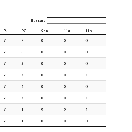
Buscar:
PJ
PG
San
11a
11b
7
7
0
0
0
7
6
0
0
0
7
3
0
0
0
7
3
0
0
1
7
4
0
0
0
7
3
0
0
1
7
1
0
0
1
7
1
0
0
0