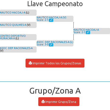
Llave Campeonato
NAUTICO HACOAJ-A
(L)
NAUTICO HACOAJ-A (V)
Score: 2-1
NAUTICO QUILMES-A
(V)
NAUTICO HACOAJ-A
Score: 2-1
CENTRO DEPORTIVO
HURACAN-A
(L)
ASOC. DEP. RACIONALES-A (L)
Score: 3-0
ASOC. DEP. RACIONALES-A
(V)
Imprimir Todos los Grupos/Zonas
Grupo/Zona A
Imprimir Grupo/Zona