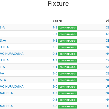
Fixture
Score
Vi
S-A
1-2
C
CONFIRMADO
0-3
AS
CONFIRMADO
S.-A
1-2
C
CONFIRMADO
LUB-A
3-0
N
CONFIRMADO
IVO HURACAN-A
0-3
N
CONFIRMADO
LUB-A
1-2
C.
CONFIRMADO
S-A
2-1
AS
CONFIRMADO
J-A
3-0
C
CONFIRMADO
S.-A
1-2
N
CONFIRMADO
IVO HURACAN-A
3-0
U
CONFIRMADO
ONALES-A
1-2
N
CONFIRMADO
0-3
N
CONFIRMADO
ONALES-A
3-0
U
CONFIRMADO