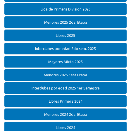
Liga de Primera Division 2025
Menores 2025 2da. Etapa
Libres 2025
Interclubes por edad 2do sem. 2025
Mayores Mixto 2025
Menores 2025 1era Etapa
Interclubes por edad 2025 1er Semestre
Libres Primera 2024
Menores 2024 2da. Etapa
Libres 2024