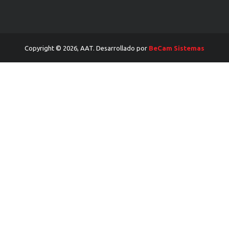
Copyright © 2026, AAT. Desarrollado por
BeCam Sistemas