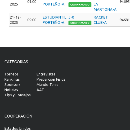
09:00
94695
2025
PORTEÑO-A
LA
CONFIRMADO
MARTONA-A
21-12-
ESTUDIANTIL
3-0
RACKET
09:00
94681
2025
PORTEÑO-A
CLUB-A
CONFIRMADO
CATEGORIAS
Torneos
Entrevistas
Rankings
Preparción Física
Sponsors
Mundo Tenis
Noticias
AAT
Tips y Consejos
COOPERACIÓN
Estados Unidos