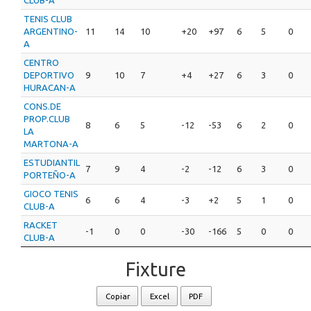
TENIS CLUB
ARGENTINO-
11
14
10
+20
+97
6
5
0
A
CENTRO
DEPORTIVO
9
10
7
+4
+27
6
3
0
HURACAN-A
CONS.DE
PROP.CLUB
8
6
5
-12
-53
6
2
0
LA
MARTONA-A
ESTUDIANTIL
7
9
4
-2
-12
6
3
0
PORTEÑO-A
GIOCO TENIS
6
6
4
-3
+2
5
1
0
CLUB-A
RACKET
-1
0
0
-30
-166
5
0
0
CLUB-A
Fixture
Copiar
Excel
PDF