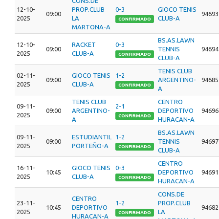
CONS.DE
12-10-
PROP.CLUB
0-3
GIOCO TENIS
09:00
94693
2025
LA
CLUB-A
CONFIRMADO
MARTONA-A
BS.AS.LAWN
12-10-
RACKET
0-3
09:00
TENNIS
94694
2025
CLUB-A
CONFIRMADO
CLUB-A
TENIS CLUB
02-11-
GIOCO TENIS
1-2
09:00
ARGENTINO-
94685
2025
CLUB-A
CONFIRMADO
A
TENIS CLUB
CENTRO
09-11-
2-1
09:00
ARGENTINO-
DEPORTIVO
94696
2025
CONFIRMADO
A
HURACAN-A
BS.AS.LAWN
09-11-
ESTUDIANTIL
1-2
09:00
TENNIS
94697
2025
PORTEÑO-A
CONFIRMADO
CLUB-A
CENTRO
16-11-
GIOCO TENIS
0-3
10:45
DEPORTIVO
94691
2025
CLUB-A
CONFIRMADO
HURACAN-A
CONS.DE
CENTRO
23-11-
1-2
PROP.CLUB
10:45
DEPORTIVO
94682
2025
LA
CONFIRMADO
HURACAN-A