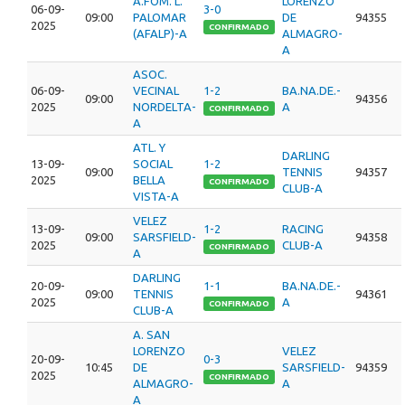
A.FOM. L.
LORENZO
06-09-
3-0
09:00
PALOMAR
DE
94355
2025
CONFIRMADO
(AFALP)-A
ALMAGRO-
A
ASOC.
06-09-
VECINAL
1-2
BA.NA.DE.-
09:00
94356
2025
NORDELTA-
A
CONFIRMADO
A
ATL. Y
DARLING
13-09-
SOCIAL
1-2
09:00
TENNIS
94357
2025
BELLA
CONFIRMADO
CLUB-A
VISTA-A
VELEZ
13-09-
1-2
RACING
09:00
SARSFIELD-
94358
2025
CLUB-A
CONFIRMADO
A
DARLING
20-09-
1-1
BA.NA.DE.-
09:00
TENNIS
94361
2025
A
CONFIRMADO
CLUB-A
A. SAN
LORENZO
VELEZ
20-09-
0-3
10:45
DE
SARSFIELD-
94359
2025
CONFIRMADO
ALMAGRO-
A
A