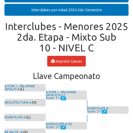
Interclubes por edad 2024 2do Semestre
Interclubes - Menores 2025
2da. Etapa - Mixto Sub
10 - NIVEL C
Imprimir Llaves
Llave Campeonato
A.FOM. L. PALOMAR
(AFALP)-A
(L)
A.FOM. L. PALOMAR
(AFALP)-A (L)
Score: 2-1
ARQUITECTURA-A
(V)
RIVER PLATE-A
Score: 2-1
RIVER PLATE-A
(L)
RIVER PLATE-A (V)
Score: 2-1
BA.NA.DE.-A
(V)