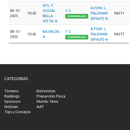
ATL. Y
A.FOM. L.
06-12-
SOCIAL
1-2
10:45
PALOMAR
94371
2025
BELLA
CONFIRMADO
(AFALP)-A
VISTA-A
A.FOM. L.
08-12-
BA.NA.DE.-
1-2
10:45
PALOMAR
94377
2025
A
CONFIRMADO
(AFALP)-A
CATEGORIAS
Torneos
Entrevistas
Rankings
Preparción Física
Sponsors
Mundo Tenis
Noticias
AAT
Tips y Consejos