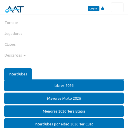
Toggl
Login
naviga
Torneos
Jugadores
Clubes
Descargas
Interclubes
Libres 2026
Mayores Mixto 2026
Menores 2026 1era Etapa
Interclubes por edad 2026 1er Cuat