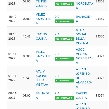
09:00
TENNIS
94368
2025
NORDELTA-
CONFIRMADO
CLUB-A
A
VELEZ
18-10-
0-2
BA.NA.DE.-
09:00
SARSFIELD-
94369
2025
A
CONFIRMADO
A
ATL. Y
18-10-
RACING
2-1
SOCIAL
10:45
94360
2025
CLUB-A
BELLA
CONFIRMADO
VISTA-A
ASOC.
VELEZ
01-11-
2-1
VECINAL
09:00
SARSFIELD-
94373
2025
NORDELTA-
CONFIRMADO
A
A
A. SAN
ATL. Y
LORENZO
01-11-
SOCIAL
2-1
10:45
DE
94372
2025
BELLA
CONFIRMADO
ALMAGRO-
VISTA-A
A
08-11-
BA.NA.DE.-
2-1
RACING
09:00
94374
2025
A
CLUB-A
CONFIRMADO
A. SAN
LORENZO