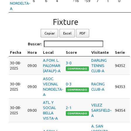
6
6
4
-16
-59
7
1
0
NORDELTA-
A
Fixture
Copiar
Excel
PDF
Buscar:
Fecha
Hora
Local
Score
Visitante
Serie
A.FOM. L.
DARLING
30-08-
3-0
09:00
PALOMAR
TENNIS
94352
2025
CONFIRMADO
(AFALP)-A
CLUB-A
ASOC.
30-08-
VECINAL
0-3
RACING
09:00
94353
2025
NORDELTA-
CLUB-A
CONFIRMADO
A
ATL. Y
VELEZ
30-08-
SOCIAL
2-1
09:00
SARSFIELD-
94354
2025
BELLA
CONFIRMADO
A
VISTA-A
A. SAN