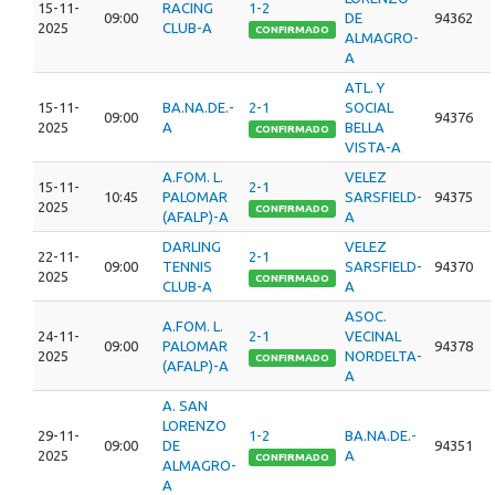
15-11-
RACING
1-2
09:00
DE
94362
2025
CLUB-A
CONFIRMADO
ALMAGRO-
A
ATL. Y
15-11-
BA.NA.DE.-
2-1
SOCIAL
09:00
94376
2025
A
BELLA
CONFIRMADO
VISTA-A
A.FOM. L.
VELEZ
15-11-
2-1
10:45
PALOMAR
SARSFIELD-
94375
2025
CONFIRMADO
(AFALP)-A
A
DARLING
VELEZ
22-11-
2-1
09:00
TENNIS
SARSFIELD-
94370
2025
CONFIRMADO
CLUB-A
A
ASOC.
A.FOM. L.
24-11-
2-1
VECINAL
09:00
PALOMAR
94378
2025
NORDELTA-
CONFIRMADO
(AFALP)-A
A
A. SAN
LORENZO
29-11-
1-2
BA.NA.DE.-
09:00
DE
94351
2025
A
CONFIRMADO
ALMAGRO-
A