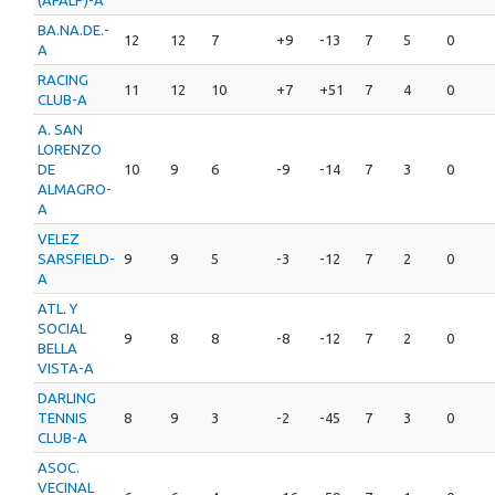
BA.NA.DE.-
12
12
7
+9
-13
7
5
0
A
RACING
11
12
10
+7
+51
7
4
0
CLUB-A
A. SAN
LORENZO
DE
10
9
6
-9
-14
7
3
0
ALMAGRO-
A
VELEZ
SARSFIELD-
9
9
5
-3
-12
7
2
0
A
ATL. Y
SOCIAL
9
8
8
-8
-12
7
2
0
BELLA
VISTA-A
DARLING
TENNIS
8
9
3
-2
-45
7
3
0
CLUB-A
ASOC.
VECINAL