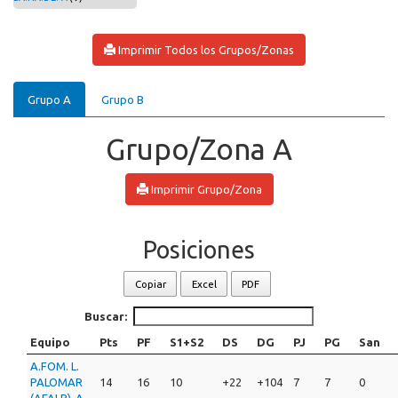
Imprimir Todos los Grupos/Zonas
Grupo A
Grupo B
Grupo/Zona A
Imprimir Grupo/Zona
Posiciones
Copiar
Excel
PDF
Buscar:
Equipo
Pts
PF
S1+S2
DS
DG
PJ
PG
San
A.FOM. L.
PALOMAR
14
16
10
+22
+104
7
7
0
(AFALP)-A