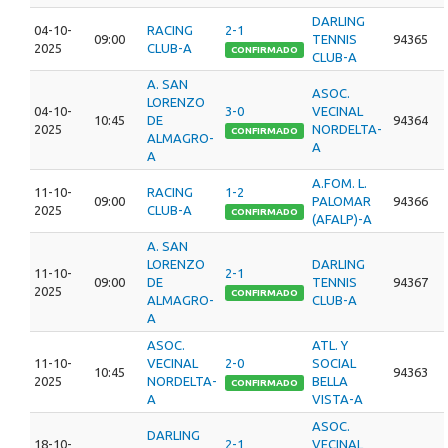
DARLING
04-10-
RACING
2-1
09:00
TENNIS
94365
2025
CLUB-A
CONFIRMADO
CLUB-A
A. SAN
ASOC.
LORENZO
04-10-
3-0
VECINAL
10:45
DE
94364
2025
NORDELTA-
CONFIRMADO
ALMAGRO-
A
A
A.FOM. L.
11-10-
RACING
1-2
09:00
PALOMAR
94366
2025
CLUB-A
CONFIRMADO
(AFALP)-A
A. SAN
LORENZO
DARLING
11-10-
2-1
09:00
DE
TENNIS
94367
2025
CONFIRMADO
ALMAGRO-
CLUB-A
A
ASOC.
ATL. Y
11-10-
VECINAL
2-0
SOCIAL
10:45
94363
2025
NORDELTA-
BELLA
CONFIRMADO
A
VISTA-A
ASOC.
DARLING
18-10-
2-1
VECINAL