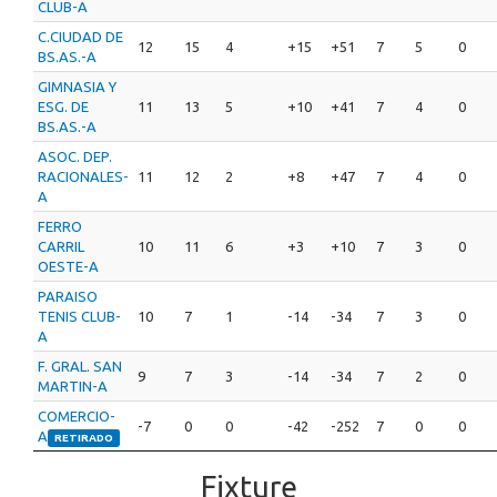
CLUB-A
C.CIUDAD DE
12
15
4
+15
+51
7
5
0
BS.AS.-A
GIMNASIA Y
ESG. DE
11
13
5
+10
+41
7
4
0
BS.AS.-A
ASOC. DEP.
RACIONALES-
11
12
2
+8
+47
7
4
0
A
FERRO
CARRIL
10
11
6
+3
+10
7
3
0
OESTE-A
PARAISO
TENIS CLUB-
10
7
1
-14
-34
7
3
0
A
F. GRAL. SAN
9
7
3
-14
-34
7
2
0
MARTIN-A
COMERCIO-
-7
0
0
-42
-252
7
0
0
A
RETIRADO
Fixture