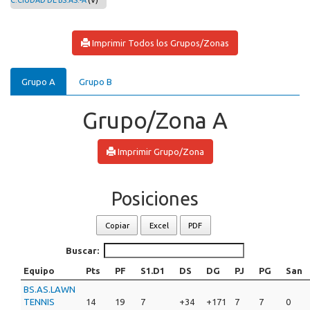
C.CIUDAD DE BS.AS.-A
(V)
Imprimir Todos los Grupos/Zonas
Grupo A
Grupo B
Grupo/Zona A
Imprimir Grupo/Zona
Posiciones
Copiar
Excel
PDF
Buscar:
Equipo
Pts
PF
S1.D1
DS
DG
PJ
PG
San
BS.AS.LAWN
TENNIS
14
19
7
+34
+171
7
7
0