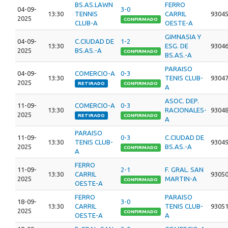
BS.AS.LAWN
FERRO
04-09-
3-0
13:30
TENNIS
CARRIL
9304
2025
CONFIRMADO
CLUB-A
OESTE-A
GIMNASIA Y
04-09-
C.CIUDAD DE
1-2
13:30
ESG. DE
9304
2025
BS.AS.-A
CONFIRMADO
BS.AS.-A
PARAISO
04-09-
COMERCIO-A
0-3
13:30
TENIS CLUB-
9304
2025
RETIRADO
CONFIRMADO
A
ASOC. DEP.
11-09-
COMERCIO-A
0-3
13:30
RACIONALES-
9304
2025
RETIRADO
CONFIRMADO
A
PARAISO
11-09-
0-3
C.CIUDAD DE
13:30
TENIS CLUB-
9304
2025
BS.AS.-A
CONFIRMADO
A
FERRO
11-09-
2-1
F. GRAL. SAN
13:30
CARRIL
9305
2025
MARTIN-A
CONFIRMADO
OESTE-A
FERRO
PARAISO
18-09-
3-0
13:30
CARRIL
TENIS CLUB-
9305
2025
CONFIRMADO
OESTE-A
A