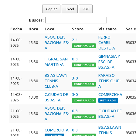
Copiar
Excel
PDF
Buscar:
Fecha
Hora
Local
Score
Visitante
Serie
ASOC. DEP.
FERRO
14-08-
2-1
13:30
RACIONALES-
CARRIL
9303
2025
CONFIRMADO
A
OESTE-A
GIMNASIA Y
14-08-
F. GRAL. SAN
0-3
13:30
ESG. DE
9303
2025
MARTIN-A
CONFIRMADO
BS.AS.-A
BS.AS.LAWN
PARAISO
14-08-
3-0
13:30
TENNIS
TENIS CLUB-
9303
2025
CONFIRMADO
CLUB-A
A
14-08-
C.CIUDAD DE
3-0
COMERCIO-A
13:30
9303
2025
BS.AS.-A
CONFIRMADO
RETIRADO
ASOC. DEP.
21-08-
0-3
C.CIUDAD DE
13:30
RACIONALES-
9303
2025
BS.AS.-A
CONFIRMADO
A
BS.AS.LAWN
21-08-
COMERCIO-A
0-3
13:30
TENNIS
9303
2025
RETIRADO
CONFIRMADO