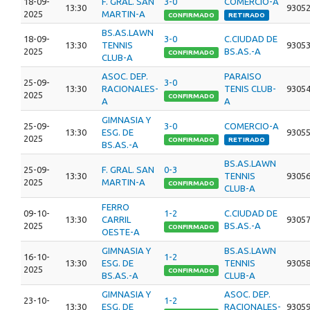
18-09-
F. GRAL. SAN
3-0
COMERCIO-A
13:30
9305
2025
MARTIN-A
CONFIRMADO
RETIRADO
BS.AS.LAWN
18-09-
3-0
C.CIUDAD DE
13:30
TENNIS
9305
2025
BS.AS.-A
CONFIRMADO
CLUB-A
ASOC. DEP.
PARAISO
25-09-
3-0
13:30
RACIONALES-
TENIS CLUB-
9305
2025
CONFIRMADO
A
A
GIMNASIA Y
25-09-
3-0
COMERCIO-A
13:30
ESG. DE
9305
2025
CONFIRMADO
RETIRADO
BS.AS.-A
BS.AS.LAWN
25-09-
F. GRAL. SAN
0-3
13:30
TENNIS
9305
2025
MARTIN-A
CONFIRMADO
CLUB-A
FERRO
09-10-
1-2
C.CIUDAD DE
13:30
CARRIL
9305
2025
BS.AS.-A
CONFIRMADO
OESTE-A
GIMNASIA Y
BS.AS.LAWN
16-10-
1-2
13:30
ESG. DE
TENNIS
9305
2025
CONFIRMADO
BS.AS.-A
CLUB-A
GIMNASIA Y
ASOC. DEP.
23-10-
1-2
13:30
ESG. DE
RACIONALES-
9305