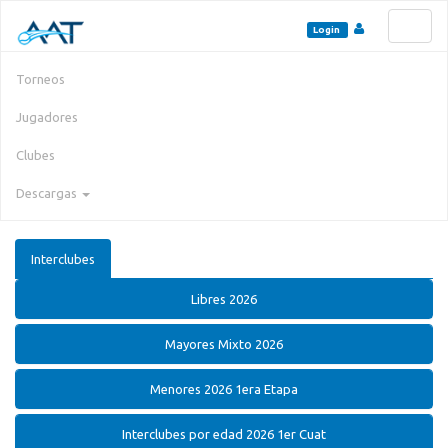
Toggl
Login
naviga
Torneos
Jugadores
Clubes
Descargas
Interclubes
Libres 2026
Mayores Mixto 2026
Menores 2026 1era Etapa
Interclubes por edad 2026 1er Cuat