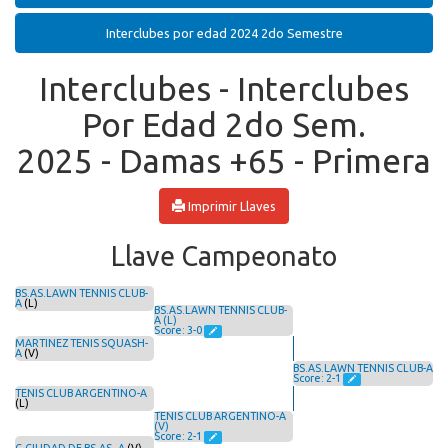
Interclubes por edad 2024 2do Semestre
Interclubes - Interclubes
Por Edad 2do Sem.
2025 - Damas +65 - Primera
Imprimir Llaves
Llave Campeonato
BS.AS.LAWN TENNIS CLUB-
A
(L)
BS.AS.LAWN TENNIS CLUB-
A (L)
Score: 3-0
MARTINEZ TENIS SQUASH-
A
(V)
BS.AS.LAWN TENNIS CLUB-A
Score: 2-1
TENIS CLUB ARGENTINO-A
(L)
TENIS CLUB ARGENTINO-A
(V)
Score: 2-1