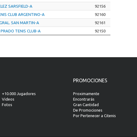
ELEZ SARSFIELD-A
92156
ENIS CLUB ARGENTINO-A
92160
 GRAL. SAN MARTIN-A
92161
 PRADO TENIS CLUB-A
92150
PROMOCIONES
+10.000 Jugadores
Proximamente
Videos
Encontrarás
Fotos
Gran Cantidad
De Promociones
Por Pertenecer a Citenis