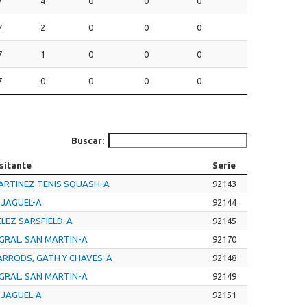
7
4
0
0
0
7
2
0
0
0
7
1
0
0
0
7
0
0
0
0
Buscar:
sitante
Serie
ARTINEZ TENIS SQUASH-A
92143
 JAGUEL-A
92144
ELEZ SARSFIELD-A
92145
 GRAL. SAN MARTIN-A
92170
ARRODS, GATH Y CHAVES-A
92148
 GRAL. SAN MARTIN-A
92149
 JAGUEL-A
92151