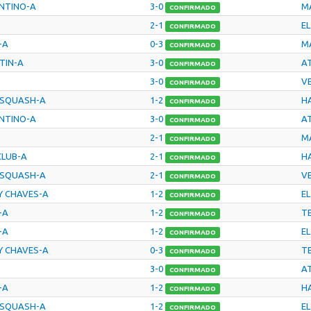
ENTINO-A
3-0
M
CONFIRMADO
2-1
EL
CONFIRMADO
-A
0-3
M
CONFIRMADO
RTIN-A
3-0
A
CONFIRMADO
3-0
V
CONFIRMADO
 SQUASH-A
1-2
H
CONFIRMADO
ENTINO-A
3-0
A
CONFIRMADO
2-1
M
CONFIRMADO
CLUB-A
2-1
H
CONFIRMADO
 SQUASH-A
2-1
V
CONFIRMADO
Y CHAVES-A
1-2
EL
CONFIRMADO
-A
1-2
T
CONFIRMADO
-A
1-2
EL
CONFIRMADO
Y CHAVES-A
0-3
T
CONFIRMADO
3-0
A
CONFIRMADO
-A
1-2
H
CONFIRMADO
 SQUASH-A
1-2
EL
CONFIRMADO