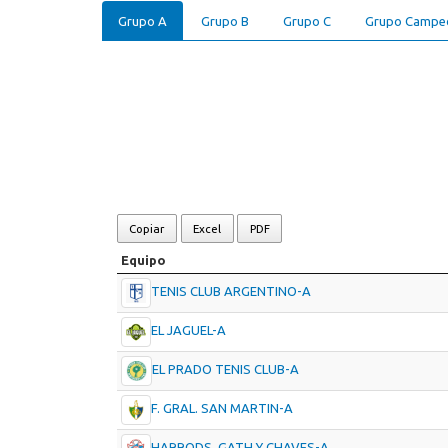
Grupo A
Grupo B
Grupo C
Grupo Campe
Copiar
Excel
PDF
Equipo
TENIS CLUB ARGENTINO-A
EL JAGUEL-A
EL PRADO TENIS CLUB-A
F. GRAL. SAN MARTIN-A
HARRODS, GATH Y CHAVES-A