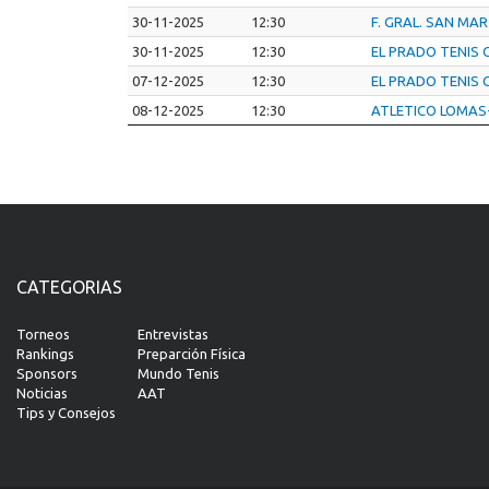
30-11-2025
12:30
F. GRAL. SAN MA
30-11-2025
12:30
EL PRADO TENIS 
07-12-2025
12:30
EL PRADO TENIS 
08-12-2025
12:30
ATLETICO LOMAS
CATEGORIAS
Torneos
Entrevistas
Rankings
Preparción Física
Sponsors
Mundo Tenis
Noticias
AAT
Tips y Consejos