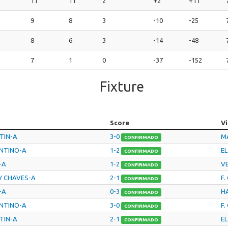
11
11
2
+2
+11
9
8
3
-10
-25
8
6
3
-14
-48
7
1
0
-37
-152
Fixture
Score
Vi
RTIN-A
3-0
M
CONFIRMADO
ENTINO-A
1-2
EL
CONFIRMADO
-A
1-2
V
CONFIRMADO
Y CHAVES-A
2-1
F.
CONFIRMADO
-A
0-3
H
CONFIRMADO
ENTINO-A
3-0
F.
CONFIRMADO
RTIN-A
2-1
EL
CONFIRMADO