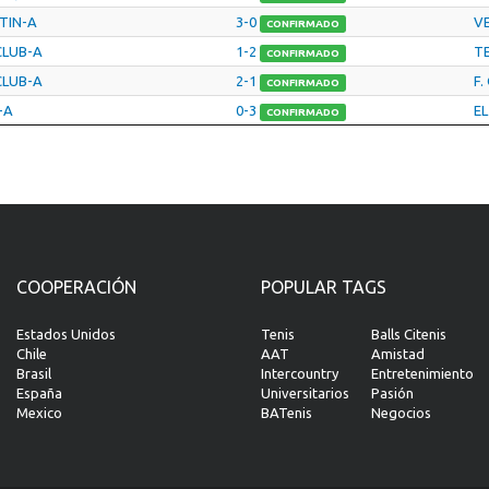
RTIN-A
3-0
V
CONFIRMADO
CLUB-A
1-2
T
CONFIRMADO
CLUB-A
2-1
F.
CONFIRMADO
-A
0-3
EL
CONFIRMADO
COOPERACIÓN
POPULAR TAGS
Estados Unidos
Tenis
Balls Citenis
Chile
AAT
Amistad
Brasil
Intercountry
Entretenimiento
España
Universitarios
Pasión
Mexico
BATenis
Negocios