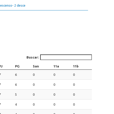
escenso- 2 desce
Buscar:
PJ
PG
San
11a
11b
7
6
0
0
0
7
6
0
0
0
7
5
0
0
0
7
4
0
0
0