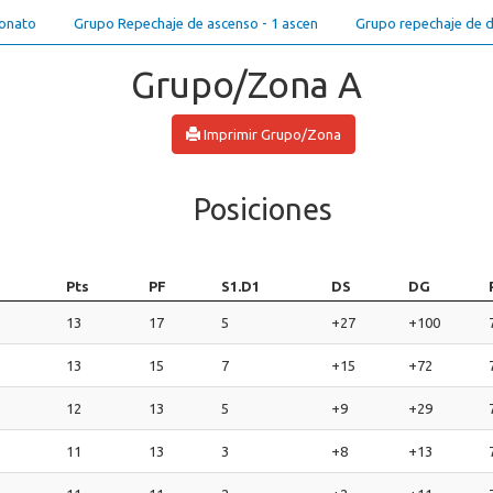
onato
Grupo Repechaje de ascenso - 1 ascen
Grupo repechaje de d
Grupo/Zona A
Imprimir Grupo/Zona
Posiciones
Pts
PF
S1.D1
DS
DG
13
17
5
+27
+100
13
15
7
+15
+72
12
13
5
+9
+29
11
13
3
+8
+13