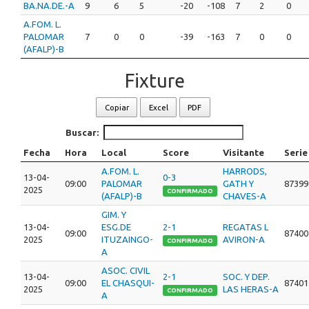
BA.NA.DE.-A
9
6
5
-20
-108
7
2
0
A.FOM. L.
PALOMAR
7
0
0
-39
-163
7
0
0
(AFALP)-B
Fixture
Copiar
Excel
PDF
Buscar:
Fecha
Hora
Local
Score
Visitante
Serie
A.FOM. L.
HARRODS,
13-04-
0-3
09:00
PALOMAR
GATH Y
87399
2025
CONFIRMADO
(AFALP)-B
CHAVES-A
GIM. Y
13-04-
ESG.DE
2-1
REGATAS L
09:00
87400
2025
ITUZAINGO-
AVIRON-A
CONFIRMADO
A
ASOC. CIVIL
13-04-
2-1
SOC. Y DEP.
09:00
EL CHASQUI-
87401
2025
LAS HERAS-A
CONFIRMADO
A