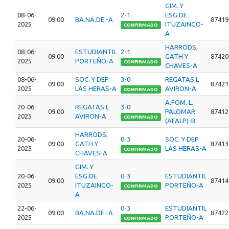
GIM. Y
08-06-
2-1
ESG.DE
09:00
BA.NA.DE.-A
87419
2025
ITUZAINGO-
CONFIRMADO
A
HARRODS,
08-06-
ESTUDIANTIL
2-1
09:00
GATH Y
87420
2025
PORTEÑO-A
CONFIRMADO
CHAVES-A
08-06-
SOC. Y DEP.
3-0
REGATAS L
09:00
87421
2025
LAS HERAS-A
AVIRON-A
CONFIRMADO
A.FOM. L.
20-06-
REGATAS L
3-0
09:00
PALOMAR
87412
2025
AVIRON-A
CONFIRMADO
(AFALP)-B
HARRODS,
20-06-
0-3
SOC. Y DEP.
09:00
GATH Y
87413
2025
LAS HERAS-A
CONFIRMADO
CHAVES-A
GIM. Y
20-06-
ESG.DE
0-3
ESTUDIANTIL
09:00
87414
2025
ITUZAINGO-
PORTEÑO-A
CONFIRMADO
A
22-06-
0-3
ESTUDIANTIL
09:00
BA.NA.DE.-A
87422
2025
PORTEÑO-A
CONFIRMADO