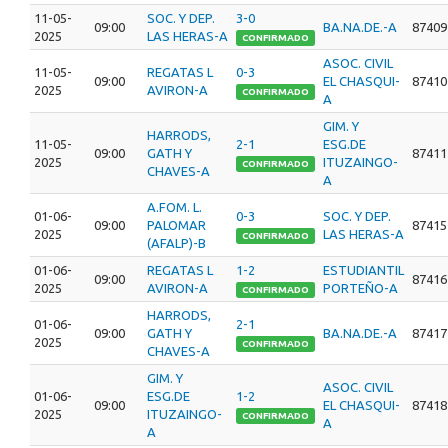
11-05-
SOC. Y DEP.
3-0
09:00
BA.NA.DE.-A
87409
2025
LAS HERAS-A
CONFIRMADO
ASOC. CIVIL
11-05-
REGATAS L
0-3
09:00
EL CHASQUI-
87410
2025
AVIRON-A
CONFIRMADO
A
GIM. Y
HARRODS,
11-05-
2-1
ESG.DE
09:00
GATH Y
87411
2025
ITUZAINGO-
CONFIRMADO
CHAVES-A
A
A.FOM. L.
01-06-
0-3
SOC. Y DEP.
09:00
PALOMAR
87415
2025
LAS HERAS-A
CONFIRMADO
(AFALP)-B
01-06-
REGATAS L
1-2
ESTUDIANTIL
09:00
87416
2025
AVIRON-A
PORTEÑO-A
CONFIRMADO
HARRODS,
01-06-
2-1
09:00
GATH Y
BA.NA.DE.-A
87417
2025
CONFIRMADO
CHAVES-A
GIM. Y
ASOC. CIVIL
01-06-
ESG.DE
1-2
09:00
EL CHASQUI-
87418
2025
ITUZAINGO-
CONFIRMADO
A
A