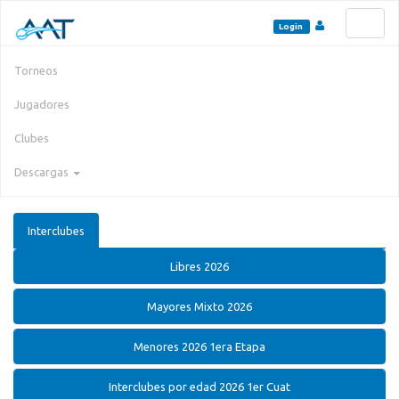
Toggl
Login
naviga
Torneos
Jugadores
Clubes
Descargas
Interclubes
Libres 2026
Mayores Mixto 2026
Menores 2026 1era Etapa
Interclubes por edad 2026 1er Cuat