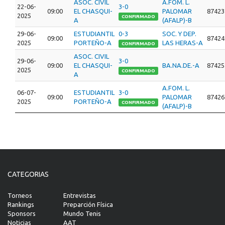
ASOC. CIVIL
A.FOM. L.
22-06-
3-0
09:00
EL CHASQUI-
PALOMAR
87423
2025
CONFIRMADO
A
(AFALP)-B
29-06-
ESTUDIANTIL
0-3
SOC. Y DEP.
09:00
87424
2025
PORTEÑO-A
LAS HERAS-A
CONFIRMADO
ASOC. CIVIL
29-06-
3-0
09:00
EL CHASQUI-
BA.NA.DE.-A
87425
2025
CONFIRMADO
A
A.FOM. L.
06-07-
ESTUDIANTIL
3-0
09:00
PALOMAR
87426
2025
PORTEÑO-A
CONFIRMADO
(AFALP)-B
CATEGORIAS
Torneos
Entrevistas
Rankings
Preparción Física
Sponsors
Mundo Tenis
Noticias
AAT