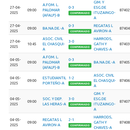
GIM. Y
A.FOM. L.
27-04-
0-3
ESG.DE
09:00
PALOMAR
87402
2025
ITUZAINGO-
CONFIRMADO
(AFALP)-B
A
27-04-
0-3
REGATAS L
09:00
BA.NA.DE.-A
87404
2025
AVIRON-A
CONFIRMADO
ASOC. CIVIL
HARRODS,
27-04-
3-0
10:45
EL CHASQUI-
GATH Y
87403
2025
CONFIRMADO
A
CHAVES-A
A.FOM. L.
04-05-
0-3
09:00
PALOMAR
BA.NA.DE.-A
87405
2025
CONFIRMADO
(AFALP)-B
ASOC. CIVIL
04-05-
ESTUDIANTIL
1-2
09:00
EL CHASQUI-
87406
2025
PORTEÑO-A
CONFIRMADO
A
GIM. Y
04-05-
SOC. Y DEP.
3-0
ESG.DE
09:00
87407
2025
LAS HERAS-A
ITUZAINGO-
CONFIRMADO
A
HARRODS,
04-05-
REGATAS L
2-1
09:00
GATH Y
87408
2025
AVIRON-A
CONFIRMADO
CHAVES-A