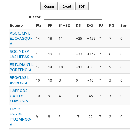
Copiar
Excel
PDF
Buscar:
Equipo
Pts
PF
S1+S2
DS
DG
PJ
PG
San
ASOC. CIVIL
EL CHASQUI-
14
18
11
+29
+132
7
7
0
A
SOC. Y DEP.
13
19
13
+33
+147
7
6
0
LAS HERAS-A
ESTUDIANTIL
12
14
10
+12
+50
7
5
0
PORTEÑO-A
REGATAS L
10
10
8
0
+10
7
3
0
AVIRON-A
HARRODS,
GATH Y
10
9
4
-8
-46
7
3
0
CHAVES-A
GIM. Y
ESG.DE
9
8
5
-7
-22
7
2
0
ITUZAINGO-
A