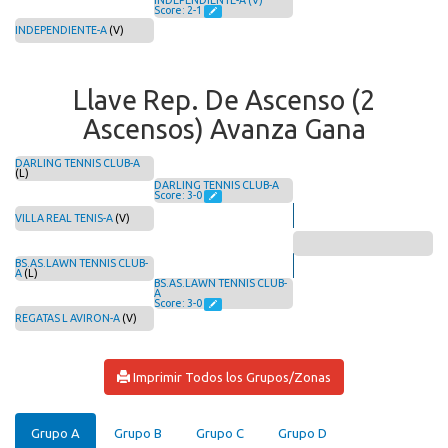
INDEPENDIENTE-A (V)
Score: 2-1
INDEPENDIENTE-A
(V)
Llave Rep. De Ascenso (2
Ascensos) Avanza Gana
DARLING TENNIS CLUB-A
(L)
DARLING TENNIS CLUB-A
Score: 3-0
VILLA REAL TENIS-A
(V)
BS.AS.LAWN TENNIS CLUB-
A
(L)
BS.AS.LAWN TENNIS CLUB-
A
Score: 3-0
REGATAS L AVIRON-A
(V)
Imprimir Todos los Grupos/Zonas
Grupo A
Grupo B
Grupo C
Grupo D