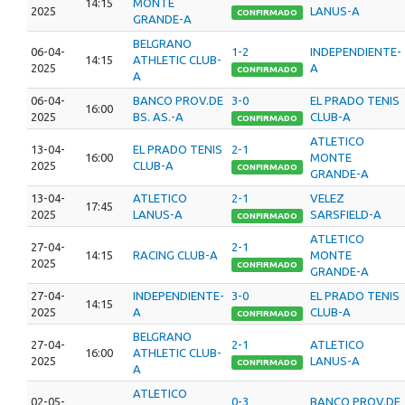
14:15
MONTE
2025
LANUS-A
CONFIRMADO
GRANDE-A
BELGRANO
06-04-
1-2
INDEPENDIENTE-
14:15
ATHLETIC CLUB-
2025
A
CONFIRMADO
A
06-04-
BANCO PROV.DE
3-0
EL PRADO TENIS
16:00
2025
BS. AS.-A
CLUB-A
CONFIRMADO
ATLETICO
13-04-
EL PRADO TENIS
2-1
16:00
MONTE
2025
CLUB-A
CONFIRMADO
GRANDE-A
13-04-
ATLETICO
2-1
VELEZ
17:45
2025
LANUS-A
SARSFIELD-A
CONFIRMADO
ATLETICO
27-04-
2-1
14:15
RACING CLUB-A
MONTE
2025
CONFIRMADO
GRANDE-A
27-04-
INDEPENDIENTE-
3-0
EL PRADO TENIS
14:15
2025
A
CLUB-A
CONFIRMADO
BELGRANO
27-04-
2-1
ATLETICO
16:00
ATHLETIC CLUB-
2025
LANUS-A
CONFIRMADO
A
ATLETICO
02-05-
0-3
BANCO PROV.DE