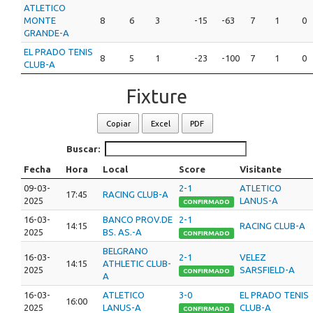
ATLETICO
MONTE
8
6
3
-15
-63
7
1
0
GRANDE-A
EL PRADO TENIS
8
5
1
-23
-100
7
1
0
CLUB-A
Fixture
Copiar
Excel
PDF
Buscar:
Fecha
Hora
Local
Score
Visitante
09-03-
2-1
ATLETICO
17:45
RACING CLUB-A
2025
LANUS-A
CONFIRMADO
16-03-
BANCO PROV.DE
2-1
14:15
RACING CLUB-A
2025
BS. AS.-A
CONFIRMADO
BELGRANO
16-03-
2-1
VELEZ
14:15
ATHLETIC CLUB-
2025
SARSFIELD-A
CONFIRMADO
A
16-03-
ATLETICO
3-0
EL PRADO TENIS
16:00
2025
LANUS-A
CLUB-A
CONFIRMADO