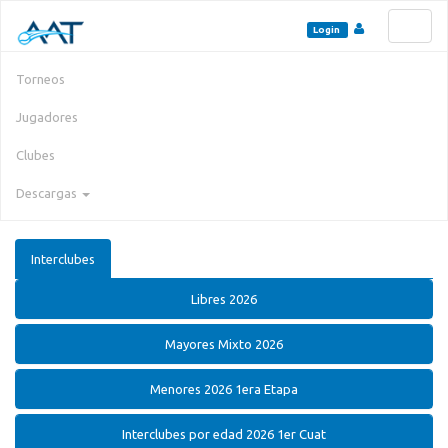
Toggl
Login
naviga
Torneos
Jugadores
Clubes
Descargas
Interclubes
Libres 2026
Mayores Mixto 2026
Menores 2026 1era Etapa
Interclubes por edad 2026 1er Cuat