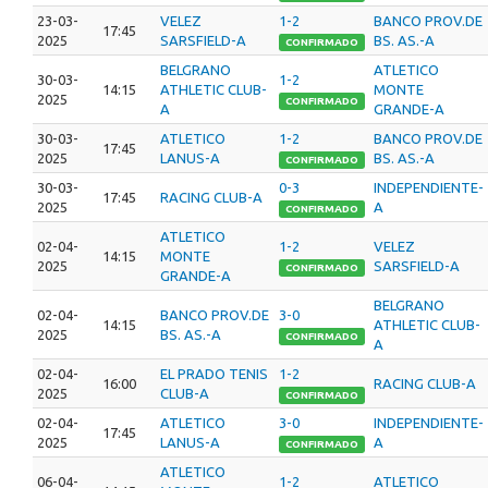
23-03-
VELEZ
1-2
BANCO PROV.DE
17:45
2025
SARSFIELD-A
BS. AS.-A
CONFIRMADO
BELGRANO
ATLETICO
30-03-
1-2
14:15
ATHLETIC CLUB-
MONTE
2025
CONFIRMADO
A
GRANDE-A
30-03-
ATLETICO
1-2
BANCO PROV.DE
17:45
2025
LANUS-A
BS. AS.-A
CONFIRMADO
30-03-
0-3
INDEPENDIENTE-
17:45
RACING CLUB-A
2025
A
CONFIRMADO
ATLETICO
02-04-
1-2
VELEZ
14:15
MONTE
2025
SARSFIELD-A
CONFIRMADO
GRANDE-A
BELGRANO
02-04-
BANCO PROV.DE
3-0
14:15
ATHLETIC CLUB-
2025
BS. AS.-A
CONFIRMADO
A
02-04-
EL PRADO TENIS
1-2
16:00
RACING CLUB-A
2025
CLUB-A
CONFIRMADO
02-04-
ATLETICO
3-0
INDEPENDIENTE-
17:45
2025
LANUS-A
A
CONFIRMADO
ATLETICO
06-04-
1-2
ATLETICO