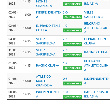
14:15
MONTE
2025
BS. AS.-A
CONFIRMADO
GRANDE-A
02-05-
INDEPENDIENTE-
3-0
VELEZ
16:00
2025
A
SARSFIELD-A
CONFIRMADO
BELGRANO
02-05-
EL PRADO TENIS
1-2
16:00
ATHLETIC CLUB-
2025
CLUB-A
CONFIRMADO
A
04-05-
VELEZ
2-1
EL PRADO TENIS
14:15
2025
SARSFIELD-A
CLUB-A
CONFIRMADO
11-05-
VELEZ
2-1
14:15
RACING CLUB-A
2025
SARSFIELD-A
CONFIRMADO
BELGRANO
01-06-
1-2
14:15
RACING CLUB-A
ATHLETIC CLUB-
2025
CONFIRMADO
A
ATLETICO
01-06-
0-3
INDEPENDIENTE-
16:00
MONTE
2025
A
CONFIRMADO
GRANDE-A
08-06-
INDEPENDIENTE-
3-0
BANCO PROV.DE
14:15
2025
A
BS. AS.-A
CONFIRMADO