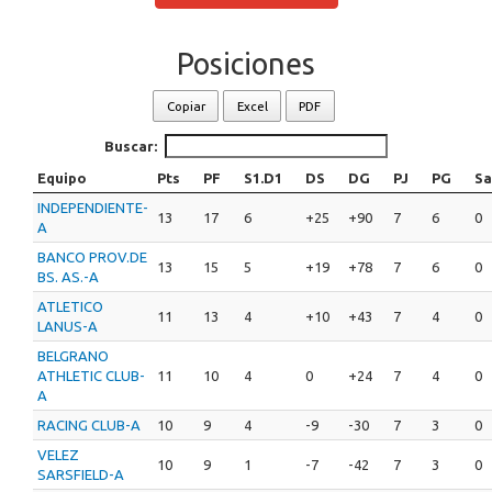
Posiciones
Copiar
Excel
PDF
Buscar:
Equipo
Pts
PF
S1.D1
DS
DG
PJ
PG
Sa
INDEPENDIENTE-
13
17
6
+25
+90
7
6
0
A
BANCO PROV.DE
13
15
5
+19
+78
7
6
0
BS. AS.-A
ATLETICO
11
13
4
+10
+43
7
4
0
LANUS-A
BELGRANO
ATHLETIC CLUB-
11
10
4
0
+24
7
4
0
A
RACING CLUB-A
10
9
4
-9
-30
7
3
0
VELEZ
10
9
1
-7
-42
7
3
0
SARSFIELD-A