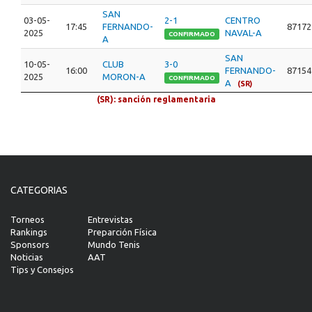
SAN
03-05-
2-1
CENTRO
17:45
FERNANDO-
87172
2025
NAVAL-A
CONFIRMADO
A
SAN
10-05-
CLUB
3-0
16:00
FERNANDO-
87154
2025
MORON-A
CONFIRMADO
A
(SR)
(SR): sanción reglamentaria
CATEGORIAS
Torneos
Entrevistas
Rankings
Preparción Física
Sponsors
Mundo Tenis
Noticias
AAT
Tips y Consejos