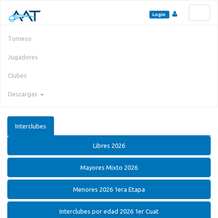
Toggl
Login
naviga
Torneos
Jugadores
Clubes
Descargas
Interclubes
Libres 2026
Mayores Mixto 2026
Menores 2026 1era Etapa
Interclubes por edad 2026 1er Cuat