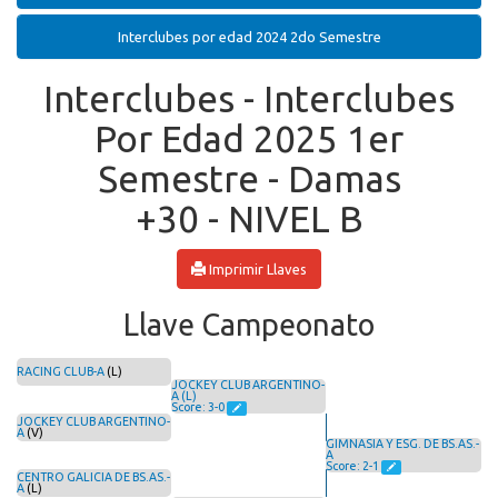
Interclubes por edad 2024 2do Semestre
Interclubes - Interclubes
Por Edad 2025 1er
Semestre - Damas
+30 - NIVEL B
Imprimir Llaves
Llave Campeonato
RACING CLUB-A
(L)
JOCKEY CLUB ARGENTINO-
A (L)
Score: 3-0
JOCKEY CLUB ARGENTINO-
A
(V)
GIMNASIA Y ESG. DE BS.AS.-
A
Score: 2-1
CENTRO GALICIA DE BS.AS.-
A
(L)