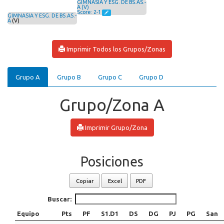
GIMNASIA Y ESG. DE BS.AS.-
A (V)
Score: 2-1
GIMNASIA Y ESG. DE BS.AS.-
A
(V)
Imprimir Todos los Grupos/Zonas
Grupo A
Grupo B
Grupo C
Grupo D
Grupo/Zona A
Imprimir Grupo/Zona
Posiciones
Copiar
Excel
PDF
Buscar:
Equipo
Pts
PF
S1.D1
DS
DG
PJ
PG
San