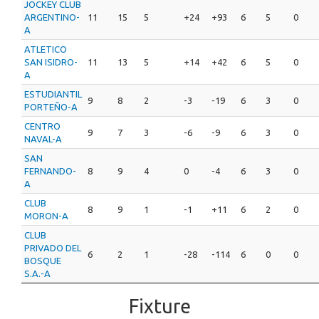
JOCKEY CLUB
ARGENTINO-
11
15
5
+24
+93
6
5
0
A
ATLETICO
SAN ISIDRO-
11
13
5
+14
+42
6
5
0
A
ESTUDIANTIL
9
8
2
-3
-19
6
3
0
PORTEÑO-A
CENTRO
9
7
3
-6
-9
6
3
0
NAVAL-A
SAN
FERNANDO-
8
9
4
0
-4
6
3
0
A
CLUB
8
9
1
-1
+11
6
2
0
MORON-A
CLUB
PRIVADO DEL
6
2
1
-28
-114
6
0
0
BOSQUE
S.A.-A
Fixture