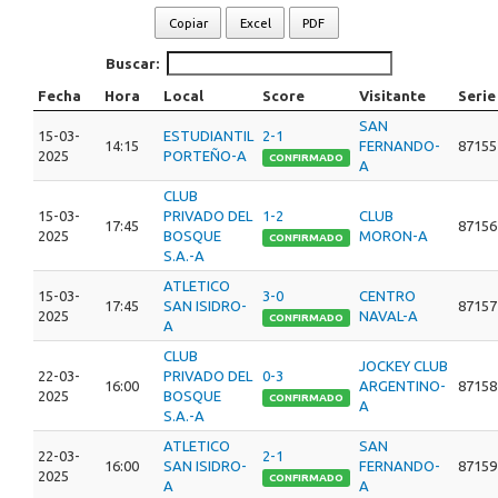
Copiar
Excel
PDF
Buscar:
Fecha
Hora
Local
Score
Visitante
Serie
SAN
15-03-
ESTUDIANTIL
2-1
14:15
FERNANDO-
87155
2025
PORTEÑO-A
CONFIRMADO
A
CLUB
15-03-
PRIVADO DEL
1-2
CLUB
17:45
87156
2025
BOSQUE
MORON-A
CONFIRMADO
S.A.-A
ATLETICO
15-03-
3-0
CENTRO
17:45
SAN ISIDRO-
87157
2025
NAVAL-A
CONFIRMADO
A
CLUB
JOCKEY CLUB
22-03-
PRIVADO DEL
0-3
16:00
ARGENTINO-
87158
2025
BOSQUE
CONFIRMADO
A
S.A.-A
ATLETICO
SAN
22-03-
2-1
16:00
SAN ISIDRO-
FERNANDO-
87159
2025
CONFIRMADO
A
A