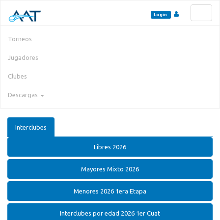
Toggl
Login
naviga
Torneos
Jugadores
Clubes
Descargas
Interclubes
Libres 2026
Mayores Mixto 2026
Menores 2026 1era Etapa
Interclubes por edad 2026 1er Cuat