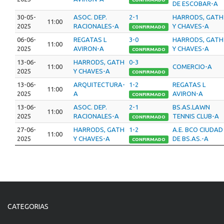
DE ESCOBAR-A
30-05-
ASOC. DEP.
2-1
HARRODS, GATH
11:00
2025
RACIONALES-A
Y CHAVES-A
CONFIRMADO
06-06-
REGATAS L
3-0
HARRODS, GATH
11:00
2025
AVIRON-A
Y CHAVES-A
CONFIRMADO
13-06-
HARRODS, GATH
0-3
11:00
COMERCIO-A
2025
Y CHAVES-A
CONFIRMADO
13-06-
ARQUITECTURA-
1-2
REGATAS L
11:00
2025
A
AVIRON-A
CONFIRMADO
13-06-
ASOC. DEP.
2-1
BS.AS.LAWN
11:00
2025
RACIONALES-A
TENNIS CLUB-A
CONFIRMADO
27-06-
HARRODS, GATH
1-2
A.E. BCO CIUDAD
11:00
2025
Y CHAVES-A
DE BS.AS.-A
CONFIRMADO
CATEGORIAS