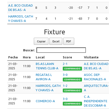
A.E. BCO CIUDAD
8
5
3
-20
-57
7
1
0
DE BS.AS.-A
HARRODS, GATH
7
4
1
-21
-83
7
0
0
Y CHAVES-A
Fixture
Copiar
Excel
PDF
Buscar:
Fecha
Hora
Local
Score
Visitante
21-03-
BS.AS.LAWN
2-1
A.E. BCO CIUDAD
11:00
2025
TENNIS CLUB-A
DE BS.AS.-A
CONFIRMADO
21-03-
REGATAS L
3-0
ASOC. DEP.
11:00
2025
AVIRON-A
RACIONALES-A
CONFIRMADO
21-03-
HARRODS, GATH
1-2
ARQUITECTURA-
11:00
2025
Y CHAVES-A
A
CONFIRMADO
C. A.
21-03-
3-0
11:00
COMERCIO-A
INDEPENDIENTE
2025
CONFIRMADO
DE ESCOBAR-A