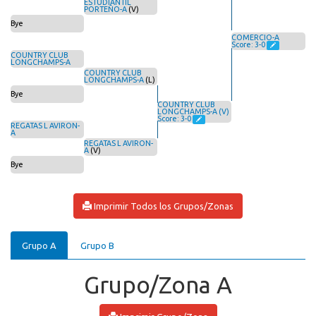
ESTUDIANTIL
PORTEÑO-A
(V)
Bye
COMERCIO-A
Score: 3-0
COUNTRY CLUB
LONGCHAMPS-A
COUNTRY CLUB
LONGCHAMPS-A
(L)
Bye
COUNTRY CLUB
LONGCHAMPS-A (V)
Score: 3-0
REGATAS L AVIRON-
A
REGATAS L AVIRON-
A
(V)
Bye
Imprimir Todos los Grupos/Zonas
Grupo A
Grupo B
Grupo/Zona A