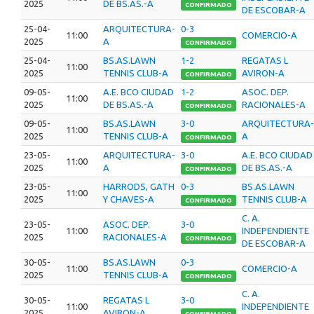
2025
DE BS.AS.-A
CONFIRMADO
DE ESCOBAR-A
25-04-
ARQUITECTURA-
0-3
11:00
COMERCIO-A
2025
A
CONFIRMADO
25-04-
BS.AS.LAWN
1-2
REGATAS L
11:00
2025
TENNIS CLUB-A
AVIRON-A
CONFIRMADO
09-05-
A.E. BCO CIUDAD
1-2
ASOC. DEP.
11:00
2025
DE BS.AS.-A
RACIONALES-A
CONFIRMADO
09-05-
BS.AS.LAWN
3-0
ARQUITECTURA-
11:00
2025
TENNIS CLUB-A
A
CONFIRMADO
23-05-
ARQUITECTURA-
3-0
A.E. BCO CIUDAD
11:00
2025
A
DE BS.AS.-A
CONFIRMADO
23-05-
HARRODS, GATH
0-3
BS.AS.LAWN
11:00
2025
Y CHAVES-A
TENNIS CLUB-A
CONFIRMADO
C. A.
23-05-
ASOC. DEP.
3-0
11:00
INDEPENDIENTE
2025
RACIONALES-A
CONFIRMADO
DE ESCOBAR-A
30-05-
BS.AS.LAWN
0-3
11:00
COMERCIO-A
2025
TENNIS CLUB-A
CONFIRMADO
C. A.
30-05-
REGATAS L
3-0
11:00
INDEPENDIENTE
2025
AVIRON-A
CONFIRMADO