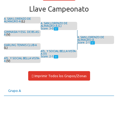
Llave Campeonato
A. SAN LORENZO DE
ALMAGRO-A
(L)
A. SAN LORENZO DE
ALMAGRO-A (L)
Score: 3-0
GIMNASIA Y ESG. DE BS.AS.-
A
(V)
A. SAN LORENZO DE
ALMAGRO-A
Score: 2-1
DARLING TENNIS CLUB-A
(L)
ATL. Y SOCIAL BELLA VISTA-
A (V)
Score: 2-1
ATL. Y SOCIAL BELLA VISTA-
A
(V)
Imprimir Todos los Grupos/Zonas
Grupo A