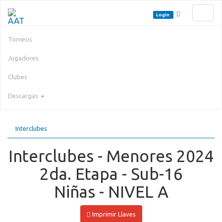
Toggl
Login
naviga
Torneos
Jugadores
Clubes
Descargas
Interclubes
Interclubes - Menores 2024
2da. Etapa - Sub-16
Niñas - NIVEL A
Imprimir Llaves