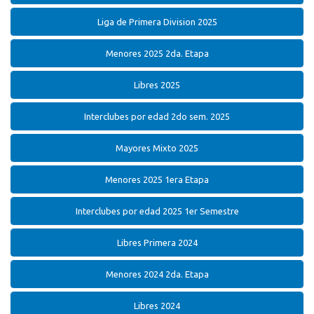
Liga de Primera Division 2025
Menores 2025 2da. Etapa
Libres 2025
Interclubes por edad 2do sem. 2025
Mayores Mixto 2025
Menores 2025 1era Etapa
Interclubes por edad 2025 1er Semestre
Libres Primera 2024
Menores 2024 2da. Etapa
Libres 2024