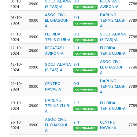
05-10-
SOC.ITALIANA
0-3
REGATAS L
09:00
7788
2024
(SITAS)-A
AVIRON-A
CONFIRMADO
ASOC. CIVIL
DARLING
05-10-
2-1
09:00
EL CHASQUI-
TENNIS CLUB-
7789
2024
CONFIRMADO
A
A
11-10-
FLORIDA
0-3
SOC.ITALIANA
09:00
7788
2024
TENIS CLUB-A
(SITAS)-A
CONFIRMADO
12-10-
REGATAS L
2-1
FLORIDA
09:00
7788
2024
AVIRON-A
TENIS CLUB-A
CONFIRMADO
ASOC. CIVIL
12-10-
SOC.ITALIANA
2-1
09:00
EL CHASQUI-
7788
2024
(SITAS)-A
CONFIRMADO
A
DARLING
12-10-
CENTRO
0-3
09:00
TENNIS CLUB-
7789
2024
NAVAL-A
CONFIRMADO
A
DARLING
19-10-
1-2
FLORIDA
09:00
TENNIS CLUB-
7789
2024
TENIS CLUB-A
CONFIRMADO
A
ASOC. CIVIL
26-10-
2-1
CENTRO
09:00
EL CHASQUI-
7788
2024
NAVAL-A
CONFIRMADO
A