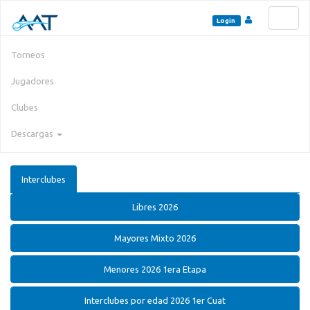
Toggl
Login
naviga
Torneos
Jugadores
Clubes
Descargas
Interclubes
Libres 2026
Mayores Mixto 2026
Menores 2026 1era Etapa
Interclubes por edad 2026 1er Cuat