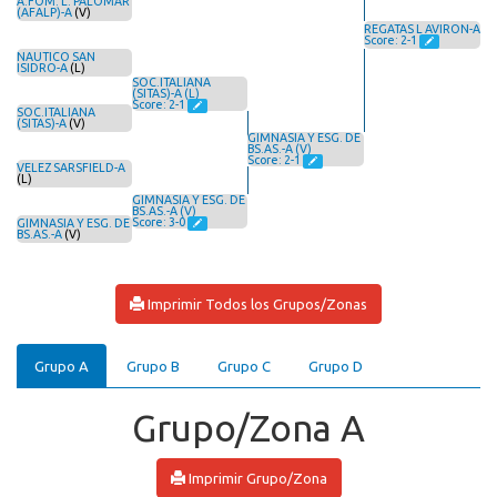
A.FOM. L. PALOMAR
(AFALP)-A
(V)
REGATAS L AVIRON-A
Score: 2-1
NAUTICO SAN
ISIDRO-A
(L)
SOC.ITALIANA
(SITAS)-A (L)
Score: 2-1
SOC.ITALIANA
(SITAS)-A
(V)
GIMNASIA Y ESG. DE
BS.AS.-A (V)
Score: 2-1
VELEZ SARSFIELD-A
(L)
GIMNASIA Y ESG. DE
BS.AS.-A (V)
Score: 3-0
GIMNASIA Y ESG. DE
BS.AS.-A
(V)
Imprimir Todos los Grupos/Zonas
Grupo A
Grupo B
Grupo C
Grupo D
Grupo/Zona A
Imprimir Grupo/Zona