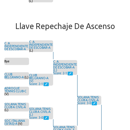
(L)
Llave Repechaje De Ascenso
C. A.
C. A.
INDEPENDIENTE
INDEPENDIENTE
DE ESCOBAR-A
DE ESCOBAR-A
(L)
Bye
C. A.
INDEPENDIENTE
DE ESCOBAR-A
(L)
Score: 2-1
CLUB
CLUB
BELGRANO-A
(L)
BELGRANO-A
(V)
Score: 2-1
ADROGUE
TENNIS CLUB-C
(V)
SOLANA TENIS
CLUB A.CIVIL-A
Score: 3-0
SOLANA TENIS
CLUB A.CIVIL-A
SOLANA TENIS
(L)
CLUB A.CIVIL-A
(L)
Score: 3-0
SOC.ITALIANA
(SITAS)-A
(V)
SOLANA TENIS