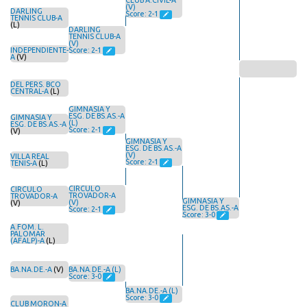
CLUB A.CIVIL-A
(V)
DARLING
Score: 2-1
TENNIS CLUB-A
(L)
DARLING
TENNIS CLUB-A
(V)
INDEPENDIENTE-
Score: 2-1
A
(V)
DEL PERS. BCO
CENTRAL-A
(L)
GIMNASIA Y
ESG. DE BS.AS.-A
GIMNASIA Y
(L)
ESG. DE BS.AS.-A
Score: 2-1
(V)
GIMNASIA Y
ESG. DE BS.AS.-A
(V)
VILLA REAL
Score: 2-1
TENIS-A
(L)
CIRCULO
CIRCULO
TROVADOR-A
TROVADOR-A
GIMNASIA Y
(V)
(V)
ESG. DE BS.AS.-A
Score: 2-1
Score: 3-0
A.FOM. L.
PALOMAR
(AFALP)-A
(L)
BA.NA.DE.-A
(V)
BA.NA.DE.-A (L)
Score: 3-0
BA.NA.DE.-A (L)
Score: 3-0
CLUB MORON-A