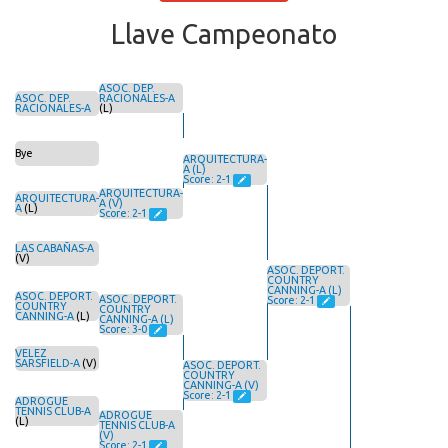
Llave Campeonato
ASOC. DEP.
ASOC. DEP.
RACIONALES-A
RACIONALES-A
(L)
Bye
ARQUITECTURA-
A (L)
Score: 2-1
ARQUITECTURA-
ARQUITECTURA-
A (V)
A
(L)
Score: 2-1
LAS CABAÑAS-A
(V)
ASOC. DEPORT.
COUNTRY
CANNING-A (L)
ASOC. DEPORT.
ASOC. DEPORT.
Score: 2-1
COUNTRY
COUNTRY
CANNING-A
(L)
CANNING-A (L)
Score: 3-0
VELEZ
SARSFIELD-A
(V)
ASOC. DEPORT.
COUNTRY
CANNING-A (V)
Score: 2-1
ADROGUE
TENNIS CLUB-A
ADROGUE
(L)
TENNIS CLUB-A
(V)
Score: 2-1