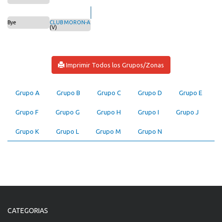
Bye
CLUB MORON-A
(V)
Imprimir Todos los Grupos/Zonas
Grupo A
Grupo B
Grupo C
Grupo D
Grupo E
Grupo F
Grupo G
Grupo H
Grupo I
Grupo J
Grupo K
Grupo L
Grupo M
Grupo N
CATEGORIAS