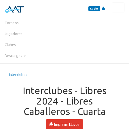
Toggl
Login
naviga
Torneos
Jugadores
Clubes
Descargas
Interclubes
Interclubes - Libres
2024 - Libres
Caballeros - Cuarta
Imprimir Llaves