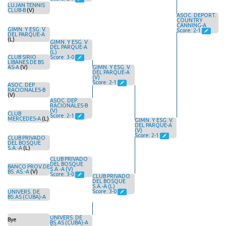
LUJAN TENNIS
CLUB-B
(V)
ASOC. DEPORT.
COUNTRY
CANNING-A
GIMN. Y ESG. V.
Score: 2-1
DEL PARQUE-A
(L)
GIMN. Y ESG. V.
DEL PARQUE-A
(L)
CLUB SIRIO
Score: 3-0
LIBANES DE BS
AS-A
(V)
GIMN. Y ESG. V.
DEL PARQUE-A
(V)
Score: 2-1
ASOC. DEP.
RACIONALES-B
(V)
ASOC. DEP.
RACIONALES-B
(V)
CLUB
Score: 2-1
MERCEDES-A
(L)
GIMN. Y ESG. V.
DEL PARQUE-A
(V)
Score: 2-1
CLUB PRIVADO
DEL BOSQUE
S.A.-A
(L)
CLUB PRIVADO
DEL BOSQUE
BANCO PROV.DE
S.A.-A (V)
BS. AS.-A
(V)
Score: 3-0
CLUB PRIVADO
DEL BOSQUE
S.A.-A (L)
Score: 3-0
UNIVERS. DE
BS.AS (CUBA)-A
UNIVERS. DE
Bye
BS.AS (CUBA)-A