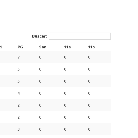
Buscar:
PJ
PG
San
11a
11b
7
7
0
0
0
7
5
0
0
0
7
5
0
0
0
7
4
0
0
0
7
2
0
0
0
7
2
0
0
0
7
3
0
0
0