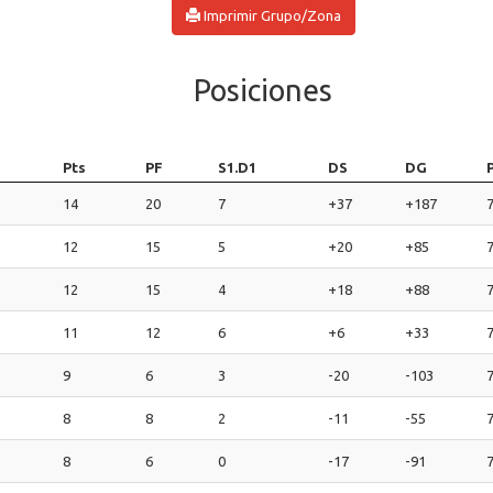
Imprimir Grupo/Zona
Posiciones
Pts
PF
S1.D1
DS
DG
14
20
7
+37
+187
12
15
5
+20
+85
12
15
4
+18
+88
11
12
6
+6
+33
9
6
3
-20
-103
8
8
2
-11
-55
8
6
0
-17
-91