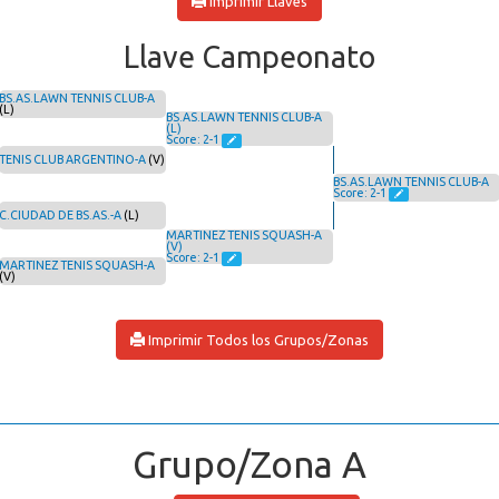
Imprimir Llaves
Llave Campeonato
BS.AS.LAWN TENNIS CLUB-A
(L)
BS.AS.LAWN TENNIS CLUB-A
(L)
Score: 2-1
TENIS CLUB ARGENTINO-A
(V)
BS.AS.LAWN TENNIS CLUB-A
Score: 2-1
C.CIUDAD DE BS.AS.-A
(L)
MARTINEZ TENIS SQUASH-A
(V)
Score: 2-1
MARTINEZ TENIS SQUASH-A
(V)
Imprimir Todos los Grupos/Zonas
Grupo/Zona A