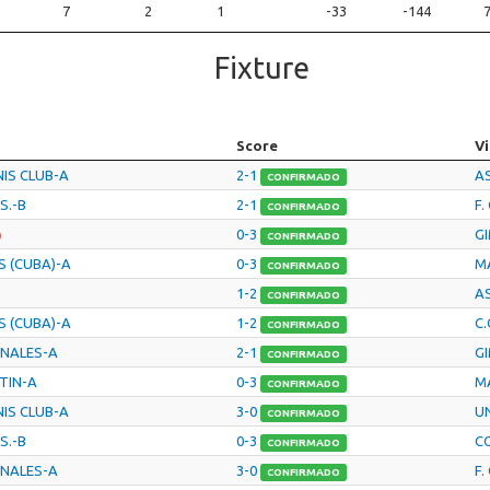
7
2
1
-33
-144
Fixture
Score
Vi
IS CLUB-A
2-1
AS
CONFIRMADO
S.-B
2-1
F.
CONFIRMADO
0-3
GI
)
CONFIRMADO
S (CUBA)-A
0-3
M
CONFIRMADO
1-2
AS
CONFIRMADO
S (CUBA)-A
1-2
C.
CONFIRMADO
ONALES-A
2-1
GI
CONFIRMADO
RTIN-A
0-3
M
CONFIRMADO
IS CLUB-A
3-0
UN
CONFIRMADO
S.-B
0-3
C
CONFIRMADO
ONALES-A
3-0
F.
CONFIRMADO