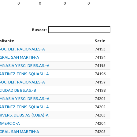
7
0
0
0
0
Buscar:
sitante
Serie
OC. DEP. RACIONALES-A
74193
 GRAL. SAN MARTIN-A
74194
MNASIA Y ESG. DE BS.AS.-A
74195
ARTINEZ TENIS SQUASH-A
74196
OC. DEP. RACIONALES-A
74197
CIUDAD DE BS.AS.-B
74198
MNASIA Y ESG. DE BS.AS.-A
74201
ARTINEZ TENIS SQUASH-A
74202
IVERS. DE BS.AS (CUBA)-A
74203
OMERCIO-A
74204
 GRAL. SAN MARTIN-A
74205