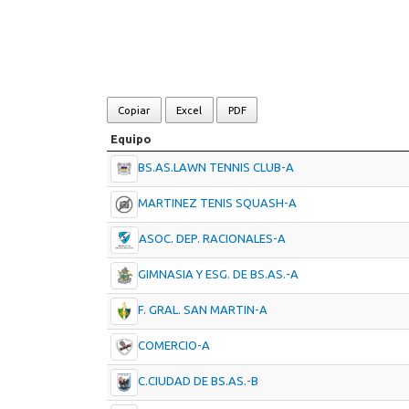
Copiar
Excel
PDF
Equipo
BS.AS.LAWN TENNIS CLUB-A
MARTINEZ TENIS SQUASH-A
ASOC. DEP. RACIONALES-A
GIMNASIA Y ESG. DE BS.AS.-A
F. GRAL. SAN MARTIN-A
COMERCIO-A
C.CIUDAD DE BS.AS.-B