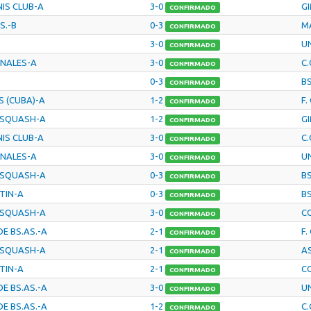
IS CLUB-A
3-0
GI
CONFIRMADO
S.-B
0-3
M
CONFIRMADO
3-0
UN
CONFIRMADO
ONALES-A
3-0
C.
CONFIRMADO
0-3
B
CONFIRMADO
S (CUBA)-A
1-2
F.
CONFIRMADO
 SQUASH-A
1-2
GI
CONFIRMADO
IS CLUB-A
3-0
C.
CONFIRMADO
ONALES-A
3-0
UN
CONFIRMADO
 SQUASH-A
0-3
B
CONFIRMADO
RTIN-A
0-3
B
CONFIRMADO
 SQUASH-A
3-0
C
CONFIRMADO
DE BS.AS.-A
2-1
F.
CONFIRMADO
 SQUASH-A
2-1
AS
CONFIRMADO
RTIN-A
2-1
C
CONFIRMADO
DE BS.AS.-A
3-0
UN
CONFIRMADO
DE BS.AS.-A
1-2
C.
CONFIRMADO