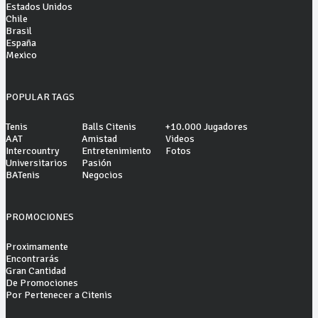
Estados Unidos
Chile
Brasil
España
Mexico
POPULAR TAGS
Tenis
Balls Citenis
+10.000 Jugadores
AAT
Amistad
Videos
Intercountry
Entretenimiento
Fotos
Universitarios
Pasión
BATenis
Negocios
PROMOCIONES
Proximamente
Encontrarás
Gran Cantidad
De Promociones
Por Pertenecer a Citenis