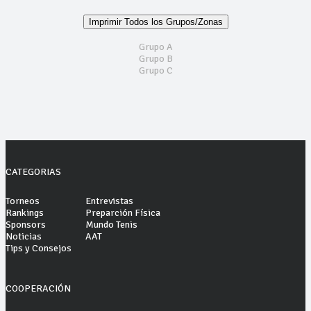
Imprimir Todos los Grupos/Zonas
Grupo A
Grupo B
Grupo C
CATEGORIAS
Torneos
Entrevistas
Rankings
Preparción Física
Sponsors
Mundo Tenis
Noticias
AAT
Tips y Consejos
COOPERACIÓN