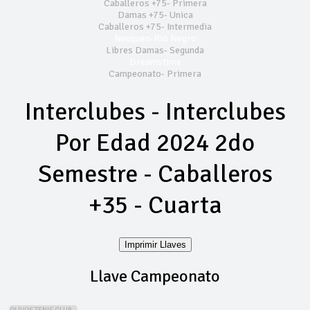
Caballeros +75- Primera
Damas +75- Unica
Caballeros +75- Intermedia
Neuquen-Rio Negro
Libres Damas- Segunda
Dreamstime
Campeonato- Primera
Interclubes - Interclubes
Por Edad 2024 2do
Semestre - Caballeros
+35 - Cuarta
Imprimir Llaves
Llave Campeonato