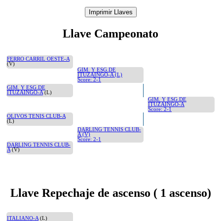
Imprimir Llaves
Llave Campeonato
FERRO CARRIL OESTE-A
(V)
GIM. Y ESG.DE
ITUZAINGO-A (L)
Score: 2-1
GIM. Y ESG.DE
ITUZAINGO-A
(L)
GIM. Y ESG.DE
ITUZAINGO-A
Score: 2-1
OLIVOS TENIS CLUB-A
(L)
DARLING TENNIS CLUB-
A (V)
Score: 2-1
DARLING TENNIS CLUB-
A
(V)
Llave Repechaje de ascenso ( 1 ascenso)
ITALIANO-A
(L)