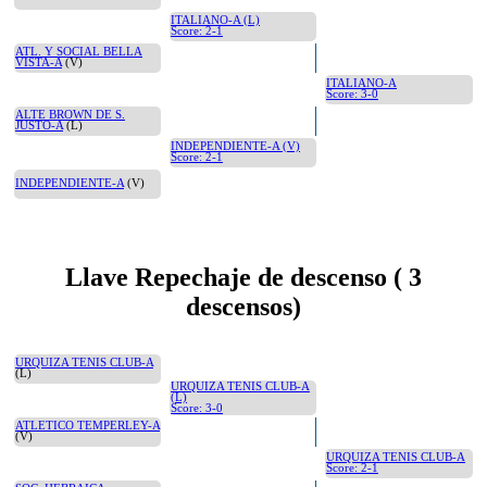
ITALIANO-A (L)
Score: 2-1
ATL. Y SOCIAL BELLA
VISTA-A
(V)
ITALIANO-A
Score: 3-0
ALTE BROWN DE S.
JUSTO-A
(L)
INDEPENDIENTE-A (V)
Score: 2-1
INDEPENDIENTE-A
(V)
Llave Repechaje de descenso ( 3
descensos)
URQUIZA TENIS CLUB-A
(L)
URQUIZA TENIS CLUB-A
(L)
Score: 3-0
ATLETICO TEMPERLEY-A
(V)
URQUIZA TENIS CLUB-A
Score: 2-1