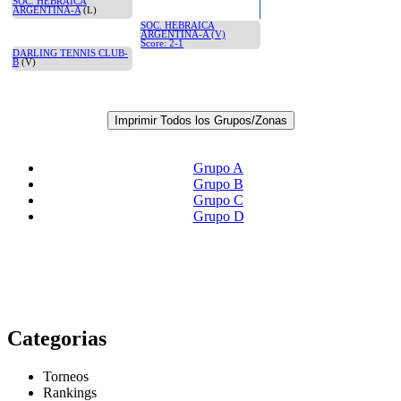
SOC. HEBRAICA
ARGENTINA-A
(L)
SOC. HEBRAICA
ARGENTINA-A (V)
Score: 2-1
DARLING TENNIS CLUB-
B
(V)
Imprimir Todos los Grupos/Zonas
Grupo A
Grupo B
Grupo C
Grupo D
Categorias
Torneos
Rankings