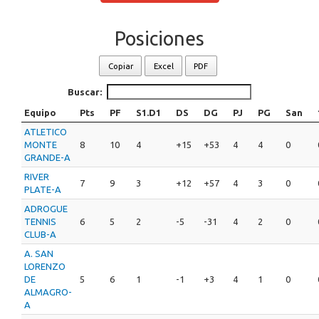
Posiciones
Copiar
Excel
PDF
Buscar:
Equipo
Pts
PF
S1.D1
DS
DG
PJ
PG
San
ATLETICO
MONTE
8
10
4
+15
+53
4
4
0
GRANDE-A
RIVER
7
9
3
+12
+57
4
3
0
PLATE-A
ADROGUE
TENNIS
6
5
2
-5
-31
4
2
0
CLUB-A
A. SAN
LORENZO
DE
5
6
1
-1
+3
4
1
0
ALMAGRO-
A