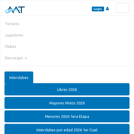
Toggl
Login
naviga
Torneos
Jugadores
Clubes
Descargas
Interclubes
Libres 2026
Mayores Mixto 2026
Menores 2026 1era Etapa
Interclubes por edad 2026 1er Cuat