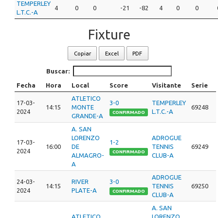
TEMPERLEY
4
0
0
-21
-82
4
0
0
L.T.C.-A
Fixture
Copiar
Excel
PDF
Buscar:
Fecha
Hora
Local
Score
Visitante
Serie
ATLETICO
17-03-
3-0
TEMPERLEY
14:15
MONTE
69248
2024
L.T.C.-A
CONFIRMADO
GRANDE-A
A. SAN
LORENZO
ADROGUE
17-03-
1-2
16:00
DE
TENNIS
69249
2024
CONFIRMADO
ALMAGRO-
CLUB-A
A
ADROGUE
24-03-
RIVER
3-0
14:15
TENNIS
69250
2024
PLATE-A
CONFIRMADO
CLUB-A
A. SAN
ATLETICO
LORENZO