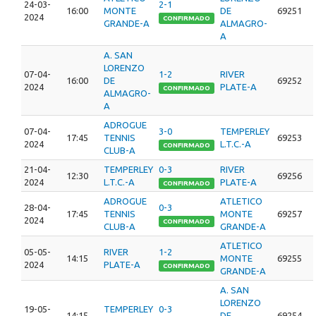
24-03-
2-1
16:00
MONTE
DE
69251
2024
CONFIRMADO
GRANDE-A
ALMAGRO-
A
A. SAN
LORENZO
07-04-
1-2
RIVER
16:00
DE
69252
2024
PLATE-A
CONFIRMADO
ALMAGRO-
A
ADROGUE
07-04-
3-0
TEMPERLEY
17:45
TENNIS
69253
2024
L.T.C.-A
CONFIRMADO
CLUB-A
21-04-
TEMPERLEY
0-3
RIVER
12:30
69256
2024
L.T.C.-A
PLATE-A
CONFIRMADO
ADROGUE
ATLETICO
28-04-
0-3
17:45
TENNIS
MONTE
69257
2024
CONFIRMADO
CLUB-A
GRANDE-A
ATLETICO
05-05-
RIVER
1-2
14:15
MONTE
69255
2024
PLATE-A
CONFIRMADO
GRANDE-A
A. SAN
LORENZO
19-05-
TEMPERLEY
0-3
14:15
DE
69254