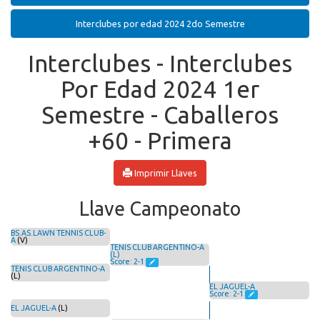
Interclubes por edad 2024 2do Semestre
Interclubes - Interclubes
Por Edad 2024 1er
Semestre - Caballeros
+60 - Primera
Imprimir Llaves
Llave Campeonato
BS.AS.LAWN TENNIS CLUB-
A
(V)
TENIS CLUB ARGENTINO-A
(L)
Score: 2-1
TENIS CLUB ARGENTINO-A
(L)
EL JAGUEL-A
Score: 2-1
EL JAGUEL-A
(L)