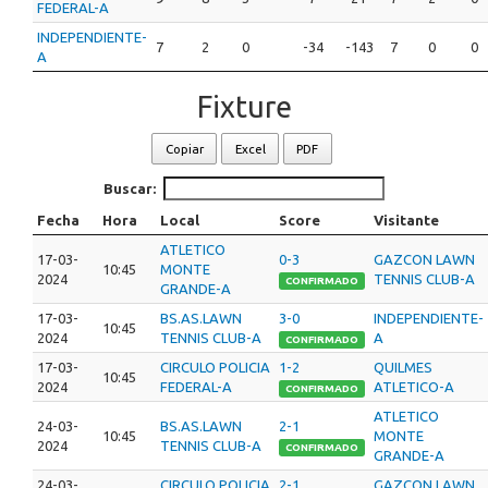
FEDERAL-A
INDEPENDIENTE-
7
2
0
-34
-143
7
0
0
A
Fixture
Copiar
Excel
PDF
Buscar:
Fecha
Hora
Local
Score
Visitante
ATLETICO
17-03-
0-3
GAZCON LAWN
10:45
MONTE
2024
TENNIS CLUB-A
CONFIRMADO
GRANDE-A
17-03-
BS.AS.LAWN
3-0
INDEPENDIENTE-
10:45
2024
TENNIS CLUB-A
A
CONFIRMADO
17-03-
CIRCULO POLICIA
1-2
QUILMES
10:45
2024
FEDERAL-A
ATLETICO-A
CONFIRMADO
ATLETICO
24-03-
BS.AS.LAWN
2-1
10:45
MONTE
2024
TENNIS CLUB-A
CONFIRMADO
GRANDE-A
24-03-
CIRCULO POLICIA
2-1
GAZCON LAWN