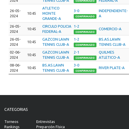
2024
TENNIS CLUB-A
FEDERAL-A
CONFIRMADO
ATLETICO
26-05-
3-0
INDEPENDIENTE-
10:45
MONTE
2024
A
CONFIRMADO
GRANDE-A
26-05-
CIRCULO POLICIA
1-2
10:45
COMERCIO-A
2024
FEDERAL-A
CONFIRMADO
26-05-
GAZCON LAWN
1-2
BS.AS.LAWN
10:45
2024
TENNIS CLUB-A
TENNIS CLUB-A
CONFIRMADO
02-06-
GAZCON LAWN
2-1
QUILMES
10:45
2024
TENNIS CLUB-A
ATLETICO-A
CONFIRMADO
08-06-
BS.AS.LAWN
3-0
10:45
RIVER PLATE-A
2024
TENNIS CLUB-A
CONFIRMADO
CATEGORIAS
Torneos
Entrevistas
Rankings
Preparción Física