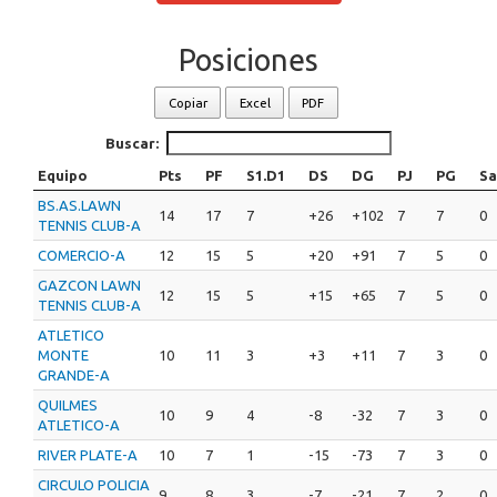
Posiciones
Copiar
Excel
PDF
Buscar:
Equipo
Pts
PF
S1.D1
DS
DG
PJ
PG
Sa
BS.AS.LAWN
14
17
7
+26
+102
7
7
0
TENNIS CLUB-A
COMERCIO-A
12
15
5
+20
+91
7
5
0
GAZCON LAWN
12
15
5
+15
+65
7
5
0
TENNIS CLUB-A
ATLETICO
MONTE
10
11
3
+3
+11
7
3
0
GRANDE-A
QUILMES
10
9
4
-8
-32
7
3
0
ATLETICO-A
RIVER PLATE-A
10
7
1
-15
-73
7
3
0
CIRCULO POLICIA
9
8
3
-7
-21
7
2
0