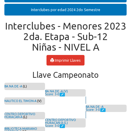
Interclubes por edad 2024 2do Semestre
Interclubes - Menores 2023
2da. Etapa - Sub-12
Niñas - NIVEL A
Imprimir Llaves
Llave Campeonato
BA.NA.DE.-A
(L)
BA.NA.DE.-A (V)
Score: 3-0
NAUTICO EL TIMON-A
(V)
BA.NA.DE.-A
Score: 3-0
CENTRO DEPORTIVO
HURACAN-A
(L)
CENTRO DEPORTIVO
HURACAN-A (L)
Score: 3-0
BIBLIOTECA MARIANO