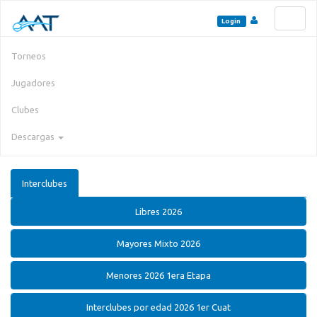
Toggl
Login
naviga
Torneos
Jugadores
Clubes
Descargas
Interclubes
Libres 2026
Mayores Mixto 2026
Menores 2026 1era Etapa
Interclubes por edad 2026 1er Cuat