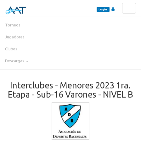
Toggl
Login
naviga
Torneos
Jugadores
Clubes
Descargas
Interclubes - Menores 2023 1ra.
Etapa - Sub-16 Varones - NIVEL B