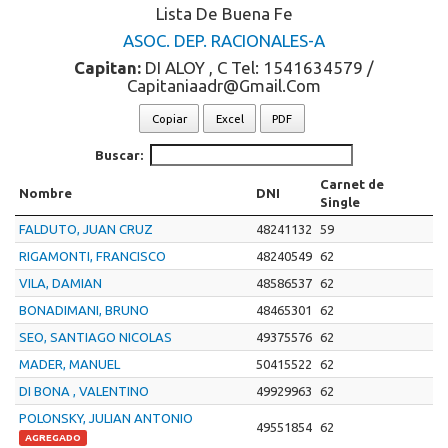
Lista De Buena Fe
ASOC. DEP. RACIONALES-A
Capitan:
DI ALOY , C Tel: 1541634579 /
Capitaniaadr@gmail.com
Copiar
Excel
PDF
Buscar:
Carnet de
Nombre
DNI
Single
FALDUTO, JUAN CRUZ
48241132
59
RIGAMONTI, FRANCISCO
48240549
62
VILA, DAMIAN
48586537
62
BONADIMANI, BRUNO
48465301
62
SEO, SANTIAGO NICOLAS
49375576
62
MADER, MANUEL
50415522
62
DI BONA , VALENTINO
49929963
62
POLONSKY, JULIAN ANTONIO
49551854
62
AGREGADO