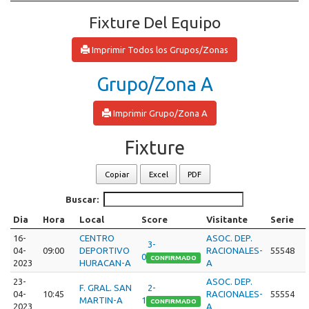
Fixture Del Equipo
Imprimir Todos los Grupos/Zonas
Grupo/Zona A
Imprimir Grupo/Zona A
Fixture
Copiar
Excel
PDF
Buscar:
Dia
Hora
Local
Score
Visitante
Serie
16-
CENTRO
ASOC. DEP.
3-
04-
09:00
DEPORTIVO
RACIONALES-
55548
0
CONFIRMADO
2023
HURACAN-A
A
23-
ASOC. DEP.
F. GRAL. SAN
2-
04-
10:45
RACIONALES-
55554
MARTIN-A
1
CONFIRMADO
2023
A