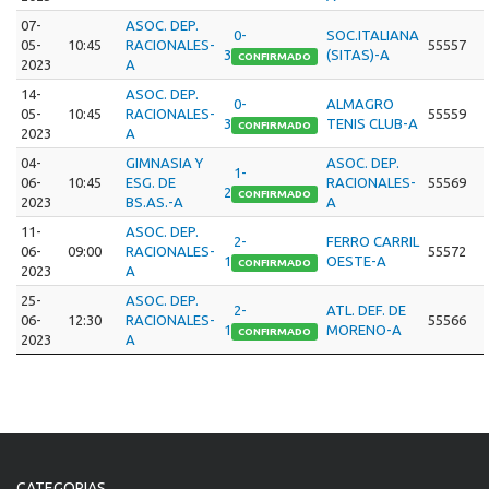
07-
ASOC. DEP.
0-
SOC.ITALIANA
05-
10:45
RACIONALES-
55557
3
(SITAS)-A
CONFIRMADO
2023
A
14-
ASOC. DEP.
0-
ALMAGRO
05-
10:45
RACIONALES-
55559
3
TENIS CLUB-A
CONFIRMADO
2023
A
04-
GIMNASIA Y
ASOC. DEP.
1-
06-
10:45
ESG. DE
RACIONALES-
55569
2
CONFIRMADO
2023
BS.AS.-A
A
11-
ASOC. DEP.
2-
FERRO CARRIL
06-
09:00
RACIONALES-
55572
1
OESTE-A
CONFIRMADO
2023
A
25-
ASOC. DEP.
2-
ATL. DEF. DE
06-
12:30
RACIONALES-
55566
1
MORENO-A
CONFIRMADO
2023
A
CATEGORIAS