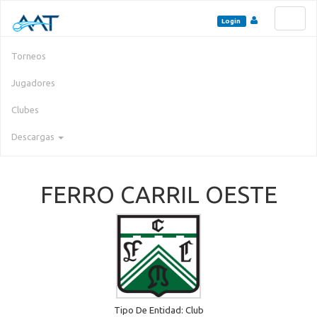
Toggl
Login
naviga
Torneos
Jugadores
Clubes
Descargas
FERRO CARRIL OESTE
Tipo De Entidad: Club