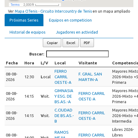
Ver
Mapa CITenis - Circuito Intercountry de Tenis
en un mapa ampliado
Próximas Series
Equipos en competicion
Historial de equipos
Jugadores en actividad
Copiar
Excel
PDF
Buscar:
Fecha
Hora
L/V
Local
Visitante
Competenci
FERRO
Mayores Mixt
08-08-
F. GRAL. SAN
12:30
L
ocal
CARRIL
2026-Mixto +
2026
MARTIN-A
OESTE-A
Primera
GIMNASIA
Mayores Mixt
08-08-
FERRO CARRIL
14:15
V
isit.
Y ESG. DE
2026-Mixto +
2026
OESTE-A
BS.AS.-A
Primera
C.CIUDAD
Mayores Mixt
08-08-
FERRO CARRIL
14:15
V
isit.
DE BS.AS.-
2026-Mixto +
2026
OESTE-A
B
Intermedia
Libres 2026-
RAMOS
08-08-
FERRO CARRIL
Libres
16:00
V
isit.
MEJIA