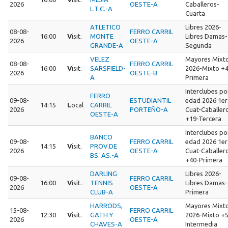
2026
OESTE-A
Caballeros-
L.T.C.-A
Cuarta
ATLETICO
Libres 2026-
08-08-
FERRO CARRIL
16:00
V
isit.
MONTE
Libres Damas-
2026
OESTE-A
GRANDE-A
Segunda
VELEZ
Mayores Mixt
08-08-
FERRO CARRIL
16:00
V
isit.
SARSFIELD-
2026-Mixto +
2026
OESTE-B
A
Primera
Interclubes po
FERRO
09-08-
ESTUDIANTIL
edad 2026 1er
14:15
L
ocal
CARRIL
2026
PORTEÑO-A
Cuat-Caballer
OESTE-A
+19-Tercera
Interclubes po
BANCO
09-08-
FERRO CARRIL
edad 2026 1er
14:15
V
isit.
PROV.DE
2026
OESTE-A
Cuat-Caballer
BS. AS.-A
+40-Primera
DARLING
Libres 2026-
09-08-
FERRO CARRIL
16:00
V
isit.
TENNIS
Libres Damas-
2026
OESTE-A
CLUB-A
Primera
HARRODS,
Mayores Mixt
15-08-
FERRO CARRIL
12:30
V
isit.
GATH Y
2026-Mixto +
2026
OESTE-A
CHAVES-A
Intermedia