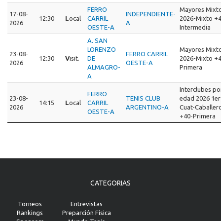
FERRO
Mayores Mixt
17-08-
INDEPENDIENTE-
12:30
L
ocal
CARRIL
2026-Mixto +
2026
A
OESTE-A
Intermedia
A. SAN
LORENZO
Mayores Mixt
23-08-
FERRO CARRIL
12:30
V
isit.
DE
2026-Mixto +
2026
OESTE-A
ALMAGRO-
Primera
A
Interclubes po
FERRO
23-08-
TENIS CLUB
edad 2026 1er
14:15
L
ocal
CARRIL
2026
ARGENTINO-A
Cuat-Caballer
OESTE-A
+40-Primera
CATEGORIAS
Torneos
Entrevistas
Rankings
Preparción Física