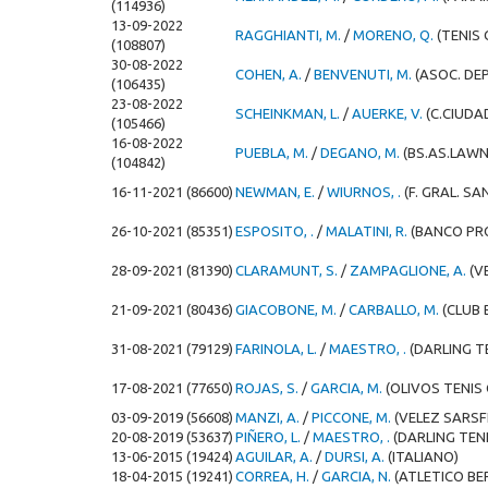
(114936)
13-09-2022
RAGGHIANTI, M.
/
MORENO, Q.
(TENIS
(108807)
30-08-2022
COHEN, A.
/
BENVENUTI, M.
(ASOC. DE
(106435)
23-08-2022
SCHEINKMAN, L.
/
AUERKE, V.
(C.CIUDA
(105466)
16-08-2022
PUEBLA, M.
/
DEGANO, M.
(BS.AS.LAWN
(104842)
16-11-2021 (86600)
NEWMAN, E.
/
WIURNOS, .
(F. GRAL. S
26-10-2021 (85351)
ESPOSITO, .
/
MALATINI, R.
(BANCO PRO
28-09-2021 (81390)
CLARAMUNT, S.
/
ZAMPAGLIONE, A.
(V
21-09-2021 (80436)
GIACOBONE, M.
/
CARBALLO, M.
(CLUB
31-08-2021 (79129)
FARINOLA, L.
/
MAESTRO, .
(DARLING T
17-08-2021 (77650)
ROJAS, S.
/
GARCIA, M.
(OLIVOS TENIS 
03-09-2019 (56608)
MANZI, A.
/
PICCONE, M.
(VELEZ SARSF
20-08-2019 (53637)
PIÑERO, L.
/
MAESTRO, .
(DARLING TEN
13-06-2015 (19424)
AGUILAR, A.
/
DURSI, A.
(ITALIANO)
18-04-2015 (19241)
CORREA, H.
/
GARCIA, N.
(ATLETICO BE