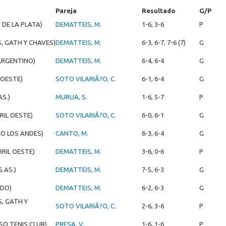
Pareja
Resultado
G/P
 DE LA PLATA)
DEMATTEIS, M.
1-6, 3-6
P
, GATH Y CHAVES)
DEMATTEIS, M.
6-3, 6-7, 7-6 (7)
G
ARGENTINO)
DEMATTEIS, M.
6-4, 6-4
G
 OESTE)
SOTO VILARIÃ?O, C.
6-1, 6-4
G
AS.)
MURUA, S.
1-6, 5-7
P
RIL OESTE)
SOTO VILARIÃ?O, C.
6-0, 6-1
G
CO LOS ANDES)
CANTO, M.
6-3, 6-4
G
RRIL OESTE)
DEMATTEIS, M.
3-6, 0-6
P
S.AS.)
DEMATTEIS, M.
7-5, 6-3
G
NDO)
DEMATTEIS, M.
6-2, 6-3
G
, GATH Y
SOTO VILARIÃ?O, C.
2-6, 3-6
P
SO TENIS CLUB)
PRESA, V.
1-6, 1-6
P