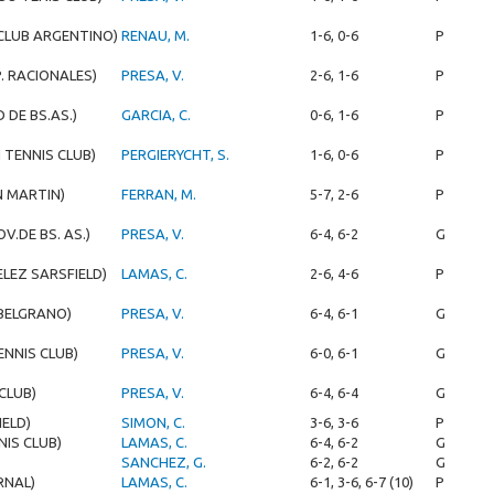
 CLUB ARGENTINO)
RENAU, M.
1-6, 0-6
P
P. RACIONALES)
PRESA, V.
2-6, 1-6
P
D DE BS.AS.)
GARCIA, C.
0-6, 1-6
P
 TENNIS CLUB)
PERGIERYCHT, S.
1-6, 0-6
P
AN MARTIN)
FERRAN, M.
5-7, 2-6
P
V.DE BS. AS.)
PRESA, V.
6-4, 6-2
G
ELEZ SARSFIELD)
LAMAS, C.
2-6, 4-6
P
 BELGRANO)
PRESA, V.
6-4, 6-1
G
ENNIS CLUB)
PRESA, V.
6-0, 6-1
G
CLUB)
PRESA, V.
6-4, 6-4
G
IELD)
SIMON, C.
3-6, 3-6
P
NIS CLUB)
LAMAS, C.
6-4, 6-2
G
SANCHEZ, G.
6-2, 6-2
G
RNAL)
LAMAS, C.
6-1, 3-6, 6-7 (10)
P