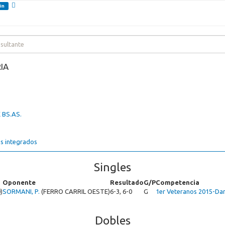
in
IA
 BS.AS.
s integrados
Singles
Oponente
Resultado
G/P
Competencia
)
SORMANI, P.
(FERRO CARRIL OESTE)
6-3, 6-0
G
1er Veteranos 2015-D
Dobles