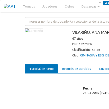
Log
Torneos
Jugadores
Clubes
Descargas
VILARIÑO, ANA MAR
67 años
DNI: 13276832
Clasificación : 58-56
Club:
GIMNASIA Y ESG. DE
Historial de juego
Records de partidos
Equipo
Fecha
25-04-2015 (19410