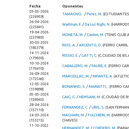
Fecha
Oponentes
03-05-2026
TAMAGNO, .
/
Perez, M.
(ESTUDIANTES
(226959)
26-04-2026
Waitman, F.
/
Da Luz Righi, N.
(HARRODS
(225841)
19-04-2026
MONETA, M.
/
Cantini, M.
(TENIS CLUB 
(223983)
30-03-2025
RIOS, A.
/
ARGENTO, D.
(FERRO CARRIL
(185379)
14-11-2024
RISSIO, E.
/
GATTI, C.
(C.CIUDAD DE BS.
(179930)
10-10-2024
CABALLERO, M.
/
FAURE, E.
(FERRO CAR
(176410)
26-09-2024
MARCEILLAC, M.
/
INFANTE, A.
(ATLETI
(172546)
12-05-2024
BONANNO, S.
/
MARIATTI, .
(FERRO CA
(159898)
05-05-2024
CAIG, G.
/
HEMSANI, M.
(C.CIUDAD DE B
(158943)
28-04-2024
FERNANDEZ, C.
/
URIS, S.
(SAN FERNA
(157110)
24-03-2024
MACHAIN, M.
/
FULCHIERI, M.
(HARRODS
(153215)
CHAVES)
11-10-2022
HERNANDEZ, M.
/
CORDERO, M.
(PARAI