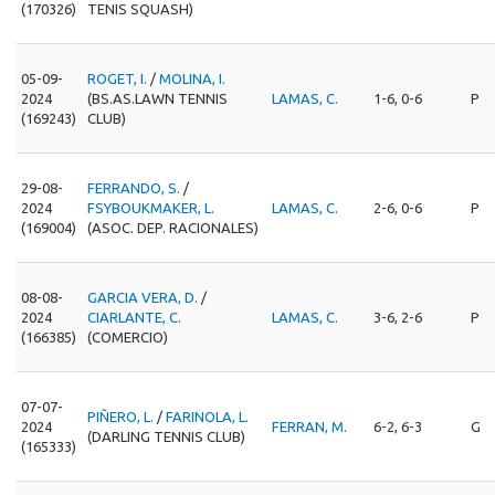
(170326)
TENIS SQUASH)
05-09-
ROGET, I.
/
MOLINA, I.
2024
(BS.AS.LAWN TENNIS
LAMAS, C.
1-6, 0-6
P
(169243)
CLUB)
29-08-
FERRANDO, S.
/
2024
FSYBOUKMAKER, L.
LAMAS, C.
2-6, 0-6
P
(169004)
(ASOC. DEP. RACIONALES)
08-08-
GARCIA VERA, D.
/
2024
CIARLANTE, C.
LAMAS, C.
3-6, 2-6
P
(166385)
(COMERCIO)
07-07-
PIÑERO, L.
/
FARINOLA, L.
2024
FERRAN, M.
6-2, 6-3
G
(DARLING TENNIS CLUB)
(165333)