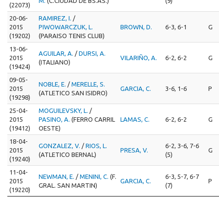
M.
(C.CIUDAD DE BS.AS.)
(9)
(22073)
20-06-
RAMIREZ, I.
/
2015
PIWOWARCZUK, L.
BROWN, D.
6-3, 6-1
G
(19202)
(PARAISO TENIS CLUB)
13-06-
AGUILAR, A.
/
DURSI, A.
2015
VILARIÑO, A.
6-2, 6-2
G
(ITALIANO)
(19424)
09-05-
NOBLE, E.
/
MERELLE, S.
2015
GARCIA, C.
3-6, 1-6
P
(ATLETICO SAN ISIDRO)
(19298)
25-04-
MOGUILEVSKY, L.
/
2015
PASINO, A.
(FERRO CARRIL
LAMAS, C.
6-2, 6-2
G
(19412)
OESTE)
18-04-
GONZALEZ, V.
/
RIOS, L.
6-2, 3-6, 7-6
2015
PRESA, V.
G
(ATLETICO BERNAL)
(5)
(19240)
11-04-
NEWMAN, E.
/
MENINI, C.
(F.
6-3, 5-7, 6-7
2015
GARCIA, C.
P
GRAL. SAN MARTIN)
(7)
(19220)