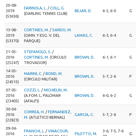
20-08-
FARINOLA, L.
/
COLL, G.
2019
BEJAR, D.
6-2, 6-0
G
(DARLING TENNIS CLUB)
(53636)
13-08-
CORTINES, M.
/
SARDO, M.
2019
(GIMN. Y ESG. V. DEL
LAMAS, C.
6-3, 6-4
G
(53370)
PARQUE)
21-05-
STEFANOLO, S.
/
2016
CORTINES, M.
(CIRCULO
BROWN, D.
6-1, 6-1
G
(25247)
TROVADOR)
14-05-
MARINI, C.
/
BOND, M.
2016
BROWN, D.
5-7, 2-6
P
(CIRCULO MILITAR)
(24515)
07-05-
COZZI, L.
/
MICHIELIN, M.
2016
(A.FOM. L. PALOMAR
BROWN, D.
6-0, 6-2
G
(23405)
(AFALP))
30-04-
CORREA, H.
/
FERNANDEZ,
2016
GARCIA, C.
5-7, 2-6
P
M.
(ATLETICO BERNAL)
(22823)
09-04-
FRANCHI, L.
/
VINACOUR,
3-6, 7-5, 7-6
2016
PILOTTO, M.
G