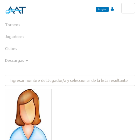
Toggl
Login
naviga
Torneos
Jugadores
Clubes
Descargas