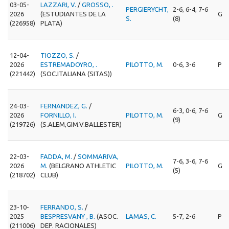
03-05-
LAZZARI, V.
/
GROSSO, .
PERGIERYCHT,
2-6, 6-4, 7-6
2026
(ESTUDIANTES DE LA
G
S.
(8)
(226958)
PLATA)
12-04-
TIOZZO, S.
/
2026
ESTREMADOYRO, .
PILOTTO, M.
0-6, 3-6
P
(221442)
(SOC.ITALIANA (SITAS))
24-03-
FERNANDEZ, G.
/
6-3, 0-6, 7-6
2026
FORNILLO, I.
PILOTTO, M.
G
(9)
(219726)
(S.ALEM,GIM.V.BALLESTER)
22-03-
FADDA, M.
/
SOMMARIVA,
7-6, 3-6, 7-6
2026
M.
(BELGRANO ATHLETIC
PILOTTO, M.
G
(5)
(218702)
CLUB)
23-10-
FERRANDO, S.
/
2025
BESPRESVANY , B.
(ASOC.
LAMAS, C.
5-7, 2-6
P
(211006)
DEP. RACIONALES)