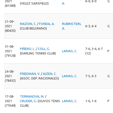
2021
6-0, 6-0
G
(VELEZ SARSFIELD)
A.
(81389)
21-09-
MAZON, C.
/
FONDA, A.
RUBINSTEIN,
2021
6-3, 6-4
G
(CLUB BELGRANO)
A.
(80435)
31-08-
PIÑERO, L.
/
COLL, G.
7-6, 3-6, 6-7
2021
LAMAS, C.
P
(DARLING TENNIS CLUB)
(12)
(79128)
24-08-
FRIEDMAN, V.
/
AIZEN, C.
2021
LAMAS, C.
7-5, 6-3
G
(ASOC. DEP. RACIONALES)
(78432)
17-08-
TERRANOVA, M.
/
2021
CRUDER, G.
(OLIVOS TENIS
LAMAS, C.
1-6, 1-6
P
(77649)
CLUB)