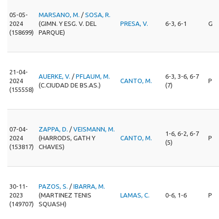
05-05-
MARSANO, M.
/
SOSA, R.
2024
(GIMN. Y ESG. V. DEL
PRESA, V.
6-3, 6-1
G
(158699)
PARQUE)
21-04-
AUERKE, V.
/
PFLAUM, M.
6-3, 3-6, 6-7
2024
CANTO, M.
P
(C.CIUDAD DE BS.AS.)
(7)
(155558)
07-04-
ZAPPA, D.
/
VEISMANN, M.
1-6, 6-2, 6-7
2024
(HARRODS, GATH Y
CANTO, M.
P
(5)
(153817)
CHAVES)
30-11-
PAZOS, S.
/
IBARRA, M.
2023
(MARTINEZ TENIS
LAMAS, C.
0-6, 1-6
P
(149707)
SQUASH)