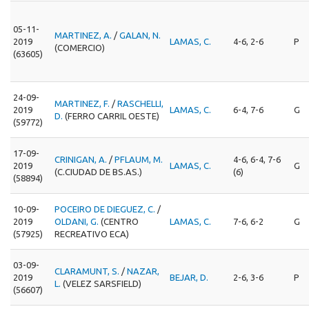
05-11-
MARTINEZ, A.
/
GALAN, N.
2019
LAMAS, C.
4-6, 2-6
P
(COMERCIO)
(63605)
24-09-
MARTINEZ, F.
/
RASCHELLI,
2019
LAMAS, C.
6-4, 7-6
G
D.
(FERRO CARRIL OESTE)
(59772)
17-09-
CRINIGAN, A.
/
PFLAUM, M.
4-6, 6-4, 7-6
2019
LAMAS, C.
G
(C.CIUDAD DE BS.AS.)
(6)
(58894)
10-09-
POCEIRO DE DIEGUEZ, C.
/
2019
OLDANI, G.
(CENTRO
LAMAS, C.
7-6, 6-2
G
(57925)
RECREATIVO ECA)
03-09-
CLARAMUNT, S.
/
NAZAR,
2019
BEJAR, D.
2-6, 3-6
P
L.
(VELEZ SARSFIELD)
(56607)