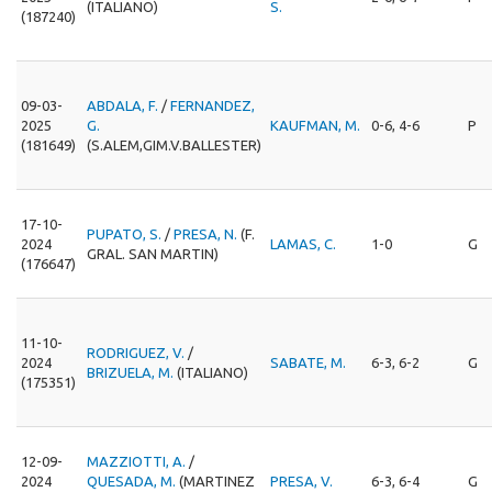
(ITALIANO)
S.
(187240)
09-03-
ABDALA, F.
/
FERNANDEZ,
2025
G.
KAUFMAN, M.
0-6, 4-6
P
(181649)
(S.ALEM,GIM.V.BALLESTER)
17-10-
PUPATO, S.
/
PRESA, N.
(F.
2024
LAMAS, C.
1-0
G
GRAL. SAN MARTIN)
(176647)
11-10-
RODRIGUEZ, V.
/
2024
SABATE, M.
6-3, 6-2
G
BRIZUELA, M.
(ITALIANO)
(175351)
12-09-
MAZZIOTTI, A.
/
2024
QUESADA, M.
(MARTINEZ
PRESA, V.
6-3, 6-4
G