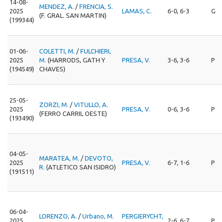
14-08-
MENDEZ, A.
/
FRENCIA, S.
2025
LAMAS, C.
6-0, 6-3
G
(F. GRAL. SAN MARTIN)
(199344)
01-06-
COLETTI, M.
/
FULCHIERI,
2025
M.
(HARRODS, GATH Y
PRESA, V.
3-6, 3-6
P
(194549)
CHAVES)
25-05-
ZORZI, M.
/
VITULLO, A.
2025
PRESA, V.
0-6, 3-6
P
(FERRO CARRIL OESTE)
(193490)
04-05-
MARATEA, M.
/
DEVOTO,
2025
PRESA, V.
6-7, 1-6
P
R.
(ATLETICO SAN ISIDRO)
(191511)
06-04-
LORENZO, A.
/
Urbano, M.
PERGIERYCHT,
2025
2-6, 6-7
P