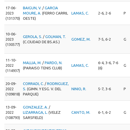
17-06-
BAIGUN, V.
/
GARCIA
2023
MOURE, A.
(FERRO CARRIL
LAMAS, C.
2-6, 2-6
P
(131370)
OESTE)
10-06-
GEROLA, S.
/
GOLMAN, T.
2023
GOMEZ, M.
7-5, 6-2
G
(C.CIUDAD DE BS.AS.)
(130577)
11-10-
MALLIA, M.
/
PARDO, N.
6-4, 3-6, 7-6
2022
LAMAS, C.
G
(PARAISO TENIS CLUB)
(6)
(114937)
20-09-
CORRADI, C.
/
RODRIGUEZ,
2022
S.
(GIMN. Y ESG. V. DEL
NINIO, R.
5-7, 3-6
P
(109818)
PARQUE)
13-09-
GONZALEZ, A.
/
2022
LIZARRAGA, L.
(VELEZ
CANTO, M.
6-1, 6-2
G
(108793)
SARSFIELD)