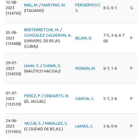
12-08-
RIAL, M.
/
MARTINO, M.
PERGIERYCHT,
2023
6-2, 6-1
G
(ITALIANO)
S.
(134743)
BERTERRETCHE, M.
/
05-08-
GONZALEZ CALDERON, A.
7-5, 3-6, 6-7
2023
BEJAR, D.
P
(UNIVERS. DE BS.AS
(6)
(134488)
(CUBA))
29-07-
Leiser, S.
/
Gotlieb, S.
2023
MORAN, M.
6-7, 1-6
P
(NAUTICO HACOAJ)
(134330)
01-07-
PEREZ, P.
/
ONDARTS, M.
2023
GARCIA, C.
5-7, 2-6
P
(EL JAGUEL)
(132530)
24-06-
YACUB, S.
/
MIRALLES, S.
2023
LAMAS, C.
2-6, 0-6
P
(C.CIUDAD DE BS.AS.)
(131941)