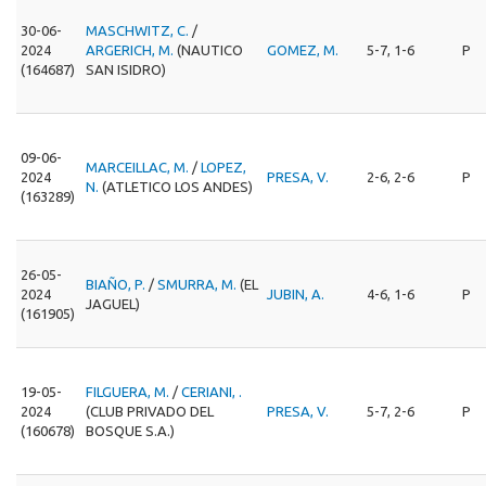
30-06-
MASCHWITZ, C.
/
2024
ARGERICH, M.
(NAUTICO
GOMEZ, M.
5-7, 1-6
P
(164687)
SAN ISIDRO)
09-06-
MARCEILLAC, M.
/
LOPEZ,
2024
PRESA, V.
2-6, 2-6
P
N.
(ATLETICO LOS ANDES)
(163289)
26-05-
BIAÑO, P.
/
SMURRA, M.
(EL
2024
JUBIN, A.
4-6, 1-6
P
JAGUEL)
(161905)
19-05-
FILGUERA, M.
/
CERIANI, .
2024
(CLUB PRIVADO DEL
PRESA, V.
5-7, 2-6
P
(160678)
BOSQUE S.A.)