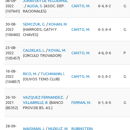
06-09-
JURAVSKY DE YEGUERMA,
2022
.
/
ALICIA, S.
(ASOC. DEP.
CANTO, M.
6-4, 6-2
G
(107641)
RACIONALES)
30-08-
SEMCZUK, G.
/
KOHAN, M.
2022
(HARRODS, GATH Y
CANTO, M.
6-3, 6-4
G
(106465)
CHAVES)
23-08-
CALDELAS, L.
/
KOVAL, M.
2022
CANTO, M.
4-6, 0-6
P
(CIRCULO TROVADOR)
(105457)
16-08-
RICO, M.
/
TUCHMANN, I.
2022
CANTO, M.
6-3, 6-2
G
(OLIVOS TENIS CLUB)
(104857)
26-10-
VAZQUEZ FERNANDEZ, .
/
2021
VILLABRILLE, B.
(BANCO
FERRAN, M.
6-1, 6-0
G
(85352)
PROV.DE BS. AS.)
28-09-
WAISMAN, J.
/
MLEKUZ, M.
RUBINSTEIN,