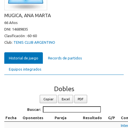
MUGICA, ANA MARTA
66 Años
DNI: 14689835
Clasificación : 60-60
Club:
TENIS CLUB ARGENTINO
Historial de juego
Records de partidos
Equipos integrados
Dobles
Copiar
Excel
PDF
Buscar:
Fecha
Oponentes
Pareja
Resultado
G/P
Com
Inte