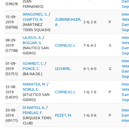
(SAN
Dam
(59629)
FERNANDO)
Seg
ARAGONES, G.
/
Inte
15-09-
CHAPTO, N.
ZUBERBUHLER,
Vet
2019
2-6, 2-6
P
(MARTINEZ
A.
Dam
(58766)
TENIS SQUASH)
Seg
LAJOUS, A.
/
Inte
08-09-
BOLGAR, G.
Vet
2019
CORNEJO, L.
7-6, 6-2
G
(NAUTICO SAN
Dam
(57748)
ISIDRO)
Seg
Inte
01-09-
SCHMIDT, C.
/
Vet
2019
PONCE, C.
LECHERE, .
6-1, 6-0
G
Dam
(55751)
(BA.NA.DE.)
Seg
MARATEA, M.
/
Inte
25-08-
NOBLE, E.
Vet
2019
CORNEJO, L.
1-6, 1-6
P
(ATLETICO SAN
Dam
(54591)
ISIDRO)
Seg
DI NAPOLI, A.
/
20-06-
Inte
PENELAS, F.
2019
PEZET, M.
1-6, 0-6
P
Dam
(URQUIZA TENIS
(49171)
Inte
CLUB)