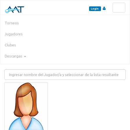
Toggl
Login
naviga
Torneos
Jugadores
Clubes
Descargas