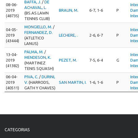
BAFFA, J.
/
DE
08-06-
Inte
ACHAVAL, L.
2019
BRAUN, M.
6-7, 1-6
P
Dam
(BS.AS.LAWN
(48735)
Inte
TENNIS CLUB)
MONGIELLO, M.
/
04-05-
Inte
FERNANDEZ, D.
2019
LECHERE, .
2-6, 6-7
P
Dam
(ATLETICO
(43444)
Inte
LANUS)
PALMA, M.
/
13-04-
Inte
MENDESON, K.
2019
PEZET, M.
7-5, 6-4
G
Dam
(MARTINEZ
(41382)
Inte
TENIS SQUASH)
06-04-
PIVA, C.
/
DURINI,
Inte
2019
V.
(HARRODS,
SAN MARTIN, I.
1-6, 1-6
P
Dam
(40511)
GATH Y CHAVES)
Inte
CATEGORIAS