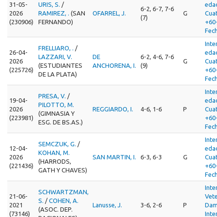
31-05-
URIS, S.
/
eda
6-2, 6-7, 7-6
2026
RAMIREZ, .
(SAN
OFARREL, J.
G
Cua
(7)
(230906)
FERNANDO)
+60
Fec
Inte
FRELLIARO, .
/
26-04-
eda
LAZZARI, V.
DE
6-2, 4-6, 7-6
2026
G
Cua
(ESTUDIANTES
ANCHORENA, I.
(9)
(225726)
+60
DE LA PLATA)
Fec
Inte
PRESA, V.
/
19-04-
eda
PILOTTO, M.
2026
REGGIARDO, I.
4-6, 1-6
P
Cua
(GIMNASIA Y
(223981)
+60
ESG. DE BS.AS.)
Fec
Inte
SEMCZUK, G.
/
12-04-
eda
KOHAN, M.
2026
SAN MARTIN, I.
6-3, 6-3
G
Cua
(HARRODS,
(221436)
+60
GATH Y CHAVES)
Fec
Inte
SCHWARTZMAN,
21-06-
Vet
S.
/
COHEN, A.
2021
Lanusse, J.
3-6, 2-6
P
Dam
(ASOC. DEP.
(73146)
Inte