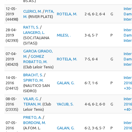
BS.AS.)
12-05-
Inte
CLERICI, M.
/
PITA,
2019
ROTELA, M.
2-6, 6-2, 6-4
G
Dama
M.
(RIVER PLATE)
(44498)
Inte
RATTI, S.
/
28-04-
Inte
LANGERO, L.
2019
MILESI, .
3-6, 5-7
P
Dama
(SOC.ITALIANA
(42393)
Inte
(SITAS))
GARCIA GIRADO,
07-04-
Inte
M.
/
GOMEZ
2019
ROTELA, M.
7-5, 6-4
G
Dama
ROBATTO, M.
(40420)
Inte
(Club Leloir Tenis)
BRACHT, S.
/
14-05-
Inte
SPIRITO, M.
2016
GALAN, G.
6-7, 1-6
P
201
(NAUTICO SAN
(24412)
+30-
ISIDRO)
08-05-
VILAR, G.
/
Inte
2016
TERAN, M.
(Club
YACUB, S.
4-6, 6-2, 6-0
G
201
(23335)
Leloir Tenis)
+40-
PRIETO, A.
/
07-05-
BORDONI, M.
Inte
2016
(A.FOM. L.
GALAN, G.
6-2, 3-6, 5-7
P
201