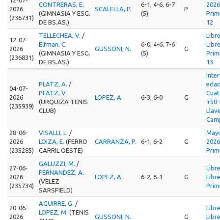
CONTRERAS, E.
6-1, 4-6, 6-7
2026
2026
SCALELLA, P.
P
(GIMNASIA Y ESG.
(5)
Prim
(236731)
DE BS.AS.)
12
TELLECHEA, V.
/
Libr
12-07-
Elfman, C.
6-0, 4-6, 7-6
Libr
2026
GUSSONI, N.
G
(GIMNASIA Y ESG.
(5)
Prim
(236831)
DE BS.AS.)
13
Inte
PLATZ, A.
/
edad
04-07-
PLATZ, V.
Cua
2026
LOPEZ, A.
6-3, 6-0
G
(URQUIZA TENIS
+50-
(235939)
CLUB)
Llav
Cam
28-06-
VISALLI, L.
/
Mayo
2026
LOIZA, E.
(FERRO
CARRANZA, P.
6-1, 6-2
G
2026
(235285)
CARRIL OESTE)
Prim
GALUZZI, M.
/
27-06-
Libr
FERNANDEZ, A.
2026
LOPEZ, A.
6-2, 6-1
G
Libr
(VELEZ
(235734)
Prim
SARSFIELD)
AGUIRRE, G.
/
20-06-
Libr
LOPEZ, M.
(TENIS
2026
GUSSONI, N.
G
Libr