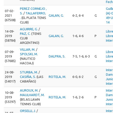
Fech
PEREZ CORNEJO ,
Guil
07-02-
S.
/
TALLAFERRO,
(A)-
2021
GALAN, G.
6-2, 6-4
G
.
(EL PLATA TENIS
49-U
(67508)
CLUB)
14
AGUIRRE, G.
/
14-09-
Libr
PAZ, C.
(TENIS
2019
GALAN, G.
1-6, 4-6
P
Libr
CLUB
(58784)
Inte
ARGENTINO)
VILLAR, M.
/
07-09-
Libr
SPOLSKI, M.
2019
DALPRA, S.
7-5, 1-6, 6-3
G
Libr
(NAUTICO
(57685)
Inte
HACOAJ)
Inte
24-08-
STURBA, M.
/
Dam
2019
CASIÑA, S.
(LAS
ROTELA, M.
6-0, 6-2
G
Juni
(54017)
CABAÑAS)
Inte
AUROUX, M.
/
Inte
10-08-
MAULHARDT, M.
Dam
2019
ROTELA, M.
1-6, 2-6
P
(BS.AS.LAWN
Juni
(53297)
TENNIS CLUB)
Inte
ORSELLI, J.
/
Inte
21-07-