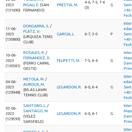
4-6, 7-5, 7-6
2023
RIGALI, E.
(SAN
PRESTIA, M.
G
Sem
(3)
(131690)
FERNANDO)
+40-
Fech
Inte
DONGARRÁ, S.
/
11-06-
edad
PLATZ, V.
2023
GARCIA, L.
6-7, 3-0
P
Sem
(URQUIZA TENIS
(130800)
+40-
CLUB)
Fech
ROSALES, R.
/
Inte
10-06-
FERNANDEZ, D.
Mayo
2023
FELIPETTI, M.
7-5, 6-4
G
(FERRO CARRIL
Dama
(130581)
OESTE)
Prim
Inte
METOLA, M.
/
04-06-
edad
AUROUX, M.
2023
LEGARDON, R.
6-0, 6-4
G
Sem
(BS.AS.LAWN
(129948)
+40-
TENNIS CLUB)
Fech
SANTORO, L.
/
Inte
03-06-
SANTIAGO, M.
Mayo
2023
LEGARDON, R.
6-0, 6-1
G
(VELEZ
Dama
(129593)
SARSFIELD)
Prim
Inte
PORTELA, C.
/