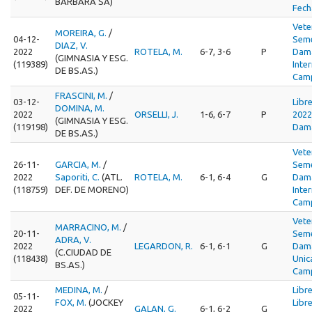
BARBARA SA)
Fech
Vete
MOREIRA, G.
/
04-12-
Seme
DIAZ, V.
2022
ROTELA, M.
6-7, 3-6
P
Dama
(GIMNASIA Y ESG.
(119389)
Inte
DE BS.AS.)
Cam
FRASCINI, M.
/
03-12-
Libr
DOMINA, M.
2022
ORSELLI, J.
1-6, 6-7
P
2022
(GIMNASIA Y ESG.
(119198)
Dama
DE BS.AS.)
Vete
26-11-
GARCIA, M.
/
Seme
2022
Saporiti, C.
(ATL.
ROTELA, M.
6-1, 6-4
G
Dama
(118759)
DEF. DE MORENO)
Inte
Cam
Vete
MARRACINO, M.
/
20-11-
Seme
ADRA, V.
2022
LEGARDON, R.
6-1, 6-1
G
Dama
(C.CIUDAD DE
(118438)
Unic
BS.AS.)
Cam
MEDINA, M.
/
Libr
05-11-
FOX, M.
(JOCKEY
Libr
2022
GALAN, G.
6-1, 6-2
G