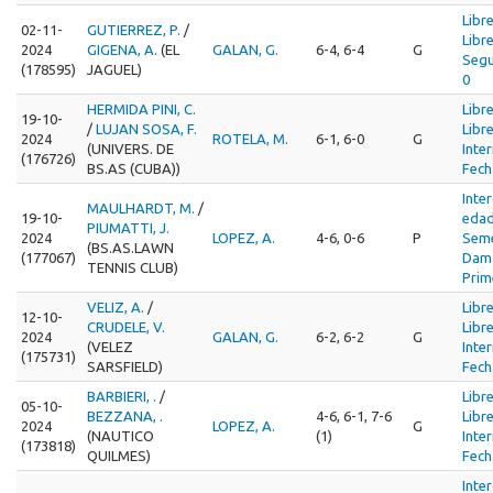
Libr
02-11-
GUTIERREZ, P.
/
Libr
2024
GIGENA, A.
(EL
GALAN, G.
6-4, 6-4
G
Segu
(178595)
JAGUEL)
0
HERMIDA PINI, C.
Libr
19-10-
/
LUJAN SOSA, F.
Libr
2024
ROTELA, M.
6-1, 6-0
G
(UNIVERS. DE
Inte
(176726)
BS.AS (CUBA))
Fech
Inte
MAULHARDT, M.
/
19-10-
edad
PIUMATTI, J.
2024
LOPEZ, A.
4-6, 0-6
P
Seme
(BS.AS.LAWN
(177067)
Dama
TENNIS CLUB)
Prim
VELIZ, A.
/
Libr
12-10-
CRUDELE, V.
Libr
2024
GALAN, G.
6-2, 6-2
G
(VELEZ
Inte
(175731)
SARSFIELD)
Fech
BARBIERI, .
/
Libr
05-10-
BEZZANA, .
4-6, 6-1, 7-6
Libr
2024
LOPEZ, A.
G
(NAUTICO
(1)
Inte
(173818)
QUILMES)
Fech
Inte