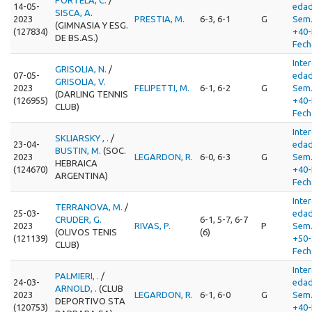
14-05-
edad
SISCA, A.
2023
PRESTIA, M.
6-3, 6-1
G
Sem
(GIMNASIA Y ESG.
(127834)
+40-
DE BS.AS.)
Fech
Inte
GRISOLIA, N.
/
07-05-
edad
GRISOLIA, V.
2023
FELIPETTI, M.
6-1, 6-2
G
Sem
(DARLING TENNIS
(126955)
+40-
CLUB)
Fech
Inte
SKLIARSKY , .
/
23-04-
edad
BUSTIN, M.
(SOC.
2023
LEGARDON, R.
6-0, 6-3
G
Sem
HEBRAICA
(124670)
+40-
ARGENTINA)
Fech
Inte
TERRANOVA, M.
/
25-03-
edad
CRUDER, G.
6-1, 5-7, 6-7
2023
RIVAS, P.
P
Sem
(OLIVOS TENIS
(6)
(121139)
+50-
CLUB)
Fech
Inte
PALMIERI, .
/
24-03-
edad
ARNOLD, .
(CLUB
2023
LEGARDON, R.
6-1, 6-0
G
Sem
DEPORTIVO STA
(120753)
+40-