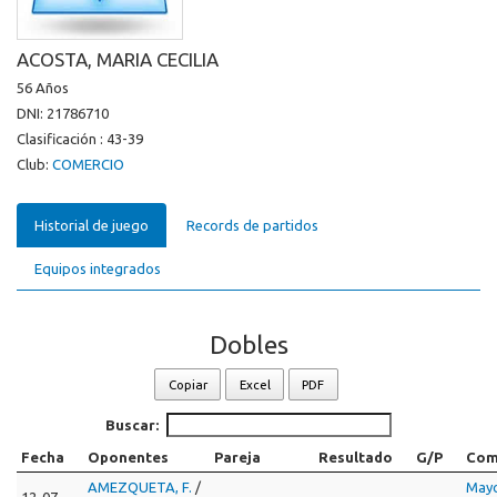
ACOSTA, MARIA CECILIA
56 Años
DNI: 21786710
Clasificación : 43-39
Club:
COMERCIO
Historial de juego
Records de partidos
Equipos integrados
Dobles
Copiar
Excel
PDF
Buscar:
Fecha
Oponentes
Pareja
Resultado
G/P
Com
AMEZQUETA, F.
/
Mayo
12-07-