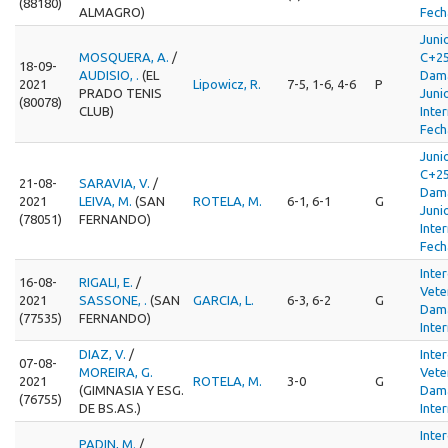
(88180)
ALMAGRO)
Fech
Juni
MOSQUERA, A.
/
C+25
18-09-
AUDISIO, .
(EL
Dam
2021
Lipowicz, R.
7-5, 1-6, 4-6
P
PRADO TENIS
Juni
(80078)
CLUB)
Inte
Fech
Juni
C+25
21-08-
SARAVIA, V.
/
Dam
2021
LEIVA, M.
(SAN
ROTELA, M.
6-1, 6-1
G
Juni
(78051)
FERNANDO)
Inte
Fech
Inte
16-08-
RIGALI, E.
/
Vete
2021
SASSONE, .
(SAN
GARCIA, L.
6-3, 6-2
G
Dama
(77535)
FERNANDO)
Inte
DIAZ, V.
/
Inte
07-08-
MOREIRA, G.
Vete
2021
ROTELA, M.
3-0
G
(GIMNASIA Y ESG.
Dama
(76755)
DE BS.AS.)
Inte
Inte
PADIN, M.
/