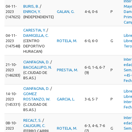
Inte
04-11-
BURIS, B.
/
Mayo
2023
ENRICH, Y.
GALAN, G.
4-6, 0-6
P
Dama
(147625)
(INDEPENDIENTE)
Prim
Cam
CARESTIA, Y.
/
04-11-
DAMIGELLA, C.
Libr
2023
(CENTRO
ROTELA, M.
6-0, 6-0
G
Libr
(147548)
DEPORTIVO
Terc
HURACAN)
Inte
CIANFAGNA, D.
/
21-10-
edad
BACIGALUPO, N.
6-0, 1-6, 6-7
2023
PRESTIA, M.
P
Sem
(C.CIUDAD DE
(9)
(146283)
+45-
BS.AS.)
Fech
CIANFAGNA, D.
/
Libr
14-10-
GOMEZ
Libr
2023
ROSTANZO, W.
GARCIA, L.
3-6, 5-7
P
Inte
(145331)
(C.CIUDAD DE
Fech
BS.AS.)
Inte
RECALT, S.
/
08-10-
edad
CALIGIURI, C.
6-3, 4-6, 7-6
2023
ROTELA, M.
G
Sem
(FERRO CARRIL
(7)