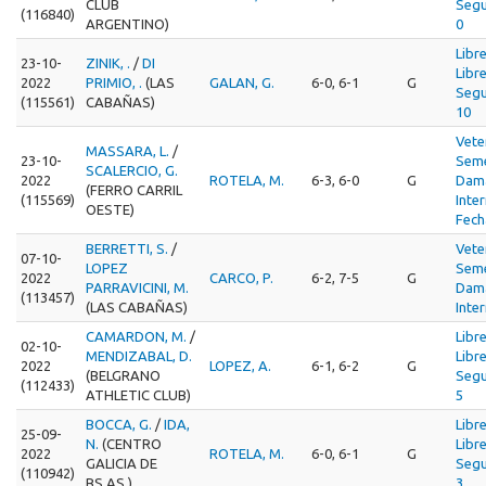
CLUB
Segu
(116840)
ARGENTINO)
0
Libr
23-10-
ZINIK, .
/
DI
Libr
2022
PRIMIO, .
(LAS
GALAN, G.
6-0, 6-1
G
Segu
(115561)
CABAÑAS)
10
Vete
MASSARA, L.
/
23-10-
Seme
SCALERCIO, G.
2022
ROTELA, M.
6-3, 6-0
G
Dama
(FERRO CARRIL
(115569)
Inte
OESTE)
Fech
BERRETTI, S.
/
Vete
07-10-
LOPEZ
Seme
2022
CARCO, P.
6-2, 7-5
G
PARRAVICINI, M.
Dama
(113457)
(LAS CABAÑAS)
Inte
CAMARDON, M.
/
Libr
02-10-
MENDIZABAL, D.
Libr
2022
LOPEZ, A.
6-1, 6-2
G
(BELGRANO
Segu
(112433)
ATHLETIC CLUB)
5
BOCCA, G.
/
IDA,
Libr
25-09-
N.
(CENTRO
Libr
2022
ROTELA, M.
6-0, 6-1
G
GALICIA DE
Segu
(110942)
BS.AS.)
3