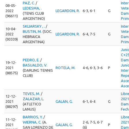
PAZ, C.
/
Inte
08-05-
LEDESMA, .
Vete
2022
LEGARDON, R.
6-3, 6-1
G
(TENIS CLUB
Dama
(96611)
ARGENTINO)
Prim
SKLIARSKY , .
/
Inte
10-04-
BUSTIN, M.
(SOC.
Vete
2022
LEGARDON, R.
6-4, 7-5
G
HEBRAICA
Dama
(93339)
ARGENTINA)
Prim
Juni
C+25
PEDRO, E.
/
Dam
19-12-
BASUALDO, V.
Juni
2021
ROTELA, M.
4-6, 6-3, 3-6
P
(DARLING TENNIS
Inte
(88575)
CLUB)
Repe
Asce
Asce
TEVES, M.
/
Libr
12-12-
ZALAZAR, L.
2021
2021
GALAN, G.
6-1, 6-4
G
(ATLETICO
Dama
(88297)
LANUS)
Fech
BARRIOS, Y.
/
Libr
11-12-
WIERNA, C.
(A.
2-6, 7-5, 6-7
2021
2021
GALAN, G.
P
SAN LORENZO DE
(6)
Dama