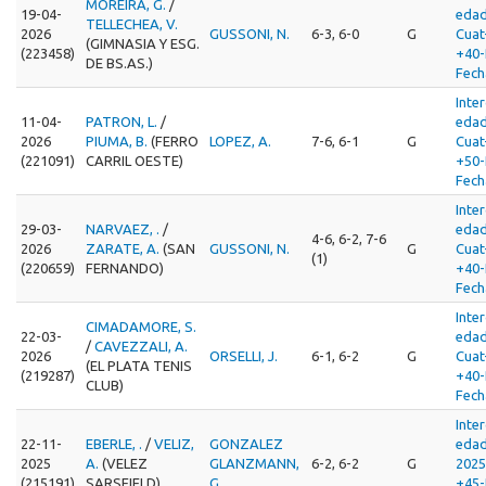
MOREIRA, G.
/
19-04-
edad
TELLECHEA, V.
2026
GUSSONI, N.
6-3, 6-0
G
Cua
(GIMNASIA Y ESG.
(223458)
+40-
DE BS.AS.)
Fech
Inte
11-04-
PATRON, L.
/
edad
2026
PIUMA, B.
(FERRO
LOPEZ, A.
7-6, 6-1
G
Cua
(221091)
CARRIL OESTE)
+50-
Fech
Inte
29-03-
NARVAEZ, .
/
edad
4-6, 6-2, 7-6
2026
ZARATE, A.
(SAN
GUSSONI, N.
G
Cua
(1)
(220659)
FERNANDO)
+40-
Fech
Inte
CIMADAMORE, S.
22-03-
edad
/
CAVEZZALI, A.
2026
ORSELLI, J.
6-1, 6-2
G
Cua
(EL PLATA TENIS
(219287)
+40-
CLUB)
Fech
Inte
22-11-
EBERLE, .
/
VELIZ,
GONZALEZ
edad
2025
A.
(VELEZ
GLANZMANN,
6-2, 6-2
G
202
(215191)
SARSFIELD)
G.
+45-