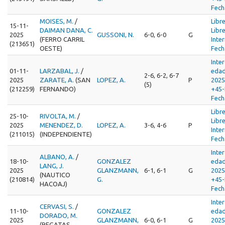
Fech
MOISES, M.
/
Libr
15-11-
DAIMAN DANA, C.
Libr
2025
GUSSONI, N.
6-0, 6-0
G
(FERRO CARRIL
Inte
(213651)
OESTE)
Fech
Inte
01-11-
LARZABAL, J.
/
edad
2-6, 6-2, 6-7
2025
ZARATE, A.
(SAN
LOPEZ, A.
P
202
(5)
(212259)
FERNANDO)
+45-
Fech
Libr
25-10-
RIVOLTA, M.
/
Libr
2025
MENENDEZ, D.
LOPEZ, A.
3-6, 4-6
P
Inte
(211015)
(INDEPENDIENTE)
Fech
Inte
ALBANO, A.
/
18-10-
GONZALEZ
edad
LANG, J.
2025
GLANZMANN,
6-1, 6-1
G
202
(NAUTICO
(210814)
G.
+45-
HACOAJ)
Fech
Inte
CERVASI, S.
/
11-10-
GONZALEZ
edad
DORADO, M.
2025
GLANZMANN,
6-0, 6-1
G
202
(REGATAS