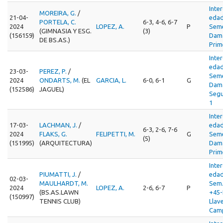
Inte
MOREIRA, G.
/
21-04-
edad
PORTELA, C.
6-3, 4-6, 6-7
2024
LOPEZ, A.
P
Seme
(GIMNASIA Y ESG.
(3)
(156159)
Dama
DE BS.AS.)
Prim
Inte
edad
23-03-
PEREZ, P.
/
Seme
2024
ONDARTS, M.
(EL
GARCIA, L.
6-0, 6-1
G
Dama
(152586)
JAGUEL)
Segu
1
Inte
17-03-
LACHMAN, J.
/
edad
6-3, 2-6, 7-6
2024
FLAKS, G.
FELIPETTI, M.
G
Seme
(5)
(151995)
(ARQUITECTURA)
Dama
Prim
Inte
PIUMATTI, J.
/
edad
02-03-
MAULHARDT, M.
Sem
2024
LOPEZ, A.
2-6, 6-7
P
(BS.AS.LAWN
+45-
(150997)
TENNIS CLUB)
Llav
Cam