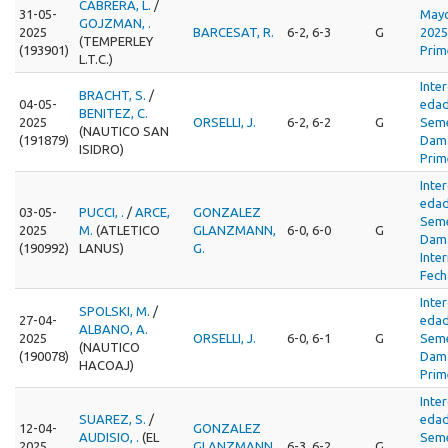
CABRERA, L.
/
31-05-
Mayo
GOJZMAN, .
2025
BARCESAT, R.
6-2, 6-3
G
2025
(TEMPERLEY
(193901)
Prim
L.T.C.)
Inte
BRACHT, S.
/
04-05-
edad
BENITEZ, C.
2025
ORSELLI, J.
6-2, 6-2
G
Seme
(NAUTICO SAN
(191879)
Dama
ISIDRO)
Prim
Inte
edad
03-05-
PUCCI, .
/
ARCE,
GONZALEZ
Seme
2025
M.
(ATLETICO
GLANZMANN,
6-0, 6-0
G
Dama
(190992)
LANUS)
G.
Inte
Fech
Inte
SPOLSKI, M.
/
27-04-
edad
ALBANO, A.
2025
ORSELLI, J.
6-0, 6-1
G
Seme
(NAUTICO
(190078)
Dama
HACOAJ)
Prim
Inte
SUAREZ, S.
/
edad
12-04-
GONZALEZ
AUDISIO, .
(EL
Seme
2025
GLANZMANN,
6-3, 6-2
G