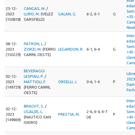
Inte
edad
23-12-
CANGAS, M.
/
Sem
2023
LURO, M.
(VELEZ
GALAN, G.
6-2, 6-1
G
+35-
(150818)
SARSFIELD)
Cam
Nive
Inte
edad
08-12-
PATRON, L.
/
Sem
2023
ZORZI, M.
(FERRO
LEGARDON, R.
6-1, 6-4
G
+45-
(150229)
CARRIL OESTE)
Llav
Cam
BEVERAGGI
Libr
02-12-
LESPIAU, P.
/
2023
2023
MATTIOLI, F.
ORSELLI, J.
0-6, 1-6
P
Dama
(149729)
(FERRO CARRIL
Fech
OESTE)
Inte
BRACHT, S.
/
edad
02-12-
UGALDE, L.
2-6, 6-4, 6-7
Sem
2023
PRESTIA, M.
P
(NAUTICO SAN
(4)
+45-
(149869)
ISIDRO)
Llav
Cam