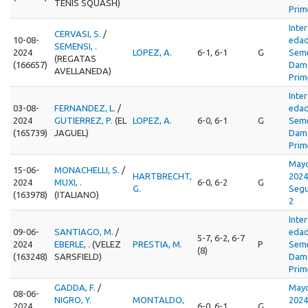
TENIS SQUASH)
Prim
Inte
CERVASI, S.
/
10-08-
edad
SEMENSI, .
2024
LOPEZ, A.
6-1, 6-1
G
Seme
(REGATAS
(166657)
Dama
AVELLANEDA)
Prim
Inte
03-08-
FERNANDEZ, L.
/
edad
2024
GUTIERREZ, P.
(EL
LOPEZ, A.
6-0, 6-1
G
Seme
(165739)
JAGUEL)
Dama
Prim
Mayo
15-06-
MONACHELLI, S.
/
HARTBRECHT,
2024
2024
MUXI, .
6-0, 6-2
G
G.
Segu
(163978)
(ITALIANO)
2
Inte
09-06-
SANTIAGO, M.
/
edad
5-7, 6-2, 6-7
2024
EBERLE, .
(VELEZ
PRESTIA, M.
P
Seme
(8)
(163248)
SARSFIELD)
Dama
Prim
GADDA, F.
/
Mayo
08-06-
NIGRO, Y.
MONTALDO,
2024
2024
6-0, 6-1
G