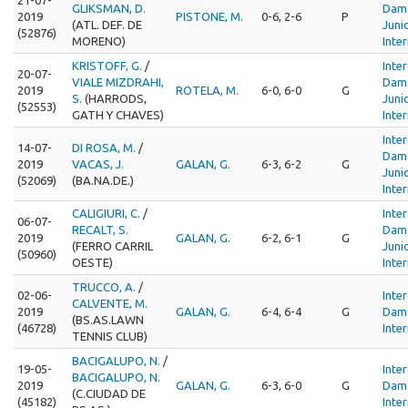
GLIKSMAN, D.
Dam
2019
PISTONE, M.
0-6, 2-6
P
(ATL. DEF. DE
Juni
(52876)
MORENO)
Inte
KRISTOFF, G.
/
Inte
20-07-
VIALE MIZDRAHI,
Dam
2019
ROTELA, M.
6-0, 6-0
G
S.
(HARRODS,
Juni
(52553)
GATH Y CHAVES)
Inte
Inte
14-07-
DI ROSA, M.
/
Dam
2019
VACAS, J.
GALAN, G.
6-3, 6-2
G
Juni
(52069)
(BA.NA.DE.)
Inte
CALIGIURI, C.
/
Inte
06-07-
RECALT, S.
Dam
2019
GALAN, G.
6-2, 6-1
G
(FERRO CARRIL
Juni
(50960)
OESTE)
Inte
TRUCCO, A.
/
02-06-
Inte
CALVENTE, M.
2019
GALAN, G.
6-4, 6-4
G
Dama
(BS.AS.LAWN
(46728)
Inte
TENNIS CLUB)
BACIGALUPO, N.
/
19-05-
Inte
BACIGALUPO, N.
2019
GALAN, G.
6-3, 6-0
G
Dama
(C.CIUDAD DE
(45182)
Inte