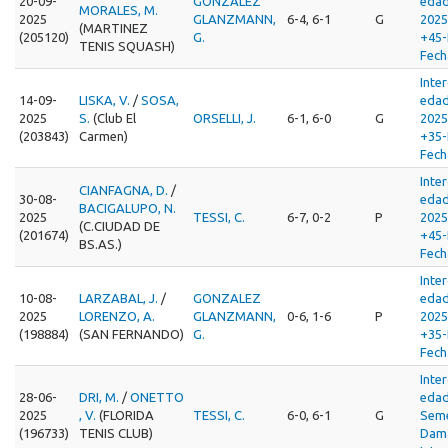
20-09-
GONZALEZ
edad
MORALES, M.
2025
GLANZMANN,
6-4, 6-1
G
202
(MARTINEZ
(205120)
G.
+45-
TENIS SQUASH)
Fech
Inte
14-09-
LISKA, V.
/
SOSA,
edad
2025
S.
(Club El
ORSELLI, J.
6-1, 6-0
G
202
(203843)
Carmen)
+35-
Fech
Inte
CIANFAGNA, D.
/
30-08-
edad
BACIGALUPO, N.
2025
TESSI, C.
6-7, 0-2
P
202
(C.CIUDAD DE
(201674)
+45-
BS.AS.)
Fech
Inte
10-08-
LARZABAL, J.
/
GONZALEZ
edad
2025
LORENZO, A.
GLANZMANN,
0-6, 1-6
P
202
(198884)
(SAN FERNANDO)
G.
+35-
Fech
Inte
28-06-
DRI, M.
/
ONETTO
edad
2025
, V.
(FLORIDA
TESSI, C.
6-0, 6-1
G
Seme
(196733)
TENIS CLUB)
Dama