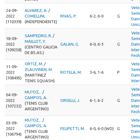
Vete
24-09-
ALVAREZ, A.
/
Seme
2022
COMELLINI, .
RIVAS, P.
6-2, 6-0
G
Dama
(110339)
(INDEPENDIENTE)
Unic
Vete
SAMPEDRO, R.
/
18-09-
Seme
MAILLOT, Y.
2022
GALAN, G.
6-0, 6-3
G
Dama
(CENTRO GALICIA
(109258)
Inte
DE BS.AS.)
Fech
ORTIZ, M.
/
Vete
11-09-
ZLAUVINEN, M.
Seme
2022
ROTELA, M.
3-6, 1-6
P
(MARTINEZ
Dama
(108495)
TENIS SQUASH)
Inte
Vete
MU?OZ, .
/
04-09-
Seme
CAMPOS, A.
2022
ORSELLI, J.
6-1, 6-2
G
Dama
(TENIS CLUB
(107232)
Inte
ARGENTINO)
Fech
MU?OZ, .
/
Vete
03-09-
CAMPOS, A.
Seme
2022
FELIPETTI, M.
6-0, 6-0 (WO)
G
(TENIS CLUB
Dama
(106794)
ARGENTINO)
Unic