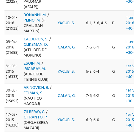
(23257)
PALOMAR
+30-
(AFALP))
BONANNI, M.
/
10-04-
Inte
PEINO, M.
(F.
2016
YACUB, S.
6-1, 3-6, 4-6
P
201
GRAL. SAN
(21922)
+40-
MARTIN)
CALDERON, S.
/
09-04-
Inte
GLIKSMAN, D.
2016
GALAN, G.
7-6, 6-1
G
201
(ATL. DEF. DE
(21655)
+30-
MORENO)
ESOIN, M.
/
31-05-
1er 
IRIGARAY, M.
2015
YACUB, S.
6-2, 6-4
G
201
(ADROGUE
(16333)
+40-
TENNIS CLUB)
ARINOVICH, B.
/
30-05-
1er 
FELMAN, S.
2015
GALAN, G.
7-6, 6-2
G
201
(NAUTICO
(15652)
+30-
HACOAJ)
ZILBERAY, C.
/
17-05-
1er 
OTRANTO, P.
2015
YACUB, S.
6-0, 6-0
G
201
(ORG.HEBREA
(16330)
+40-
MACABI)