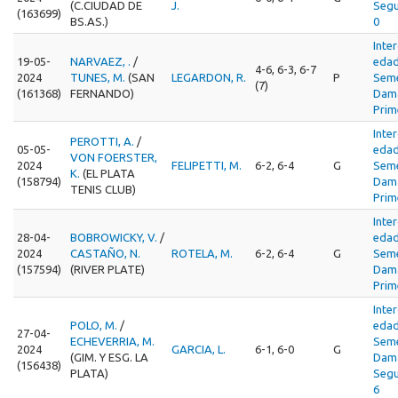
(C.CIUDAD DE
J.
Segu
(163699)
BS.AS.)
0
Inte
19-05-
NARVAEZ, .
/
edad
4-6, 6-3, 6-7
2024
TUNES, M.
(SAN
LEGARDON, R.
P
Seme
(7)
(161368)
FERNANDO)
Dama
Prim
Inte
PEROTTI, A.
/
05-05-
edad
VON FOERSTER,
2024
FELIPETTI, M.
6-2, 6-4
G
Seme
K.
(EL PLATA
(158794)
Dama
TENIS CLUB)
Prim
Inte
28-04-
BOBROWICKY, V.
/
edad
2024
CASTAÑO, N.
ROTELA, M.
6-2, 6-4
G
Seme
(157594)
(RIVER PLATE)
Dama
Prim
Inte
POLO, M.
/
edad
27-04-
ECHEVERRIA, M.
Seme
2024
GARCIA, L.
6-1, 6-0
G
(GIM. Y ESG. LA
Dama
(156438)
PLATA)
Segu
6