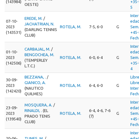
(143984)
+35-
OESTE)
5
Inte
EREDE, M.
/
07-10-
edad
JACHATRIAN, N.
2023
ROTELA, M.
7-5, 6-0
G
Sem
(DARLING TENNIS
(143531)
+45-
CLUB)
Fech
Inte
CARBAJAL, M.
/
01-10-
edad
BENGOCHEA, M.
2023
ROTELA, M.
6-0, 6-4
G
Sem
(TEMPERLEY
(142506)
+35-
L.T.C.)
4
BEZZANA, .
/
Libr
30-09-
GIANICO, A.
Libr
2023
ROTELA, M.
6-4, 6-0
G
(NAUTICO
Inte
(142420)
QUILMES)
Fech
Inte
MOSQUERA, A.
/
23-09-
edad
RINALDI, .
(EL
6-4, 4-6, 7-6
2023
ROTELA, M.
G
Sem
PRADO TENIS
(7)
(139540)
+45-
CLUB)
Fech
Inte
20-06-
TUNES, M.
/
edad