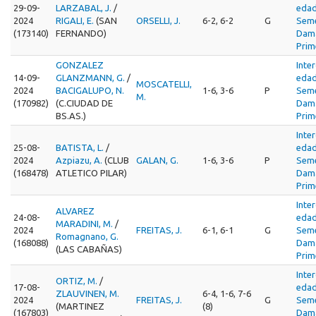
29-09-
LARZABAL, J.
/
edad
2024
RIGALI, E.
(SAN
ORSELLI, J.
6-2, 6-2
G
Seme
(173140)
FERNANDO)
Dama
Prim
GONZALEZ
Inte
14-09-
GLANZMANN, G.
/
edad
MOSCATELLI,
2024
BACIGALUPO, N.
1-6, 3-6
P
Seme
M.
(170982)
(C.CIUDAD DE
Dama
BS.AS.)
Prim
Inte
25-08-
BATISTA, L.
/
edad
2024
Azpiazu, A.
(CLUB
GALAN, G.
1-6, 3-6
P
Seme
(168478)
ATLETICO PILAR)
Dama
Prim
Inte
ALVAREZ
24-08-
edad
MARADINI, M.
/
2024
FREITAS, J.
6-1, 6-1
G
Seme
Romagnano, G.
(168088)
Dama
(LAS CABAÑAS)
Prim
Inte
ORTIZ, M.
/
17-08-
edad
ZLAUVINEN, M.
6-4, 1-6, 7-6
2024
FREITAS, J.
G
Seme
(MARTINEZ
(8)
(167803)
Dama