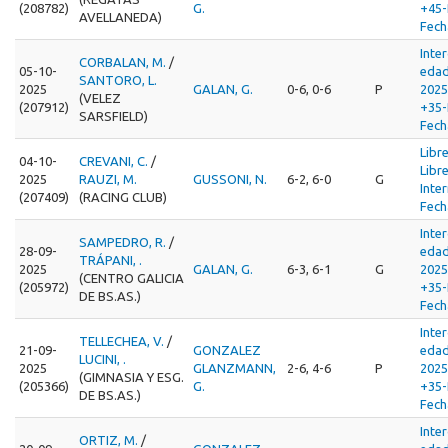
(208782)
G.
+45-
AVELLANEDA)
Fech
Inte
CORBALAN, M.
/
05-10-
edad
SANTORO, L.
2025
GALAN, G.
0-6, 0-6
P
202
(VELEZ
(207912)
+35-
SARSFIELD)
Fech
Libr
04-10-
CREVANI, C.
/
Libr
2025
RAUZI, M.
GUSSONI, N.
6-2, 6-0
G
Inte
(207409)
(RACING CLUB)
Fech
Inte
SAMPEDRO, R.
/
28-09-
edad
TRÁPANI, .
2025
GALAN, G.
6-3, 6-1
G
202
(CENTRO GALICIA
(205972)
+35-
DE BS.AS.)
Fech
Inte
TELLECHEA, V.
/
21-09-
GONZALEZ
edad
LUCINI, .
2025
GLANZMANN,
2-6, 4-6
P
202
(GIMNASIA Y ESG.
(205366)
G.
+35-
DE BS.AS.)
Fech
Inte
ORTIZ, M.
/