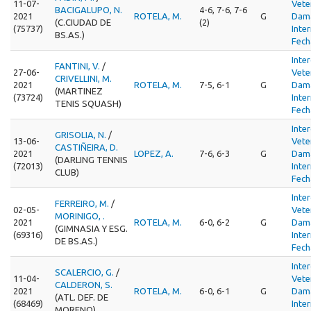
11-07-
Vete
BACIGALUPO, N.
4-6, 7-6, 7-6
2021
ROTELA, M.
G
Dama
(C.CIUDAD DE
(2)
(75737)
Inte
BS.AS.)
Fech
Inte
FANTINI, V.
/
27-06-
Vete
CRIVELLINI, M.
2021
ROTELA, M.
7-5, 6-1
G
Dama
(MARTINEZ
(73724)
Inte
TENIS SQUASH)
Fech
Inte
GRISOLIA, N.
/
13-06-
Vete
CASTIÑEIRA, D.
2021
LOPEZ, A.
7-6, 6-3
G
Dama
(DARLING TENNIS
(72013)
Inte
CLUB)
Fech
Inte
FERREIRO, M.
/
02-05-
Vete
MORINIGO, .
2021
ROTELA, M.
6-0, 6-2
G
Dama
(GIMNASIA Y ESG.
(69316)
Inte
DE BS.AS.)
Fech
Inte
SCALERCIO, G.
/
11-04-
Vete
CALDERON, S.
2021
ROTELA, M.
6-0, 6-1
G
Dama
(ATL. DEF. DE
(68469)
Inte
MORENO)