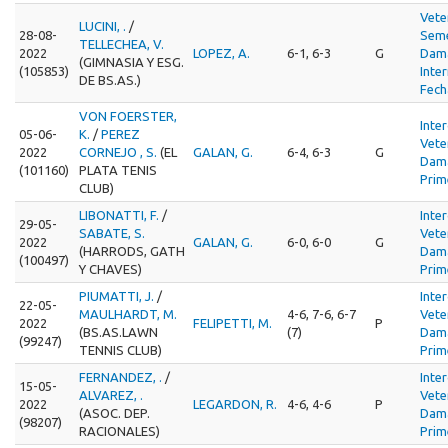
Vete
LUCINI, .
/
28-08-
Seme
TELLECHEA, V.
2022
LOPEZ, A.
6-1, 6-3
G
Dama
(GIMNASIA Y ESG.
(105853)
Inte
DE BS.AS.)
Fech
VON FOERSTER,
Inte
05-06-
K.
/
PEREZ
Vete
2022
CORNEJO , S.
(EL
GALAN, G.
6-4, 6-3
G
Dama
(101160)
PLATA TENIS
Prim
CLUB)
LIBONATTI, F.
/
Inte
29-05-
SABATE, S.
Vete
2022
GALAN, G.
6-0, 6-0
G
(HARRODS, GATH
Dama
(100497)
Y CHAVES)
Prim
PIUMATTI, J.
/
Inte
22-05-
MAULHARDT, M.
4-6, 7-6, 6-7
Vete
2022
FELIPETTI, M.
P
(BS.AS.LAWN
(7)
Dama
(99247)
TENNIS CLUB)
Prim
FERNANDEZ, .
/
Inte
15-05-
ALVAREZ, .
Vete
2022
LEGARDON, R.
4-6, 4-6
P
(ASOC. DEP.
Dama
(98207)
RACIONALES)
Prim