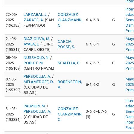
Inte
Inte
22-06-
LARZABAL, J.
/
GONZALEZ
edad
2025
ZARATE, A.
(SAN
GLANZMANN,
6-4, 6-3
G
Seme
(196385)
FERNANDO)
G.
Dama
Prim
21-06-
DIAZ OLIVA, M.
/
Mayo
GARCIA
2025
AYALA, L.
(FERRO
6-4, 6-1
G
2025
POSSE, S.
(195817)
CARRIL OESTE)
Prim
08-06-
NUSSHOLD, N.
/
Mayo
2025
POBLET, M.
SCALELLA, P.
6-7, 6-7
P
2025
(195109)
(CENTRO NAVAL)
Prim
PERSOGLLIA, A.
/
07-06-
Mayo
MELAMEDOFF, D.
BORENSTEIN,
2025
6-1, 6-2
G
2025
(C.CIUDAD DE
A.
(195399)
Prim
BS.AS.)
Inte
PALMIERI, M.
/
edad
31-05-
GONZALEZ
PERSOGLLIA, A.
3-6, 6-4, 7-6
Seme
2025
GLANZMANN,
G
(C.CIUDAD DE
(3)
Dama
(193851)
G.
BS.AS.)
Inte
Fech