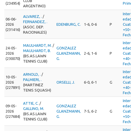
CLUB
(234954)
Prim
ARGENTINO)
Inte
ALVAREZ, .
/
06-06-
edad
FERNANDEZ, .
2026
EDENBURG, C.
1-6, 0-6
P
Cua
(ASOC. DEP.
(231416)
+50-
RACIONALES)
Fech
Inte
MAULHARDT, M.
/
24-05-
GONZALEZ
edad
MAULHARDT, B.
2026
GLANZMANN,
2-6, 1-6
P
Cua
(BS.AS.LAWN
(230070)
G.
+40-
TENNIS CLUB)
Fech
Inte
ARNOLD, .
/
10-05-
edad
PALMIERI, .
2026
ORSELLI, J.
6-0, 6-1
G
Cua
(MARTINEZ
(227891)
+40-
TENIS SQUASH)
Fech
Inte
ATTIE, C.
/
09-05-
GONZALEZ
edad
GALLINO, M.
2026
GLANZMANN,
7-5, 6-2
G
Cua
(BS.AS.LAWN
(227684)
G.
+50-
TENNIS CLUB)
Fech
Inte