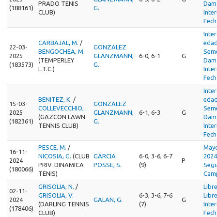
PRADO TENIS
Dama
(188161)
G.
CLUB)
Inte
Fech
Inte
CARBAJAL, M.
/
edad
22-03-
GONZALEZ
BENGOCHEA, M.
Seme
2025
GLANZMANN,
6-0, 6-1
G
(TEMPERLEY
Dama
(183573)
G.
L.T.C.)
Inte
Fech
Inte
BENITEZ, K.
/
edad
15-03-
GONZALEZ
COLLEVECCHIO, .
Seme
2025
GLANZMANN,
6-1, 6-3
G
(GAZCON LAWN
Dama
(182361)
G.
TENNIS CLUB)
Inte
Fech
PESCE, M.
/
Mayo
16-11-
NICOSIA, G.
(CLUB
GARCIA
6-0, 3-6, 6-7
2024
2024
P
PRIV. DINAMICA
POSSE, S.
(9)
Segu
(180066)
TENIS)
Cam
GRISOLIA, N.
/
Libr
02-11-
GRISOLIA, V.
6-3, 3-6, 7-6
Libr
2024
GALAN, G.
G
(DARLING TENNIS
(7)
Inte
(178406)
CLUB)
Fech