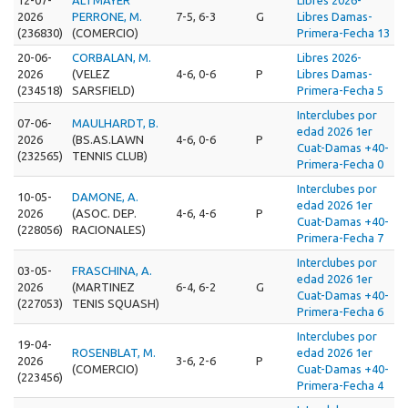
2026
PERRONE, M.
7-5, 6-3
G
Libres Damas-
(236830)
(COMERCIO)
Primera-Fecha 13
20-06-
CORBALAN, M.
Libres 2026-
2026
(VELEZ
4-6, 0-6
P
Libres Damas-
(234518)
SARSFIELD)
Primera-Fecha 5
Interclubes por
07-06-
MAULHARDT, B.
edad 2026 1er
2026
(BS.AS.LAWN
4-6, 0-6
P
Cuat-Damas +40-
(232565)
TENNIS CLUB)
Primera-Fecha 0
Interclubes por
10-05-
DAMONE, A.
edad 2026 1er
2026
(ASOC. DEP.
4-6, 4-6
P
Cuat-Damas +40-
(228056)
RACIONALES)
Primera-Fecha 7
Interclubes por
03-05-
FRASCHINA, A.
edad 2026 1er
2026
(MARTINEZ
6-4, 6-2
G
Cuat-Damas +40-
(227053)
TENIS SQUASH)
Primera-Fecha 6
Interclubes por
19-04-
ROSENBLAT, M.
edad 2026 1er
2026
3-6, 2-6
P
(COMERCIO)
Cuat-Damas +40-
(223456)
Primera-Fecha 4