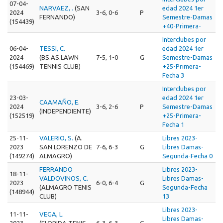
07-04-
NARVAEZ, .
(SAN
edad 2024 1er
2024
3-6, 0-6
P
FERNANDO)
Semestre-Damas
(154439)
+40-Primera-
Interclubes por
06-04-
TESSI, C.
edad 2024 1er
2024
(BS.AS.LAWN
7-5, 1-0
G
Semestre-Damas
(154469)
TENNIS CLUB)
+25-Primera-
Fecha 3
Interclubes por
23-03-
edad 2024 1er
CAAMAÑO, E.
2024
3-6, 2-6
P
Semestre-Damas
(INDEPENDIENTE)
(152519)
+25-Primera-
Fecha 1
25-11-
VALERIO, S.
(A.
Libres 2023-
2023
SAN LORENZO DE
7-6, 6-3
G
Libres Damas-
(149274)
ALMAGRO)
Segunda-Fecha 0
FERRANDO
Libres 2023-
18-11-
VALDOVINOS, C.
Libres Damas-
2023
6-0, 6-4
G
(ALMAGRO TENIS
Segunda-Fecha
(148944)
CLUB)
13
Libres 2023-
11-11-
VEGA, L.
Libres Damas-
2023
(FLORIDA TENIS
6-3, 6-3
G