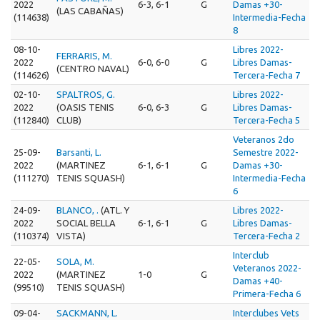
2022
6-3, 6-1
G
Damas +30-
(LAS CABAÑAS)
(114638)
Intermedia-Fecha
8
08-10-
Libres 2022-
FERRARIS, M.
2022
6-0, 6-0
G
Libres Damas-
(CENTRO NAVAL)
(114626)
Tercera-Fecha 7
02-10-
SPALTROS, G.
Libres 2022-
2022
(OASIS TENIS
6-0, 6-3
G
Libres Damas-
(112840)
CLUB)
Tercera-Fecha 5
Veteranos 2do
25-09-
Barsanti, L.
Semestre 2022-
2022
(MARTINEZ
6-1, 6-1
G
Damas +30-
(111270)
TENIS SQUASH)
Intermedia-Fecha
6
24-09-
BLANCO, .
(ATL. Y
Libres 2022-
2022
SOCIAL BELLA
6-1, 6-1
G
Libres Damas-
(110374)
VISTA)
Tercera-Fecha 2
Interclub
22-05-
SOLA, M.
Veteranos 2022-
2022
(MARTINEZ
1-0
G
Damas +40-
(99510)
TENIS SQUASH)
Primera-Fecha 6
09-04-
SACKMANN, L.
Interclubes Vets