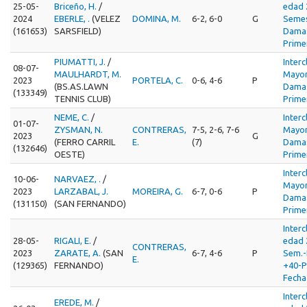
25-05-
Briceño, H.
/
edad 
2024
EBERLE, .
(VELEZ
DOMINA, M.
6-2, 6-0
G
Semes
(161653)
SARSFIELD)
Damas
Prime
PIUMATTI, J.
/
Interc
08-07-
MAULHARDT, M.
Mayor
2023
PORTELA, C.
0-6, 4-6
P
(BS.AS.LAWN
Damas
(133349)
TENNIS CLUB)
Prime
NEME, C.
/
Interc
01-07-
ZYSMAN, N.
CONTRERAS,
7-5, 2-6, 7-6
Mayor
2023
G
(FERRO CARRIL
E.
(7)
Damas
(132646)
OESTE)
Prime
Interc
10-06-
NARVAEZ, .
/
Mayor
2023
LARZABAL, J.
MOREIRA, G.
6-7, 0-6
P
Damas
(131150)
(SAN FERNANDO)
Prime
Interc
28-05-
RIGALI, E.
/
edad 
CONTRERAS,
2023
ZARATE, A.
(SAN
6-7, 4-6
P
Sem.
E.
(129365)
FERNANDO)
+40-P
Fecha
Interc
EREDE, M.
/