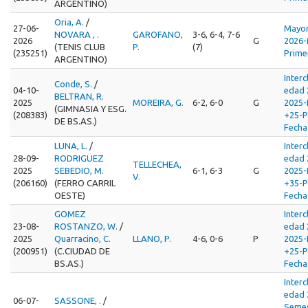
ARGENTINO)
Oria, A.
/
27-06-
Mayor
NOVARA , .
GAROFANO,
3-6, 6-4, 7-6
2026
G
2026-
(TENIS CLUB
P.
(7)
(235251)
Prime
ARGENTINO)
Inter
Conde, S.
/
04-10-
edad 
BELTRAN, R.
2025
MOREIRA, G.
6-2, 6-0
G
2025
(GIMNASIA Y ESG.
(208383)
+25-P
DE BS.AS.)
Fecha
LUNA, L.
/
Inter
28-09-
RODRIGUEZ
edad 
TELLECHEA,
2025
SEBEDIO, M.
6-1, 6-3
G
2025
V.
(206160)
(FERRO CARRIL
+35-P
OESTE)
Fecha
GOMEZ
Inter
23-08-
ROSTANZO, W.
/
edad 
2025
Quarracino, C.
LLANO, P.
4-6, 0-6
P
2025
(200951)
(C.CIUDAD DE
+25-P
BS.AS.)
Fecha
Inter
edad 
06-07-
SASSONE, .
/
Semes