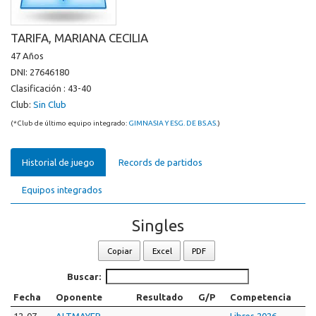
TARIFA, MARIANA CECILIA
47 Años
DNI: 27646180
Clasificación : 43-40
Club:
Sin Club
(*Club de último equipo integrado:
GIMNASIA Y ESG. DE BS.AS.
)
Historial de juego
Records de partidos
Equipos integrados
Singles
Copiar
Excel
PDF
Buscar:
Fecha
Oponente
Resultado
G/P
Competencia
12-07-
ALTMAYER
Libres 2026-