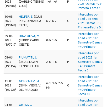
2025
(DARLING TENNIS
1-6, 1-6
P
2025-Damas +25-
(199480)
CLUB)
Primera-Fecha 1
Interclubes por
10-08-
HELFER, E.
(CLUB
edad 2do sem.
2025
PRIV. DINAMICA
6-2, 6-2
G
2025-Damas +35-
(199168)
TENIS)
Primera-Fecha 0
Interclubes por
29-06-
DIAZ OLIVA, M.
edad 2025 1er
2025
(FERRO CARRIL
0-6, 1-6
P
Semestre-Damas
(197017)
OESTE)
+40-Primera-
Interclubes por
08-06-
PIUMATTI, J.
edad 2025 1er
2025
(BS.AS.LAWN
2-6, 1-6
P
Semestre-Damas
(195154)
TENNIS CLUB)
+40-Primera-
Fecha 0
Interclubes por
11-05-
GONZALEZ , A.
edad 2025 1er
6-3, 3-6, 7-6
2025
(GIMN. Y ESG. V.
G
Semestre-Damas
(4)
(192929)
DEL PARQUE)
+40-Primera-
Fecha 10
Interclubes por
04-05-
ORTIZ, G.
edad 2025 1er