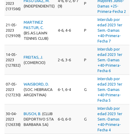
PASO DIAZ, M.
4-6, 6-2, 6-7
Mayores Junio-
2023
P
(INDEPENDIENTE)
(9)
Damas +25-
(131566)
Primera-Fecha 2
Interclub por
MARTINEZ
21-05-
edad 2023 1er
PASTUR, C.
2023
4-6, 4-6
P
Sem.-Damas
(BS.AS.LAWN
(129109)
+40-Primera-
TENNIS CLUB)
Fecha 7
Interclub por
14-05-
edad 2023 1er
FREITAS, J.
2023
2-6, 3-6
P
Sem.-Damas
(COMERCIO)
(127832)
+40-Primera-
Fecha 6
Interclub por
07-05-
WAISBORD, D.
edad 2023 1er
2023
(SOC. HEBRAICA
6-1, 6-4
G
Sem.-Damas
(127230)
ARGENTINA)
+40-Primera-
Fecha 5
Interclub por
30-04-
BUSCH, B.
(CLUB
edad 2023 1er
2023
DEPORTIVO STA
6-0, 6-0
G
Sem.-Damas
(126338)
BARBARA SA)
+40-Primera-
Fecha 4