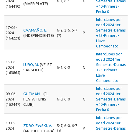
2024
6-1, 6-1
G
Semestre-Damas
(RIVER PLATE)
(164410)
+40-Primera-
Fecha 0
Interclubes por
edad 2024 1er
17-06-
CAAMAÑO, E.
6-2, 2-6, 6-7
Semestre-Damas
2024
P
(INDEPENDIENTE)
(7)
+25-Primera-
(164221)
Llave
Campeonato
Interclubes por
edad 2024 1er
15-06-
LURO, M.
(VELEZ
Semestre-Damas
2024
6-1, 6-0
G
SARSFIELD)
+25-Primera-
(163864)
Llave
Campeonato
Interclubes por
09-06-
GUTMAN, .
(EL
edad 2024 1er
2024
PLATA TENIS
6-0, 6-0
G
Semestre-Damas
(163447)
CLUB)
+40-Primera-
Fecha 0
Interclubes por
19-05-
edad 2024 1er
ZDROJEWSKI, V.
5-7, 6-0, 6-7
2024
P
Semestre-Damas
(ARQUITECTURA)
(3)