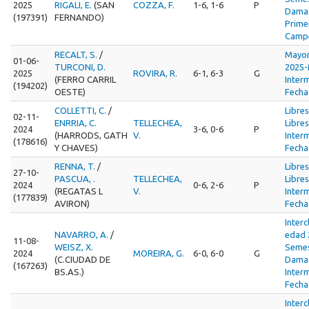
2025
RIGALI, E.
(SAN
COZZA, F.
1-6, 1-6
P
Damas
(197391)
FERNANDO)
Prime
Camp
RECALT, S.
/
Mayor
01-06-
TURCONI, D.
2025-
2025
ROVIRA, R.
6-1, 6-3
G
(FERRO CARRIL
Inter
(194202)
OESTE)
Fecha
COLLETTI, C.
/
Libre
02-11-
ENRRIA, C.
TELLECHEA,
Libre
2024
3-6, 0-6
P
(HARRODS, GATH
V.
Inter
(178616)
Y CHAVES)
Fecha
RENNA, T.
/
Libre
27-10-
PASCUA, .
TELLECHEA,
Libre
2024
0-6, 2-6
P
(REGATAS L
V.
Inter
(177839)
AVIRON)
Fecha
Inter
NAVARRO, A.
/
edad 
11-08-
WEISZ, X.
Semes
2024
MOREIRA, G.
6-0, 6-0
G
(C.CIUDAD DE
Damas
(167263)
BS.AS.)
Inter
Fecha
Inter