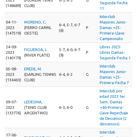
Segunda-Fecha
(148689)
CLUB)
11
Interclub
04-11-
MORENO, C.
Mayores Junio-
6-4, 5-7, 6-7
2023
(FERRO CARRIL
P
Damas +25-
(6)
(147519)
OESTE)
Primera-Llave
Campeonato
24-09-
Libres 2023-
FIGUEROA, L.
5-7, 6-0, 6-7
2023
P
Libres Damas-
(RIVER PLATE)
(9)
(140179)
Segunda-Fecha 1
Interclub
05-08-
EREDE, M.
Mayores Junio-
2023
(DARLING TENNIS
6-4, 6-2
G
Damas +25-
(134463)
CLUB)
Primera-Fecha 7
Interclub por
edad 2023 1er
09-07-
LEDESMA, .
Sem.-Damas
2023
(TENIS CLUB
6-3, 6-0
G
+40-Primera-
(133776)
ARGENTINO)
Llave Repechaje
de Descenso (2
descensos)
Interclub
17-06-