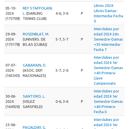
Libres 2024-
05-10-
REY STAFFOLANI,
Libres Damas-
2024
L.
(DARLING
4-6, 3-6
P
Intermedia-Fecha
(173709)
TENNIS CLUB)
0
Interclubes por
29-09-
ROSENBLAT, M.
edad 2024 2do
2024
(UNIVERS. DE
5-7, 5-7
P
Semestre-Damas
(173178)
BS.AS (CUBA))
+35-Intermedia-
Fecha 7
Interclubes por
edad 2024 1er
07-07-
GABARAIN, D.
Semestre-Damas
2024
(ASOC. DEP.
5-7, 2-6
P
+40-Primera-
(165343)
RACIONALES)
Llave
Campeonato
Interclubes por
30-06-
SANTORO, L.
edad 2024 1er
2024
(VELEZ
0-6, 3-6
P
Semestre-Damas
(164920)
SARSFIELD)
+40-Primera-
Fecha 0
Interclubes por
23-06-
edad 2024 1er
PAGALDAY, G.