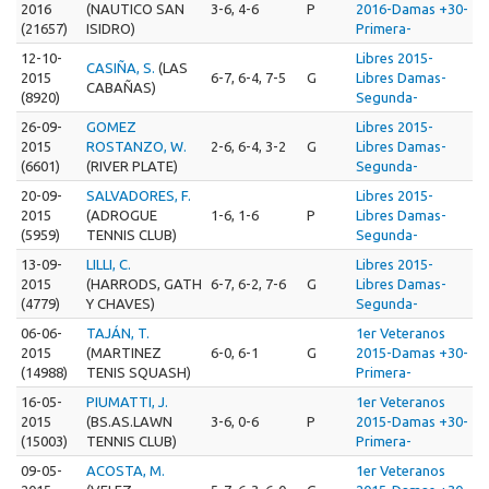
2016
(NAUTICO SAN
3-6, 4-6
P
2016-Damas +30-
(21657)
ISIDRO)
Primera-
12-10-
Libres 2015-
CASIÑA, S.
(LAS
2015
6-7, 6-4, 7-5
G
Libres Damas-
CABAÑAS)
(8920)
Segunda-
26-09-
GOMEZ
Libres 2015-
2015
ROSTANZO, W.
2-6, 6-4, 3-2
G
Libres Damas-
(6601)
(RIVER PLATE)
Segunda-
20-09-
SALVADORES, F.
Libres 2015-
2015
(ADROGUE
1-6, 1-6
P
Libres Damas-
(5959)
TENNIS CLUB)
Segunda-
13-09-
LILLI, C.
Libres 2015-
2015
(HARRODS, GATH
6-7, 6-2, 7-6
G
Libres Damas-
(4779)
Y CHAVES)
Segunda-
06-06-
TAJÁN, T.
1er Veteranos
2015
(MARTINEZ
6-0, 6-1
G
2015-Damas +30-
(14988)
TENIS SQUASH)
Primera-
16-05-
PIUMATTI, J.
1er Veteranos
2015
(BS.AS.LAWN
3-6, 0-6
P
2015-Damas +30-
(15003)
TENNIS CLUB)
Primera-
09-05-
ACOSTA, M.
1er Veteranos