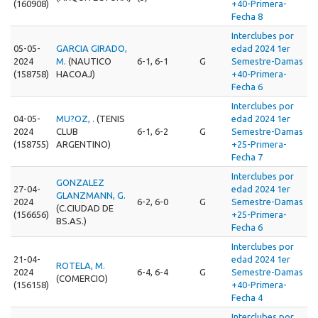
(160908)
+40-Primera-
Fecha 8
Interclubes por
05-05-
GARCIA GIRADO,
edad 2024 1er
2024
M.
(NAUTICO
6-1, 6-1
G
Semestre-Damas
(158758)
HACOAJ)
+40-Primera-
Fecha 6
Interclubes por
04-05-
MU?OZ, .
(TENIS
edad 2024 1er
2024
CLUB
6-1, 6-2
G
Semestre-Damas
(158755)
ARGENTINO)
+25-Primera-
Fecha 7
Interclubes por
GONZALEZ
27-04-
edad 2024 1er
GLANZMANN, G.
2024
6-2, 6-0
G
Semestre-Damas
(C.CIUDAD DE
(156656)
+25-Primera-
BS.AS.)
Fecha 6
Interclubes por
21-04-
edad 2024 1er
ROTELA, M.
2024
6-4, 6-4
G
Semestre-Damas
(COMERCIO)
(156158)
+40-Primera-
Fecha 4
Interclubes por