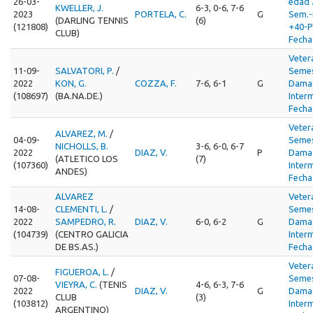
26-03-
edad 
KWELLER, J.
6-3, 0-6, 7-6
2023
PORTELA, C.
G
Sem.
(DARLING TENNIS
(6)
(121808)
+40-P
CLUB)
Fecha
Veter
11-09-
SALVATORI, P.
/
Semes
2022
KON, G.
COZZA, F.
7-6, 6-1
G
Damas
(108697)
(BA.NA.DE.)
Inter
Fecha
Veter
ALVAREZ, M.
/
04-09-
Semes
NICHOLLS, B.
3-6, 6-0, 6-7
2022
DIAZ, V.
P
Damas
(ATLETICO LOS
(7)
(107360)
Inter
ANDES)
Fecha
ALVAREZ
Veter
14-08-
CLEMENTI, L.
/
Semes
2022
SAMPEDRO, R.
DIAZ, V.
6-0, 6-2
G
Damas
(104739)
(CENTRO GALICIA
Inter
DE BS.AS.)
Fecha
Veter
FIGUEROA, L.
/
07-08-
Semes
VIEYRA, C.
(TENIS
4-6, 6-3, 7-6
2022
DIAZ, V.
G
Damas
CLUB
(3)
(103812)
Inter
ARGENTINO)