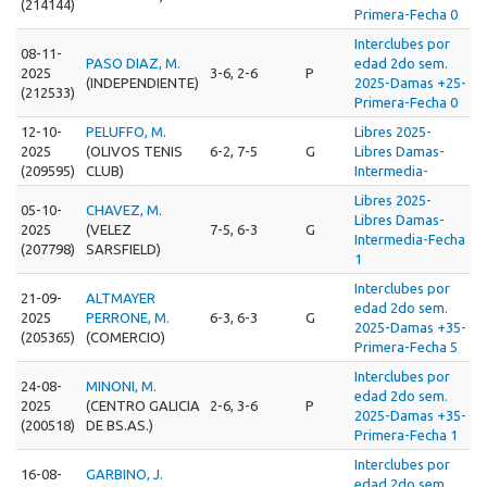
(214144)
Primera-Fecha 0
Interclubes por
08-11-
PASO DIAZ, M.
edad 2do sem.
2025
3-6, 2-6
P
(INDEPENDIENTE)
2025-Damas +25-
(212533)
Primera-Fecha 0
12-10-
PELUFFO, M.
Libres 2025-
2025
(OLIVOS TENIS
6-2, 7-5
G
Libres Damas-
(209595)
CLUB)
Intermedia-
Libres 2025-
05-10-
CHAVEZ, M.
Libres Damas-
2025
(VELEZ
7-5, 6-3
G
Intermedia-Fecha
(207798)
SARSFIELD)
1
Interclubes por
21-09-
ALTMAYER
edad 2do sem.
2025
PERRONE, M.
6-3, 6-3
G
2025-Damas +35-
(205365)
(COMERCIO)
Primera-Fecha 5
Interclubes por
24-08-
MINONI, M.
edad 2do sem.
2025
(CENTRO GALICIA
2-6, 3-6
P
2025-Damas +35-
(200518)
DE BS.AS.)
Primera-Fecha 1
Interclubes por
16-08-
GARBINO, J.
edad 2do sem.