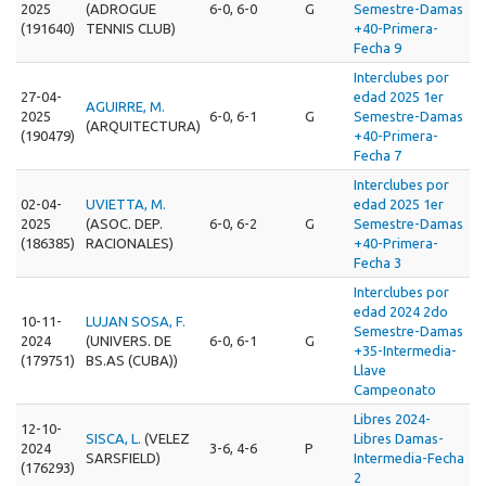
2025
(ADROGUE
6-0, 6-0
G
Semestre-Damas
(191640)
TENNIS CLUB)
+40-Primera-
Fecha 9
Interclubes por
27-04-
edad 2025 1er
AGUIRRE, M.
2025
6-0, 6-1
G
Semestre-Damas
(ARQUITECTURA)
(190479)
+40-Primera-
Fecha 7
Interclubes por
02-04-
UVIETTA, M.
edad 2025 1er
2025
(ASOC. DEP.
6-0, 6-2
G
Semestre-Damas
(186385)
RACIONALES)
+40-Primera-
Fecha 3
Interclubes por
edad 2024 2do
10-11-
LUJAN SOSA, F.
Semestre-Damas
2024
(UNIVERS. DE
6-0, 6-1
G
+35-Intermedia-
(179751)
BS.AS (CUBA))
Llave
Campeonato
Libres 2024-
12-10-
SISCA, L.
(VELEZ
Libres Damas-
2024
3-6, 4-6
P
SARSFIELD)
Intermedia-Fecha
(176293)
2