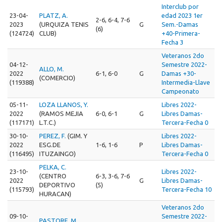
Interclub por
23-04-
PLATZ, A.
edad 2023 1er
2-6, 6-4, 7-6
2023
(URQUIZA TENIS
G
Sem.-Damas
(6)
(124724)
CLUB)
+40-Primera-
Fecha 3
Veteranos 2do
04-12-
Semestre 2022-
ALLO, M.
2022
6-1, 6-0
G
Damas +30-
(COMERCIO)
(119388)
Intermedia-Llave
Campeonato
05-11-
LOZA LLANOS, Y.
Libres 2022-
2022
(RAMOS MEJIA
6-0, 6-1
G
Libres Damas-
(117171)
L.T.C.)
Tercera-Fecha 0
30-10-
PEREZ, F.
(GIM. Y
Libres 2022-
2022
ESG.DE
1-6, 1-6
P
Libres Damas-
(116495)
ITUZAINGO)
Tercera-Fecha 0
PELKA, C.
23-10-
Libres 2022-
(CENTRO
6-3, 3-6, 7-6
2022
G
Libres Damas-
DEPORTIVO
(5)
(115793)
Tercera-Fecha 10
HURACAN)
Veteranos 2do
09-10-
Semestre 2022-
PASTORE, M.