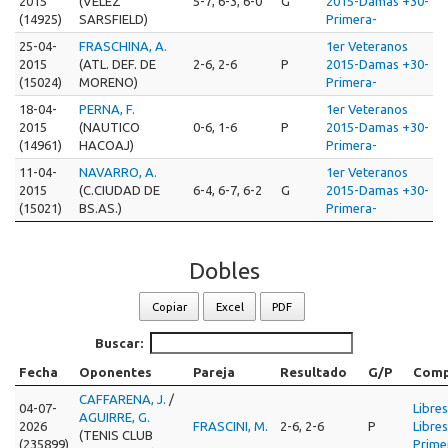
2015
(VELEZ
5-7, 6-3, 6-0
G
2015-Damas +30-
(14925)
SARSFIELD)
Primera-
25-04-
FRASCHINA, A.
1er Veteranos
2015
(ATL. DEF. DE
2-6, 2-6
P
2015-Damas +30-
(15024)
MORENO)
Primera-
18-04-
PERNA, F.
1er Veteranos
2015
(NAUTICO
0-6, 1-6
P
2015-Damas +30-
(14961)
HACOAJ)
Primera-
11-04-
NAVARRO, A.
1er Veteranos
2015
(C.CIUDAD DE
6-4, 6-7, 6-2
G
2015-Damas +30-
(15021)
BS.AS.)
Primera-
Dobles
Copiar
Excel
PDF
Buscar:
Fecha
Oponentes
Pareja
Resultado
G/P
Comp
CAFFARENA, J.
/
04-07-
Libre
AGUIRRE, G.
2026
FRASCINI, M.
2-6, 2-6
P
Libre
(TENIS CLUB
(235899)
Prime