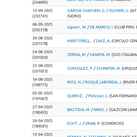
(204895)
13-09-2025
GARCIA CHAFUEN, G.
/
OLIVIERI, G.
(AT
(203741)
ISIDRO)
06-09-2025
Liguori , M.
/
DE MARCO, I.
(CLUB PRIV.
(202318)
30-08-2025
MARTORELL, .
/
DIAZ, A.
(CIRCULO GE
(201578)
24-08-2025
ZERDA, M.
/
CANEPA, M.
(SOC.ITALIANA
(201050)
23-08-2025
GONZALEZ, P.
/
SCHNIPER, M.
(URQUIZ
(201053)
16-08-2025
RIOS, N.
/
ROQUÉ LABORDA, J.
(RIVER 
(199772)
03-05-2025
QUIROZ, .
/
Pelizzari, L.
(SAN FERNAND
(191067)
27-04-2025
BASTIDA, M.
/
NIMO, J.
(GAZCON LAWN
(190435)
26-04-2025
ECHT, J.
/
DRAB, R.
(COMERCIO)
(189581)
13-04-2025
RENNES, N.
/
FEURING, R.
(QUILMES AT