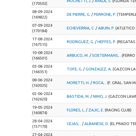
MOCHETTI, J.
/
AYALA, S.
(FLORIDA TE
(170502)
08-09-2024
DE PIERRE, G.
/
PERRONE, P.
(TEMPERLEY
(169822)
07-09-2024
ECHEVERRIA, C.
/
ABUIN, P.
(ATLETICO
(170184)
17-08-2024
RODRIGUEZ, G.
/
HEFFES, P.
(REGATAS
(167515)
10-08-2024
ARBUCO, M.
/
SOETERMANS, .
(FERRO
(166501)
03-08-2024
TOFE, G.
/
GONZALEZ, A.
(GAZCON LA
(166351)
08-06-2024
MORETTI, H.
/
ROCA, .
(F. GRAL. SAN 
(163025)
02-06-2024
BASTIDA, M.
/
NIMO, J.
(GAZCON LAWN
(162620)
19-05-2024
FLORES, L.
/
ZAJIC, E.
(RACING CLUB)
(160874)
28-04-2024
CEJAS, .
/
ALBANESE, D.
(EL PRADO TE
(157170)
27-04-2024