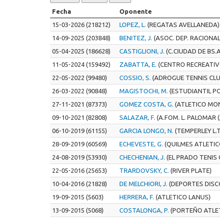
Fecha
Oponente
15-03-2026 (218212)
LOPEZ, L.
(REGATAS AVELLANEDA)
14-09-2025 (203848)
BENITEZ, J.
(ASOC. DEP. RACIONAL
05-04-2025 (186628)
CASTIGLIONI, J.
(C.CIUDAD DE BS.A
11-05-2024 (159492)
ZABATTA, E.
(CENTRO RECREATIV
22-05-2022 (99480)
COSSIO, S.
(ADROGUE TENNIS CLU
26-03-2022 (90848)
MAGISTOCHI, M.
(ESTUDIANTIL P
27-11-2021 (87373)
GOMEZ COSTA, G.
(ATLETICO MO
09-10-2021 (82808)
SALAZAR, F.
(A.FOM. L. PALOMAR (
06-10-2019 (61155)
GARCIA LONGO, N.
(TEMPERLEY L.T
28-09-2019 (60569)
ECHEVESTE, G.
(QUILMES ATLETIC
24-08-2019 (53930)
CHECHENIAN, J.
(EL PRADO TENIS 
22-05-2016 (25653)
TRARDOVSKY, C.
(RIVER PLATE)
10-04-2016 (21828)
DE MELCHIORI, J.
(DEPORTES DISC
19-09-2015 (5603)
HERRERA, F.
(ATLETICO LANUS)
13-09-2015 (5068)
COSTALONGA, P.
(PORTEÑO ATLE