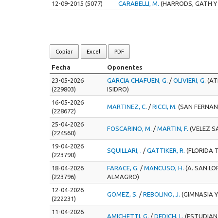
12-09-2015 (5077)
CARABELLI, M.
(HARRODS, GATH Y
Copiar
Excel
PDF
Fecha
Oponentes
23-05-2026
GARCIA CHAFUEN, G.
/
OLIVIERI, G.
(AT
(229803)
ISIDRO)
16-05-2026
MARTINEZ, C.
/
RICCI, M.
(SAN FERNA
(228672)
25-04-2026
FOSCARINO, M.
/
MARTIN, F.
(VELEZ S
(224560)
19-04-2026
SQUILLARI, .
/
GATTIKER, R.
(FLORIDA 
(223790)
18-04-2026
FARACE, G.
/
MANCUSO, H.
(A. SAN L
(223796)
ALMAGRO)
12-04-2026
GOMEZ, S.
/
REBOLINO, J.
(GIMNASIA Y
(222231)
11-04-2026
AMICHETTI, G.
/
DEDICH, L.
(ESTUDIAN