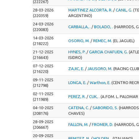
(222267)
28-03-2026
MARTINEZ ALCORTA, R.
/
CANIL, G.
(T
(220359)
ARGENTINO)
24-03-2026
CARBALLA, .
/
BOLADO, .
(HARRODS, G
(220083)
14-03-2026
OSORIO, M.
/
REMEC, M.
(EL JAGUEL)
(218222)
21-12-2025
HYNES, P.
/
GARCIA CHAFUEN, G.
(ATL
(216643)
ISIDRO)
07-12-2025
ZAJIC, E.
/
JAUSORO, M.
(RACING CLUB
(216220)
09-11-2025
LONGA, E.
/
Warthon, E.
(CENTRO RECR
(212798)
02-11-2025
PEREZ, R.
/
CUK, .
(A.FOM. L. PALOMAR 
(211989)
04-10-2025
CATENA, C.
/
SABORIDO, S.
(HARRODS
(208176)
CHAVES)
28-09-2025
FALLON, M.
/
FROMER, D.
(HARRODS, G
(206667)
20-09-2025
BENITEZ, N.
/
HOLDEN, .
(ITALIANO)