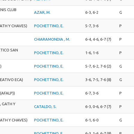
ENIS CLUB
AZAR, M.
6-3, 6-2
G
ATH Y CHAVES)
POCHETTINO, E.
5-7, 3-6
P
CHIARAMONDIA , M.
6-4, 4-6, 6-7 (7)
P
ETICO SAN
POCHETTINO, E.
1-6, 1-6
P
)
POCHETTINO, E.
5-7, 6-2, 7-6 (2)
G
EATIVO ECA)
POCHETTINO, E.
3-6, 7-5, 7-6 (8)
G
(AFALP))
POCHETTINO, E.
6-7, 3-6
P
, GATH Y
CATALDO, S.
6-3, 0-6, 6-7 (7)
P
ATH Y CHAVES)
POCHETTINO, E.
6-1, 6-0
G
POCHETTINO, E.
6-3, 1-6, 6-7 (8)
P