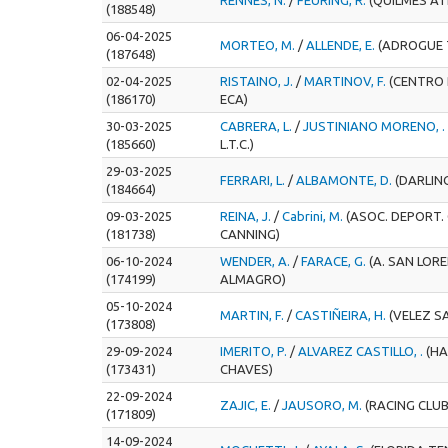
(188548)
06-04-2025
MORTEO, M.
/
ALLENDE, E.
(ADROGUE 
(187648)
02-04-2025
RISTAINO, J.
/
MARTINOV, F.
(CENTRO
(186170)
ECA)
30-03-2025
CABRERA, L.
/
JUSTINIANO MORENO, .
(185660)
L.T.C.)
29-03-2025
FERRARI, L.
/
ALBAMONTE, D.
(DARLIN
(184664)
09-03-2025
REINA, J.
/
Cabrini, M.
(ASOC. DEPORT
(181738)
CANNING)
06-10-2024
WENDER, A.
/
FARACE, G.
(A. SAN LOR
(174199)
ALMAGRO)
05-10-2024
MARTIN, F.
/
CASTIÑEIRA, H.
(VELEZ S
(173808)
29-09-2024
IMERITO, P.
/
ALVAREZ CASTILLO, .
(HA
(173431)
CHAVES)
22-09-2024
ZAJIC, E.
/
JAUSORO, M.
(RACING CLUB
(171809)
14-09-2024