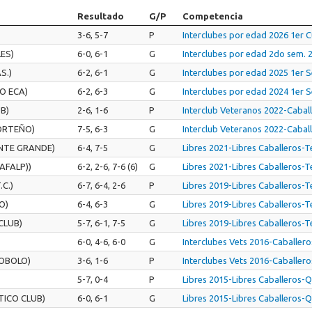
Resultado
G/P
Competencia
3-6, 5-7
P
Interclubes por edad 2026 1er 
ES)
6-0, 6-1
G
Interclubes por edad 2do sem.
S.)
6-2, 6-1
G
Interclubes por edad 2025 1er 
O ECA)
6-2, 6-3
G
Interclubes por edad 2024 1er 
B)
2-6, 1-6
P
Interclub Veteranos 2022-Cabal
ORTEÑO)
7-5, 6-3
G
Interclub Veteranos 2022-Caba
NTE GRANDE)
6-4, 7-5
G
Libres 2021-Libres Caballeros-
AFALP))
6-2, 2-6, 7-6 (6)
G
Libres 2021-Libres Caballeros-T
.C.)
6-7, 6-4, 2-6
P
Libres 2019-Libres Caballeros-T
O)
6-4, 6-3
G
Libres 2019-Libres Caballeros-T
CLUB)
5-7, 6-1, 7-5
G
Libres 2019-Libres Caballeros-T
6-0, 4-6, 6-0
G
Interclubes Vets 2016-Caballer
OBOLO)
3-6, 1-6
P
Interclubes Vets 2016-Caballer
5-7, 0-4
P
Libres 2015-Libres Caballeros
TICO CLUB)
6-0, 6-1
G
Libres 2015-Libres Caballeros