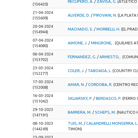
RECUPERO, A.
/
ZAVISA, G.
(ATLETICO
(156420)
21-04-2024
ALVERDE, D.
/
PIROVANI, N.
(LA PLATA
(155609)
20-04-2024
MACHADO, S.
/
MORBELLI, H.
(EL PRAD
(154944)
07-04-2024
AIMONE, J.
/
MINGRONE, .
(QUILMES A
(154080)
06-04-2024
FERNANDEZ, G.
/
ARMESTO, .
(COMUN
(153702)
23-03-2024
COLER, J.
/
TABOADA, L.
(COUNTRY CL
(152277)
17-03-2024
AMAR, N.
/
CORDOBA, R.
(CENTRO REC
(152008)
16-03-2024
SKLIARSKY, P.
/
BERDASCO, P.
(FERRO 
(151042)
29-10-2023
BARRERA, M.
/
SCHEPS, M.
(NAUTICO 
(147191)
08-10-2023
TUIS, M.
/
CALANDRELLI MONSERRA, L
(144249)
TIMON)
23-09-2023