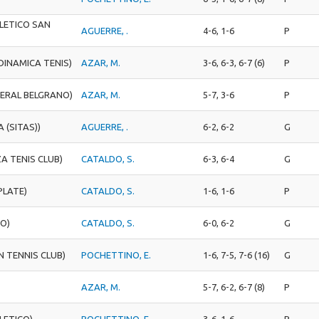
LETICO SAN
AGUERRE, .
4-6, 1-6
P
 DINAMICA TENIS)
AZAR, M.
3-6, 6-3, 6-7 (6)
P
NERAL BELGRANO)
AZAR, M.
5-7, 3-6
P
 (SITAS))
AGUERRE, .
6-2, 6-2
G
A TENIS CLUB)
CATALDO, S.
6-3, 6-4
G
PLATE)
CATALDO, S.
1-6, 1-6
P
O)
CATALDO, S.
6-0, 6-2
G
 TENNIS CLUB)
POCHETTINO, E.
1-6, 7-5, 7-6 (16)
G
AZAR, M.
5-7, 6-2, 6-7 (8)
P
LETICO)
POCHETTINO, E.
3-6, 1-6
P