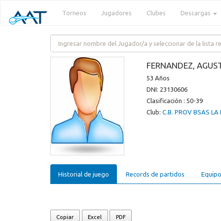
Torneos
Jugadores
Clubes
Descargas
FERNANDEZ, AGUS
53 Años
DNI: 23130606
Clasificación : 50-39
Club:
C.B. PROV BSAS LA
Historial de juego
Records de partidos
Equipo
Copiar
Excel
PDF