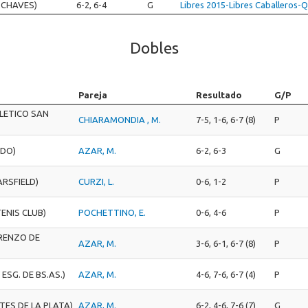
 CHAVES)
6-2, 6-4
G
Libres 2015-Libres Caballeros
Dobles
Pareja
Resultado
G/P
LETICO SAN
CHIARAMONDIA , M.
7-5, 1-6, 6-7 (8)
P
NDO)
AZAR, M.
6-2, 6-3
G
ARSFIELD)
CURZI, L.
0-6, 1-2
P
TENIS CLUB)
POCHETTINO, E.
0-6, 4-6
P
ORENZO DE
AZAR, M.
3-6, 6-1, 6-7 (8)
P
 ESG. DE BS.AS.)
AZAR, M.
4-6, 7-6, 6-7 (4)
P
TES DE LA PLATA)
AZAR, M.
6-2, 4-6, 7-6 (7)
G