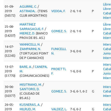
Libre
01-09-
AGUIRRE, C.
/
Libre
2019
ASTRADA, .
(TENIS
VEDDA, F.
2-6, 1-6
P
Cabal
(56572)
CLUB ARGENTINO)
Inter
MARTINEZ
Libre
25-08-
SARRASAGUE, F.
/
Libre
2019
GOMEZ, S.
2-6, 1-6
P
MIEREZ, D.
(BANCO
Cabal
(54207)
PROV.DE BS. AS.)
Inter
YANNICELLI, N.
/
Inter
14-07-
ZAMPARINI, N.
FUNICELLI,
Cabal
2019
3-6, 0-6
P
(TORTUGAS POINT
N.
Junio
(52245)
DE P CAMACHO)
Inter
Inter
13-07-
BARE, A.
/
CANEPA,
PROIETTI,
Cabal
2019
M.
1-6, 0-6
P
F.
Junio
(51770)
(COMUNICACIONES)
Inter
MISITRANO, M.
/
30-06-
Inter
SANTORO, D.
2019
GOMEZ, S.
3-6, 6-1, 6-2
G
Cabal
(C.CIUDAD DE
(50377)
Inter
BS.AS.)
26-05-
KUSNERAS, A.
/
Inter
2019
MILRUD, M.
VALDEZ, L.
7-6, 6-2
G
Cabal