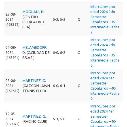
Interclubes por
MOGLIANI, N.
edad 2024 2do
25-08-
(CENTRO
Semestre-
2024
6-3, 6-3
G
RECREATIVO
Caballeros +35-
(168573)
ECA)
Intermedia-Fecha
2
Interclubes por
edad 2024 2do
04-08-
MELAMEDOFF,
Semestre-
2024
D.
(C.CIUDAD DE
6-0, 6-2
G
Caballeros +35-
(165924)
BS.AS.)
Intermedia-Fecha
0
Interclubes por
edad 2024 1er
02-06-
MARTINEZ, G.
Semestre-
2024
(GAZCON LAWN
6-0, 6-1
G
Caballeros +40-
(162619)
TENNIS CLUB)
Intermedia-Fecha
0
Interclubes por
edad 2024 1er
19-05-
MARTINEZ, G.
Semestre-
2024
6-1, 5-0
G
(RACING CLUB)
Caballeros +40-
(160872)
Intermedia-Fecha