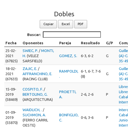
Dobles
Copiar
Excel
PDF
Buscar:
Fecha
Oponentes
Pareja
Resultado
G/P
Comp
25-02-
SWIEC, P.
/
MONTI,
Guill
2021
H.
(VELEZ
GOMEZ, S.
6-3, 6-2
G
(A)-C
(67825)
SARSFIELD)
35-49
18-02-
ZAJIC, E.
/
Guill
RAMPOLDI,
6-1, 6-7, 7-6
2021
AFFRANCHINO, E.
G
(A)-C
.
(8)
(67633)
(RACING CLUB)
35-49
Libre
15-09-
COSPITO, F.
/
PROIETTI,
Libre
2019
BERTOLINO, G.
2-6, 2-6
P
A.
Cabal
(58469)
(ARQUITECTURA)
Inter
WAIDLICH, .
/
Inter
01-09-
SUCHMON, A.
BONFIGLIO,
Cabal
2019
0-6, 3-6
P
(FERRO CARRIL
C.
Junio
(55870)
OESTE)
Inter