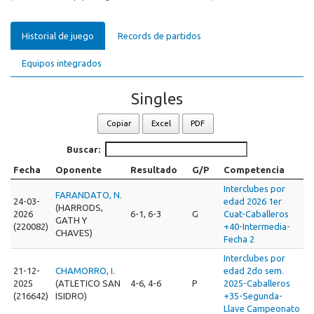
Historial de juego
Records de partidos
Equipos integrados
Singles
Copiar
Excel
PDF
Buscar:
Fecha
Oponente
Resultado
G/P
Competencia
Interclubes por
FARANDATO, N.
24-03-
edad 2026 1er
(HARRODS,
2026
6-1, 6-3
G
Cuat-Caballeros
GATH Y
(220082)
+40-Intermedia-
CHAVES)
Fecha 2
Interclubes por
21-12-
CHAMORRO, I.
edad 2do sem.
2025
(ATLETICO SAN
4-6, 4-6
P
2025-Caballeros
(216642)
ISIDRO)
+35-Segunda-
Llave Campeonato