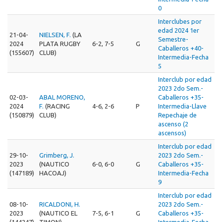
0
Interclubes por
edad 2024 1er
21-04-
NIELSEN, F.
(LA
Semestre-
2024
PLATA RUGBY
6-2, 7-5
G
Caballeros +40-
(155607)
CLUB)
Intermedia-Fecha
5
Interclub por edad
2023 2do Sem.-
02-03-
ABAL MORENO,
Caballeros +35-
2024
F.
(RACING
4-6, 2-6
P
Intermedia-Llave
(150879)
CLUB)
Repechaje de
ascenso (2
ascensos)
Interclub por edad
29-10-
Grimberg, J.
2023 2do Sem.-
2023
(NAUTICO
6-0, 6-0
G
Caballeros +35-
(147189)
HACOAJ)
Intermedia-Fecha
9
Interclub por edad
08-10-
RICALDONI, H.
2023 2do Sem.-
2023
(NAUTICO EL
7-5, 6-1
G
Caballeros +35-
(144247)
TIMON)
Intermedia-Fecha