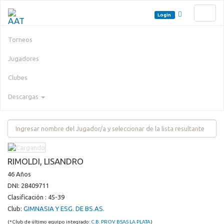
Toggl
Login
naviga
Torneos
Jugadores
Clubes
Descargas
RIMOLDI, LISANDRO
46 Años
DNI: 28409711
Clasificación : 45-39
Club:
GIMNASIA Y ESG. DE BS.AS.
(*Club de último equipo integrado:
C.B. PROV BSAS LA PLATA
)