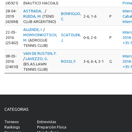
(45921)
(NAUTICO HACOAJ)
Prime
28-04-
ASTRADA, .
/
Inter
BONFIGLIO,
2019
RUEDA, M.
(TENIS
2-6, 1-6
P
Cabal
C.
(42694)
CLUB ARGENTINO)
Inter
ALLENDE, I.
/
22-05-
Inter
MOMVONKOTSCH,
SCATOLINI,
2016
0-6, 2-6
P
2016-
M.
(ADROGUE
J.
(25402)
+35-
TENNIS CLUB)
VAN DE RUSTEN, F.
08-05-
Inter
/
LAVEZZO, G.
2016
ROSSI, F.
3-6, 6-4, 3-1
G
2016-
(BS.AS.LAWN
(24610)
+35-
TENNIS CLUB)
CATEGORIAS
Torneos
Entrevistas
Rankings
Preparción Física