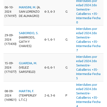
Interclubes por
edad 2024 2do
06-10-
MANSINI, M.
(A.
Semestre-
2024
SAN LORENZO
6-3, 6-3
G
Caballeros +35-
(174197)
DE ALMAGRO)
Intermedia-Fecha
0
Interclubes por
SABORIDO, S.
edad 2024 2do
29-09-
(HARRODS,
Semestre-
2024
6-1, 6-1
G
GATH Y
Caballeros +35-
(173430)
CHAVES)
Intermedia-Fecha
7
Interclubes por
edad 2024 2do
15-09-
GUARDIA, M.
Semestre-
2024
(VELEZ
6-0, 6-1
G
Caballeros +35-
(171077)
SARSFIELD)
Intermedia-Fecha
5
Interclubes por
edad 2024 2do
08-09-
MARTIN, F.
Semestre-
2024
(TEMPERLEY
2-6, 3-6
P
Caballeros +35-
(169821)
L.T.C.)
Intermedia-Fecha
4