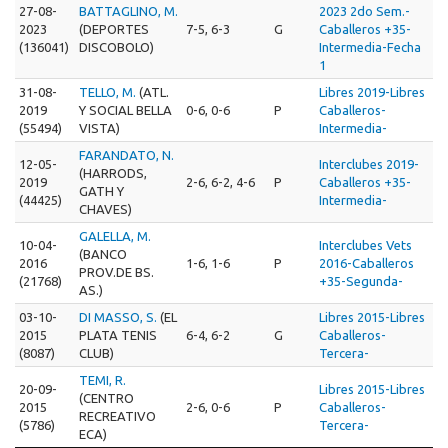
27-08-
BATTAGLINO, M.
2023 2do Sem.-
2023
(DEPORTES
7-5, 6-3
G
Caballeros +35-
(136041)
DISCOBOLO)
Intermedia-Fecha
1
31-08-
TELLO, M.
(ATL.
Libres 2019-Libres
2019
Y SOCIAL BELLA
0-6, 0-6
P
Caballeros-
(55494)
VISTA)
Intermedia-
FARANDATO, N.
12-05-
Interclubes 2019-
(HARRODS,
2019
2-6, 6-2, 4-6
P
Caballeros +35-
GATH Y
(44425)
Intermedia-
CHAVES)
GALELLA, M.
10-04-
Interclubes Vets
(BANCO
2016
1-6, 1-6
P
2016-Caballeros
PROV.DE BS.
(21768)
+35-Segunda-
AS.)
03-10-
DI MASSO, S.
(EL
Libres 2015-Libres
2015
PLATA TENIS
6-4, 6-2
G
Caballeros-
(8087)
CLUB)
Tercera-
TEMI, R.
20-09-
Libres 2015-Libres
(CENTRO
2015
2-6, 0-6
P
Caballeros-
RECREATIVO
(5786)
Tercera-
ECA)