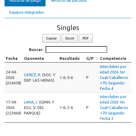
Historial de juego
Records de partidos
Equipos integrados
Singles
Copiar
Excel
PDF
Buscar:
Fecha
Oponente
Resultado
G/P
Competencia
Interclubes por
24-04-
edad 2026 1er
GEREZ, R.
(SOC. Y
2026
1-6, 0-6
P
Cuat-Caballeros
DEP. LAS HERAS)
(224418)
+70-Segunda-
Fecha 4
Interclubes por
17-04-
LARA, J.
(GIMN. Y
edad 2026 1er
2026
ESG. V. DEL
1-6, 2-6
P
Cuat-Caballeros
(222664)
PARQUE)
+70-Segunda-
Fecha 3