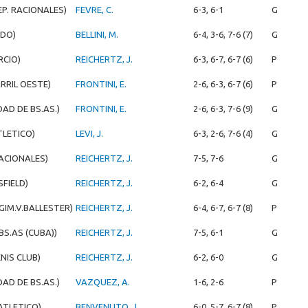
EP. RACIONALES)
FEVRE, C.
6-3, 6-1
G
NDO)
BELLINI, M.
6-4, 3-6, 7-6 (7)
G
RCIO)
REICHERTZ, J.
6-3, 6-7, 6-7 (6)
P
RRIL OESTE)
FRONTINI, E.
2-6, 6-3, 6-7 (6)
P
DAD DE BS.AS.)
FRONTINI, E.
2-6, 6-3, 7-6 (9)
G
TLETICO)
LEVI, J.
6-3, 2-6, 7-6 (4)
G
RACIONALES)
REICHERTZ, J.
7-5, 7-6
G
SFIELD)
REICHERTZ, J.
6-2, 6-4
G
GIM.V.BALLESTER)
REICHERTZ, J.
6-4, 6-7, 6-7 (8)
P
BS.AS (CUBA))
REICHERTZ, J.
7-5, 6-1
G
NIS CLUB)
REICHERTZ, J.
6-2, 6-0
G
DAD DE BS.AS.)
VAZQUEZ, A.
1-6, 2-6
P
ATLETICO)
BENVENUTO, J.
6-0, 5-7, 6-7 (8)
P