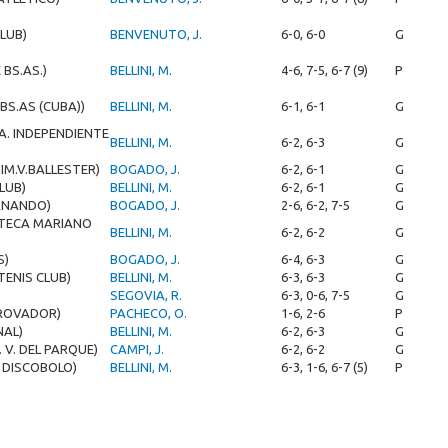
CLUB)
BENVENUTO, J.
6-0, 6-0
G
 BS.AS.)
BELLINI, M.
4-6, 7-5, 6-7 (9)
P
 BS.AS (CUBA))
BELLINI, M.
6-1, 6-1
G
 A. INDEPENDIENTE
BELLINI, M.
6-2, 6-3
G
GIM.V.BALLESTER)
BOGADO, J.
6-2, 6-1
G
LUB)
BELLINI, M.
6-2, 6-1
G
RNANDO)
BOGADO, J.
2-6, 6-2, 7-5
G
OTECA MARIANO
BELLINI, M.
6-2, 6-2
G
S)
BOGADO, J.
6-4, 6-3
G
TENIS CLUB)
BELLINI, M.
6-3, 6-3
G
SEGOVIA, R.
6-3, 0-6, 7-5
G
TROVADOR)
PACHECO, O.
1-6, 2-6
P
NAL)
BELLINI, M.
6-2, 6-3
G
. V. DEL PARQUE)
CAMPI, J.
6-2, 6-2
G
 DISCOBOLO)
BELLINI, M.
6-3, 1-6, 6-7 (5)
P