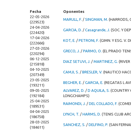
Fecha
Oponentes
22-05-2026
MARULL, F.
/
SINGMAN, M.
(HARRODS, 
(229523)
24-04-2026
GARCIA, D.
/
Casagrande, J.
(SOC. Y DE
(224420)
17-04-2026
KOT, E.
/
PETRONI, F.
(GIMN. Y ESG. V. 
(222666)
27-03-2026
GRECO, J.
/
PARMO, O.
(EL PRADO TENI
(220294)
06-12-2025
DIAZ SETUVI, J.
/
MARTINEZ, G.
(RIVER
(215818)
04-10-2025
CAMJI, S.
/
BRESLER, V.
(NAUTICO HAC
(207349)
23-05-2025
BEGHER, E.
/
GARCIA, E.
(REGATAS L AV
(193211)
09-05-2025
ALVAREZ, D.
/
D AQUILA, S.
(COUNTRY 
(192184)
LONGCHAMPS)
25-04-2025
RAIMONDI, J.
/
DEL COLLADO, F.
(COME
(189531)
04-04-2025
LYNCH, T.
/
HARMS, D.
(TENIS CLUB AR
(186758)
28-03-2025
SANCHEZ, S.
/
DELFINO, P.
(SAN FERNA
(184611)