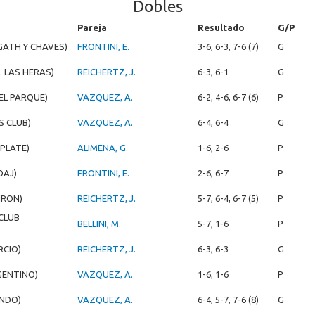
Dobles
Pareja
Resultado
G/P
GATH Y CHAVES)
FRONTINI, E.
3-6, 6-3, 7-6 (7)
G
P. LAS HERAS)
REICHERTZ, J.
6-3, 6-1
G
DEL PARQUE)
VAZQUEZ, A.
6-2, 4-6, 6-7 (6)
P
S CLUB)
VAZQUEZ, A.
6-4, 6-4
G
 PLATE)
ALIMENA, G.
1-6, 2-6
P
OAJ)
FRONTINI, E.
2-6, 6-7
P
IRON)
REICHERTZ, J.
5-7, 6-4, 6-7 (5)
P
CLUB
BELLINI, M.
5-7, 1-6
P
RCIO)
REICHERTZ, J.
6-3, 6-3
G
GENTINO)
VAZQUEZ, A.
1-6, 1-6
P
NDO)
VAZQUEZ, A.
6-4, 5-7, 7-6 (8)
G