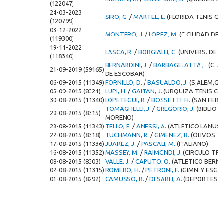
(122047)
24-03-2023
SIRO, G.
/
MARTEL, E.
(FLORIDA TENIS 
(120799)
03-12-2022
MONTERO, J.
/
LOPEZ, M.
(C.CIUDAD DE
(119300)
19-11-2022
LASCA, R.
/
BORGIALLI, C.
(UNIVERS. DE
(118340)
BERNARDINI, J.
/
BARBAGELATTA , .
(C.
21-09-2019 (59165)
DE ESCOBAR)
06-09-2015 (11349)
FORNILLO, D.
/
BASUALDO, J.
(S.ALEM,
05-09-2015 (8321)
LUPI, H.
/
GAITAN, J.
(URQUIZA TENIS C
30-08-2015 (11340)
LOPETEGUI, R.
/
BOSSETTI, H.
(SAN FE
TOMAGHELLI, J.
/
GREGORIO, J.
(BIBLI
29-08-2015 (8315)
MORENO)
23-08-2015 (11343)
TELLO, E.
/
ANESSI, A.
(ATLETICO LANU
22-08-2015 (8318)
TUCHMANN, R.
/
GIMENEZ, B.
(OLIVOS 
17-08-2015 (11336)
JUAREZ, J.
/
PASCALI, M.
(ITALIANO)
16-08-2015 (11352)
MASSEY, M.
/
RAIMONDI, J.
(CIRCULO 
08-08-2015 (8303)
VALLE, J.
/
CAPUTO, O.
(ATLETICO BER
02-08-2015 (11315)
ROMERO, H.
/
PETRONI, F.
(GIMN. Y ESG
01-08-2015 (8292)
CAMUSSO, R.
/
DI SARLI, A.
(DEPORTES