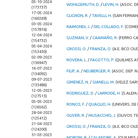
05-10-2024
WOHLGEMUTH, D.
/
LEVIN, H.
(ASOC. D
(173737)
17-05-2024
CLIGNON, R.
/
TAVELLI, H.
(SAN FERNA
(160269)
03-05-2024
RAIMONDI, J.
/
DEL COLLADO, F.
(COME
(157816)
12-04-2024
GUZMAN, V.
/
CAAMAÑO, R.
(FERRO CA
(154732)
05-04-2024
GROSSI, O.
/
FRANZA, O.
(A.E. BCO CIU
(153430)
02-09-2023
ROVERA, L.
/
FAGOTTO, P.
(QUILMES A
(136947)
16-07-2023
FILIP, A.
/
NEUBERGER, R.
(ASOC. DEP. 
(134092)
09-07-2023
GIMENEZ, N.
/
GIANELLI, M.
(VELEZ SAR
(133486)
12-05-2023
RODRIGUEZ, D.
/
LARRODE, H.
(S.ALEM,
(127513)
05-05-2023
RONCO, F.
/
QUAGLIO, H.
(UNIVERS. DE 
(126562)
28-04-2023
OLIVER, R.
/
MUSACCHIO, J.
(OLIVOS TE
(125412)
21-04-2023
GROSSI, O.
/
FRANZA, O.
(A.E. BCO CIU
(124200)
31-03-2023
MORONI, R.
/
CALAFIORE, A.
(QUILMES 