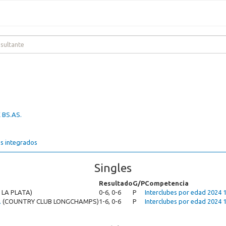
 BS.AS.
s integrados
Singles
Resultado
G/P
Competencia
 LA PLATA)
0-6, 0-6
P
Interclubes por edad 2024 
.
(COUNTRY CLUB LONGCHAMPS)
1-6, 0-6
P
Interclubes por edad 2024 