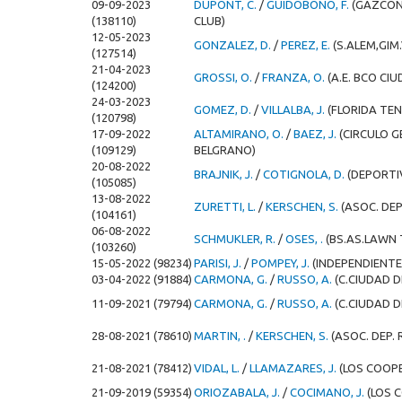
09-09-2023
DUPONT, C.
/
GUIDOBONO, F.
(GAZCON
(138110)
CLUB)
12-05-2023
GONZALEZ, D.
/
PEREZ, E.
(S.ALEM,GIM
(127514)
21-04-2023
GROSSI, O.
/
FRANZA, O.
(A.E. BCO CIU
(124200)
24-03-2023
GOMEZ, D.
/
VILLALBA, J.
(FLORIDA TEN
(120798)
17-09-2022
ALTAMIRANO, O.
/
BAEZ, J.
(CIRCULO 
(109129)
BELGRANO)
20-08-2022
BRAJNIK, J.
/
COTIGNOLA, D.
(DEPORTI
(105085)
13-08-2022
ZURETTI, L.
/
KERSCHEN, S.
(ASOC. DEP
(104161)
06-08-2022
SCHMUKLER, R.
/
OSES, .
(BS.AS.LAWN 
(103260)
15-05-2022 (98234)
PARISI, J.
/
POMPEY, J.
(INDEPENDIENTE
03-04-2022 (91884)
CARMONA, G.
/
RUSSO, A.
(C.CIUDAD D
11-09-2021 (79794)
CARMONA, G.
/
RUSSO, A.
(C.CIUDAD D
28-08-2021 (78610)
MARTIN, .
/
KERSCHEN, S.
(ASOC. DEP.
21-08-2021 (78412)
VIDAL, L.
/
LLAMAZARES, J.
(LOS COOP
21-09-2019 (59354)
ORIOZABALA, J.
/
COCIMANO, J.
(LOS 