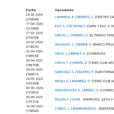
Fecha
Oponentes
29-05-2026
CAMMISA, A.
/
BERROS, C.
(CENTRO GAL
(230560)
17-04-2026
KOT, E.
/
PETRONI, F.
(GIMN. Y ESG. V. 
(222666)
27-03-2026
GRECO, J.
/
PARMO, O.
(EL PRADO TENI
(220294)
20-03-2026
ANSALDO, C.
/
BERRA, H.
(BANCO PROV.
(218535)
25-04-2025
GROS, J.
/
BRIHET, H.
(COMERCIO)
(189530)
04-04-2025
LYNCH, T.
/
HARMS, D.
(TENIS CLUB AR
(186758)
28-03-2025
SANCHEZ, S.
/
DELFINO, P.
(SAN FERNA
(184611)
24-05-2024
MICELI, G.
/
RAMIREZ, O.
(TENIS CLUB 
(161459)
03-05-2024
MEDVEDOCKY, H.
/
BRIHET, H.
(COMERC
(157815)
30-09-2023
DILLON, F.
/
ISON, .
(HARRODS, GATH Y 
(141724)
16-09-2023
COBOC, J.
/
BARRIONUEVO, .
(INDEPEN
(138583)