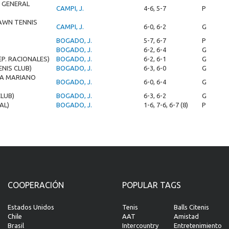
O GENERAL
CAMPI, J.
4-6, 5-7
P
AWN TENNIS
CAMPI, J.
6-0, 6-2
G
BOGADO, J.
5-7, 6-7
P
BOGADO, J.
6-2, 6-4
G
EP. RACIONALES)
BOGADO, J.
6-2, 6-1
G
NIS CLUB)
BOGADO, J.
6-3, 6-0
G
CA MARIANO
BOGADO, J.
6-0, 6-4
G
CLUB)
BOGADO, J.
6-3, 6-2
G
AL)
BOGADO, J.
1-6, 7-6, 6-7 (8)
P
COOPERACIÓN
POPULAR TAGS
Estados Unidos
Tenis
Balls Citenis
Chile
AAT
Amistad
Brasil
Intercountry
Entretenimiento