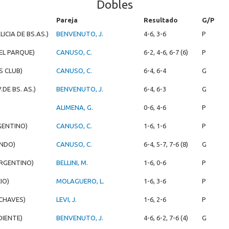
Dobles
Pareja
Resultado
G/P
ICIA DE BS.AS.)
BENVENUTO, J.
4-6, 3-6
P
DEL PARQUE)
CANUSO, C.
6-2, 4-6, 6-7 (6)
P
S CLUB)
CANUSO, C.
6-4, 6-4
G
DE BS. AS.)
BENVENUTO, J.
6-4, 6-3
G
ALIMENA, G.
0-6, 4-6
P
GENTINO)
CANUSO, C.
1-6, 1-6
P
NDO)
CANUSO, C.
6-4, 5-7, 7-6 (8)
G
ARGENTINO)
BELLINI, M.
1-6, 0-6
P
IO)
MOLAGUERO, L.
1-6, 3-6
P
CHAVES)
LEVI, J.
1-6, 2-6
P
DIENTE)
BENVENUTO, J.
4-6, 6-2, 7-6 (4)
G