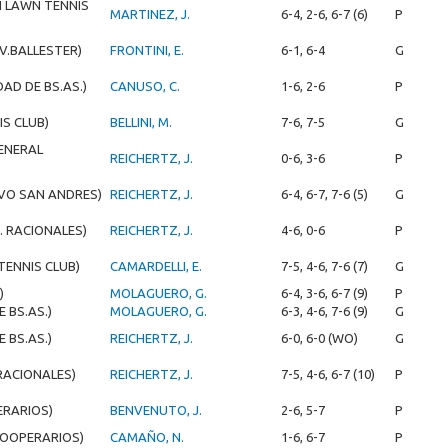
 LAWN TENNIS
MARTINEZ, J.
6-4, 2-6, 6-7 (6)
P
.V.BALLESTER)
FRONTINI, E.
6-1, 6-4
G
DAD DE BS.AS.)
CANUSO, C.
1-6, 2-6
P
IS CLUB)
BELLINI, M.
7-6, 7-5
G
GENERAL
REICHERTZ, J.
0-6, 3-6
P
VO SAN ANDRES)
REICHERTZ, J.
6-4, 6-7, 7-6 (5)
G
. RACIONALES)
REICHERTZ, J.
4-6, 0-6
P
TENNIS CLUB)
CAMARDELLI, E.
7-5, 4-6, 7-6 (7)
G
)
MOLAGUERO, G.
6-4, 3-6, 6-7 (9)
P
E BS.AS.)
MOLAGUERO, G.
6-3, 4-6, 7-6 (9)
G
E BS.AS.)
REICHERTZ, J.
6-0, 6-0 (WO)
G
 RACIONALES)
REICHERTZ, J.
7-5, 4-6, 6-7 (10)
P
ERARIOS)
BENVENUTO, J.
2-6, 5-7
P
COOPERARIOS)
CAMAÑO, N.
1-6, 6-7
P