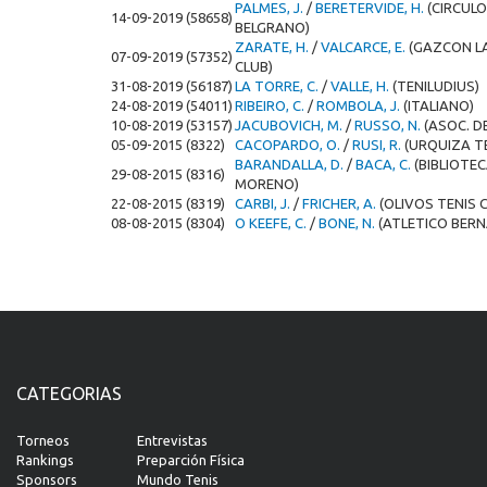
PALMES, J.
/
BERETERVIDE, H.
(CIRCUL
14-09-2019 (58658)
BELGRANO)
ZARATE, H.
/
VALCARCE, E.
(GAZCON L
07-09-2019 (57352)
CLUB)
31-08-2019 (56187)
LA TORRE, C.
/
VALLE, H.
(TENILUDIUS)
24-08-2019 (54011)
RIBEIRO, C.
/
ROMBOLA, J.
(ITALIANO)
10-08-2019 (53157)
JACUBOVICH, M.
/
RUSSO, N.
(ASOC. D
05-09-2015 (8322)
CACOPARDO, O.
/
RUSI, R.
(URQUIZA TE
BARANDALLA, D.
/
BACA, C.
(BIBLIOTE
29-08-2015 (8316)
MORENO)
22-08-2015 (8319)
CARBI, J.
/
FRICHER, A.
(OLIVOS TENIS 
08-08-2015 (8304)
O KEEFE, C.
/
BONE, N.
(ATLETICO BERN
CATEGORIAS
Torneos
Entrevistas
Rankings
Preparción Física
Sponsors
Mundo Tenis