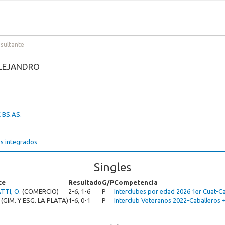
ALEJANDRO
 BS.AS.
s integrados
Singles
te
Resultado
G/P
Competencia
TTI, O.
(COMERCIO)
2-6, 1-6
P
Interclubes por edad 2026 1er Cuat-C
.
(GIM. Y ESG. LA PLATA)
1-6, 0-1
P
Interclub Veteranos 2022-Caballeros 