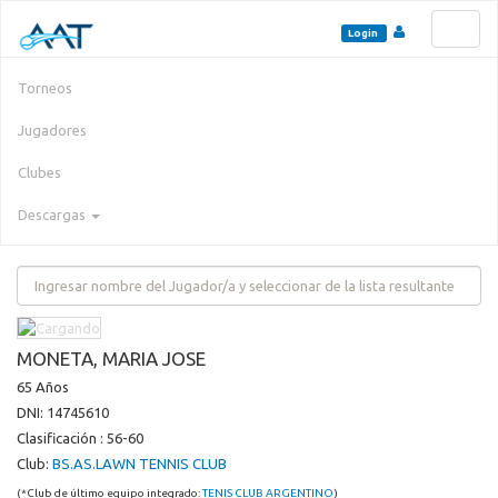
Toggl
Login
naviga
Torneos
Jugadores
Clubes
Descargas
MONETA, MARIA JOSE
65 Años
DNI: 14745610
Clasificación : 56-60
Club:
BS.AS.LAWN TENNIS CLUB
(*Club de último equipo integrado:
TENIS CLUB ARGENTINO
)