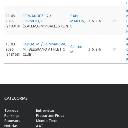
I
22-03-
FERNANDEZ, G.
/
SAN
2026
FORNILLO, I.
MARTIN,
3-6, 2-6
P
(218810)
(S.ALEM,GIM.V.BALLESTER)
I.
I
15-03-
FADDA, M.
/
SOMMARIVA,
Cantini,
2026
M.
(BELGRANO ATHLETIC
3-6, 2-6
P
M.
(218168)
CLUB)
CATEGORIAS
Torneos
Entrevistas
Rankings
Preparción Física
Sponsors
Mundo Tenis
Noticias
AAT