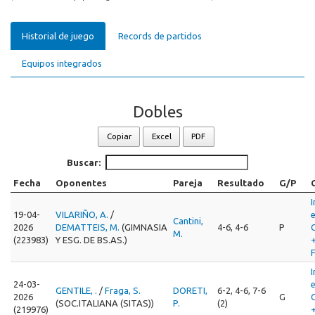
Historial de juego
Records de partidos
Equipos integrados
Dobles
Copiar
Excel
PDF
Buscar:
Fecha
Oponentes
Pareja
Resultado
G/P
I
19-04-
VILARIÑO, A.
/
Cantini,
2026
DEMATTEIS, M.
(GIMNASIA
4-6, 4-6
P
M.
(223983)
Y ESG. DE BS.AS.)
I
24-03-
GENTILE, .
/
Fraga, S.
DORETI,
6-2, 4-6, 7-6
2026
G
(SOC.ITALIANA (SITAS))
P.
(2)
(219976)