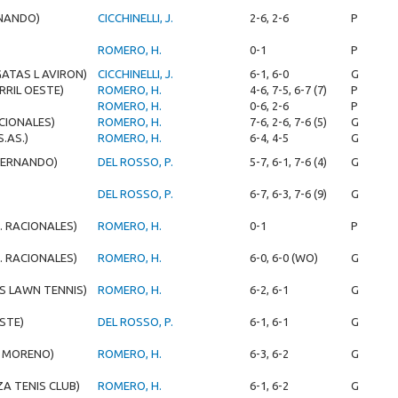
NANDO)
CICCHINELLI, J.
2-6, 2-6
P
ROMERO, H.
0-1
P
GATAS L AVIRON)
CICCHINELLI, J.
6-1, 6-0
G
RRIL OESTE)
ROMERO, H.
4-6, 7-5, 6-7 (7)
P
ROMERO, H.
0-6, 2-6
P
ACIONALES)
ROMERO, H.
7-6, 2-6, 7-6 (5)
G
S.AS.)
ROMERO, H.
6-4, 4-5
G
FERNANDO)
DEL ROSSO, P.
5-7, 6-1, 7-6 (4)
G
DEL ROSSO, P.
6-7, 6-3, 7-6 (9)
G
. RACIONALES)
ROMERO, H.
0-1
P
. RACIONALES)
ROMERO, H.
6-0, 6-0 (WO)
G
S LAWN TENNIS)
ROMERO, H.
6-2, 6-1
G
STE)
DEL ROSSO, P.
6-1, 6-1
G
DE MORENO)
ROMERO, H.
6-3, 6-2
G
ZA TENIS CLUB)
ROMERO, H.
6-1, 6-2
G