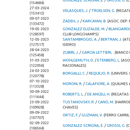
GONZALEZ SCRIGNA, E.
/
GROSSI, G.
(
(154684)
27-03-2024
VELASQUES, J.
/
TROELSEN, G.
(REGAT
(153412)
09-07-2023
ZADEH, J.
/
KARCAYAN, B.
(ASOC. DEP.
(133472)
19-05-2023
GONZALEZ ELIZALDE, M.
/
BLANGIARDI,
(128597)
CLUB LONGCHAMPS)
12-05-2023
SANTAMBROGIO, A.
/
BERTRAN, J.
(AT
(127517)
ISIDRO)
28-04-2023
ZUBIRI, J.
/
GARCIA LETTIERI, .
(BANCO 
(125458)
31-03-2023
WOHLGEMUTH, D.
/
ETENBERG, L.
(ASO
(122056)
RACIONALES)
24-03-2023
BORGIALLI, C.
/
REQUEJO, R.
(UNIVERS. 
(120778)
07-10-2022
MORONI, R.
/
CALAFIORE, A.
(QUILMES 
(113328)
30-09-2022
ROBERTS, L.
/
DE ANGELI, H.
(REGATAS 
(111644)
23-09-2022
TUSTANOVSKY, R.
/
CANO, M.
(HARROD
(109928)
CHAVES)
09-09-2022
ORTIZ, F.
/
GUZMAN, V.
(FERRO CARRIL
(107707)
02-09-2022
GONZALEZ SCRIGNA, E.
/
GROSSI, G.
(
(106564)