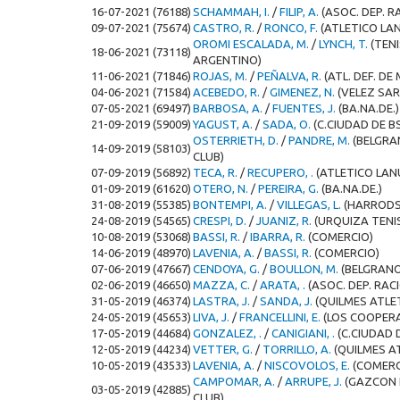
16-07-2021 (76188)
SCHAMMAH, I.
/
FILIP, A.
(ASOC. DEP. R
09-07-2021 (75674)
CASTRO, R.
/
RONCO, F.
(ATLETICO LA
OROMI ESCALADA, M.
/
LYNCH, T.
(TEN
18-06-2021 (73118)
ARGENTINO)
11-06-2021 (71846)
ROJAS, M.
/
PEÑALVA, R.
(ATL. DEF. D
04-06-2021 (71584)
ACEBEDO, R.
/
GIMENEZ, N.
(VELEZ SAR
07-05-2021 (69497)
BARBOSA, A.
/
FUENTES, J.
(BA.NA.DE.)
21-09-2019 (59009)
YAGUST, A.
/
SADA, O.
(C.CIUDAD DE BS
OSTERRIETH, D.
/
PANDRE, M.
(BELGRA
14-09-2019 (58103)
CLUB)
07-09-2019 (56892)
TECA, R.
/
RECUPERO, .
(ATLETICO LAN
01-09-2019 (61620)
OTERO, N.
/
PEREIRA, G.
(BA.NA.DE.)
31-08-2019 (55385)
BONTEMPI, A.
/
VILLEGAS, L.
(HARRODS
24-08-2019 (54565)
CRESPI, D.
/
JUANIZ, R.
(URQUIZA TENI
10-08-2019 (53068)
BASSI, R.
/
IBARRA, R.
(COMERCIO)
14-06-2019 (48970)
LAVENIA, A.
/
BASSI, R.
(COMERCIO)
07-06-2019 (47667)
CENDOYA, G.
/
BOULLON, M.
(BELGRANO
02-06-2019 (46650)
MAZZA, C.
/
ARATA, .
(ASOC. DEP. RAC
31-05-2019 (46374)
LASTRA, J.
/
SANDA, J.
(QUILMES ATLE
24-05-2019 (45653)
LIVA, J.
/
FRANCELLINI, E.
(LOS COOPER
17-05-2019 (44684)
GONZALEZ, .
/
CANIGIANI, .
(C.CIUDAD D
12-05-2019 (44234)
VETTER, G.
/
TORRILLO, A.
(QUILMES A
10-05-2019 (43533)
LAVENIA, A.
/
NISCOVOLOS, E.
(COMERC
CAMPOMAR, A.
/
ARRUPE, J.
(GAZCON 
03-05-2019 (42885)
CLUB)