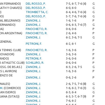
AN FERNANDO)
DEL ROSSO, P.
7-5, 6-7, 7-6 (4)
G
GATH Y CHAVES)
DEL ROSSO, P.
6-0, 6-0
G
)
TROMBETTA, C.
6-4, 4-6, 7-6 (4)
G
IO)
DEL ROSSO, P.
5-7, 7-6, 7-6 (4)
G
RAL BELGRANO)
ZANONI, J.
1-6, 1-6
P
FERNANDO)
ZANONI, J.
0-6, 6-3, 7-6 (7)
G
RA)
FINOCHIETO, R.
0-6, 0-6
P
ON ARGENTINA)
FINOCHIETO, R.
2-6, 4-6
P
ZANONI, J.
6-2, 3-6, 7-5
G
 GENERAL
PETRONI, F.
6-2, 6-1
G
N TENNIS CLUB)
FINOCHIETO, R.
1-6, 3-6
P
TROVADOR)
ZANONI, J.
3-6, 3-6
P
NANDO)
PETRONI, F.
3-6, 0-6
P
 ATHLETIC CLUB)
SCHILLIRO, R.
0-6, 0-6
P
ESG. DE BS.AS.)
ZANONI, J.
6-3, 2-6, 7-5
G
S L AVIRON)
ZANONI, J.
1-6, 3-6
P
RENZO DE
ZANONI, J.
0-6, 2-6
P
ONALES)
ZANONI, J.
2-6, 7-5, 7-6 (8)
G
M.
(COMERCIO)
ZANONI, J.
1-6, 6-2, 7-6 (3)
G
AN ISIDRO)
ZANONI, J.
6-3, 6-4
G
LIANA (SITAS))
ZANONI, J.
6-3, 5-7, 6-7 (9)
P
ZANONI, J.
7-6, 6-2
G
ZANONI, J.
6-4, 6-4
G