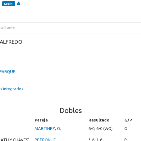
Login
 ALFREDO
L PARQUE
s integrados
Dobles
Pareja
Resultado
G/P
MARTINEZ, O.
6-0, 6-0 (WO)
G
GATH Y CHAVES)
PETRONI, F.
3-6, 1-6
P