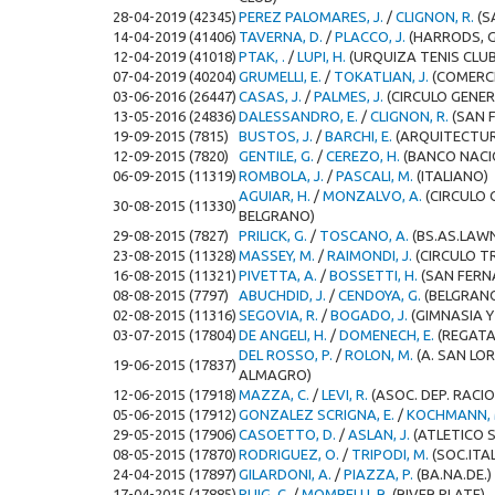
28-04-2019 (42345)
PEREZ PALOMARES, J.
/
CLIGNON, R.
(S
14-04-2019 (41406)
TAVERNA, D.
/
PLACCO, J.
(HARRODS, 
12-04-2019 (41018)
PTAK, .
/
LUPI, H.
(URQUIZA TENIS CLUB
07-04-2019 (40204)
GRUMELLI, E.
/
TOKATLIAN, J.
(COMERC
03-06-2016 (26447)
CASAS, J.
/
PALMES, J.
(CIRCULO GENE
13-05-2016 (24836)
DALESSANDRO, E.
/
CLIGNON, R.
(SAN 
19-09-2015 (7815)
BUSTOS, J.
/
BARCHI, E.
(ARQUITECTU
12-09-2015 (7820)
GENTILE, G.
/
CEREZO, H.
(BANCO NACI
06-09-2015 (11319)
ROMBOLA, J.
/
PASCALI, M.
(ITALIANO)
AGUIAR, H.
/
MONZALVO, A.
(CIRCULO
30-08-2015 (11330)
BELGRANO)
29-08-2015 (7827)
PRILICK, G.
/
TOSCANO, A.
(BS.AS.LAW
23-08-2015 (11328)
MASSEY, M.
/
RAIMONDI, J.
(CIRCULO 
16-08-2015 (11321)
PIVETTA, A.
/
BOSSETTI, H.
(SAN FER
08-08-2015 (7797)
ABUCHDID, J.
/
CENDOYA, G.
(BELGRANO
02-08-2015 (11316)
SEGOVIA, R.
/
BOGADO, J.
(GIMNASIA Y 
03-07-2015 (17804)
DE ANGELI, H.
/
DOMENECH, E.
(REGATA
DEL ROSSO, P.
/
ROLON, M.
(A. SAN LO
19-06-2015 (17837)
ALMAGRO)
12-06-2015 (17918)
MAZZA, C.
/
LEVI, R.
(ASOC. DEP. RACI
05-06-2015 (17912)
GONZALEZ SCRIGNA, E.
/
KOCHMANN, 
29-05-2015 (17906)
CASOETTO, D.
/
ASLAN, J.
(ATLETICO S
08-05-2015 (17870)
RODRIGUEZ, O.
/
TRIPODI, M.
(SOC.ITA
24-04-2015 (17897)
GILARDONI, A.
/
PIAZZA, P.
(BA.NA.DE.)
17-04-2015 (17885)
PUIG, C.
/
MOMBELLI, R.
(RIVER PLATE)