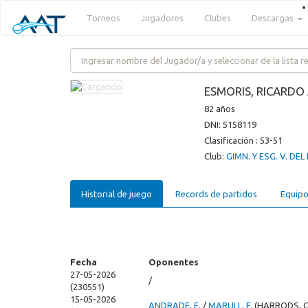
Torneos
Jugadores
Clubes
Descargas
ESMORIS, RICARDO
82 años
DNI: 5158119
Clasificación : 53-51
Club:
GIMN. Y ESG. V. DE
Historial de juego
Records de partidos
Equipo
Fecha
Oponentes
27-05-2026
/
(230551)
15-05-2026
ANDRADE, E.
/
MARULL, F.
(HARRODS, 