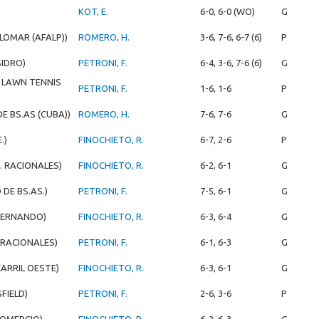
KOT, E.
6-0, 6-0 (WO)
G
ALOMAR (AFALP))
ROMERO, H.
3-6, 7-6, 6-7 (6)
P
SIDRO)
PETRONI, F.
6-4, 3-6, 7-6 (6)
G
 LAWN TENNIS
PETRONI, F.
1-6, 1-6
P
DE BS.AS (CUBA))
ROMERO, H.
7-6, 7-6
G
.)
FINOCHIETO, R.
6-7, 2-6
P
. RACIONALES)
FINOCHIETO, R.
6-2, 6-1
G
 DE BS.AS.)
PETRONI, F.
7-5, 6-1
G
FERNANDO)
FINOCHIETO, R.
6-3, 6-4
G
. RACIONALES)
PETRONI, F.
6-1, 6-3
G
CARRIL OESTE)
FINOCHIETO, R.
6-3, 6-1
G
FIELD)
PETRONI, F.
2-6, 3-6
P