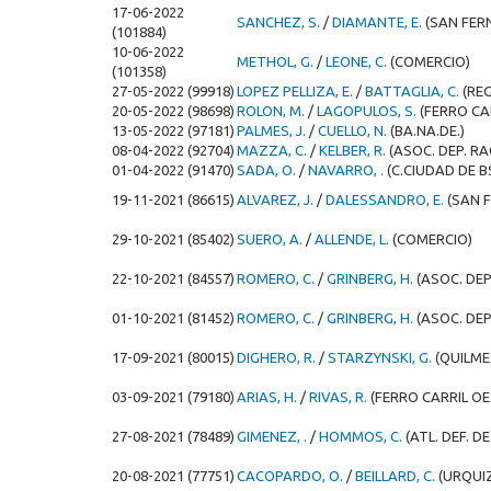
17-06-2022
SANCHEZ, S.
/
DIAMANTE, E.
(SAN FER
(101884)
10-06-2022
METHOL, G.
/
LEONE, C.
(COMERCIO)
(101358)
27-05-2022 (99918)
LOPEZ PELLIZA, E.
/
BATTAGLIA, C.
(RE
20-05-2022 (98698)
ROLON, M.
/
LAGOPULOS, S.
(FERRO CA
13-05-2022 (97181)
PALMES, J.
/
CUELLO, N.
(BA.NA.DE.)
08-04-2022 (92704)
MAZZA, C.
/
KELBER, R.
(ASOC. DEP. R
01-04-2022 (91470)
SADA, O.
/
NAVARRO, .
(C.CIUDAD DE B
19-11-2021 (86615)
ALVAREZ, J.
/
DALESSANDRO, E.
(SAN 
29-10-2021 (85402)
SUERO, A.
/
ALLENDE, L.
(COMERCIO)
22-10-2021 (84557)
ROMERO, C.
/
GRINBERG, H.
(ASOC. DEP
01-10-2021 (81452)
ROMERO, C.
/
GRINBERG, H.
(ASOC. DEP
17-09-2021 (80015)
DIGHERO, R.
/
STARZYNSKI, G.
(QUILME
03-09-2021 (79180)
ARIAS, H.
/
RIVAS, R.
(FERRO CARRIL OE
27-08-2021 (78489)
GIMENEZ, .
/
HOMMOS, C.
(ATL. DEF. 
20-08-2021 (77751)
CACOPARDO, O.
/
BEILLARD, C.
(URQUI