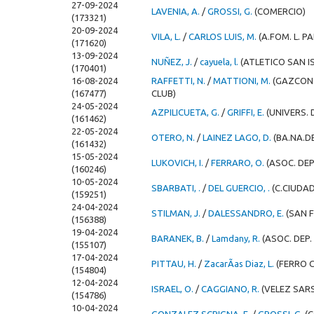
27-09-2024
LAVENIA, A.
/
GROSSI, G.
(COMERCIO)
(173321)
20-09-2024
VILA, L.
/
CARLOS LUIS, M.
(A.FOM. L. P
(171620)
13-09-2024
NUÑEZ, J.
/
cayuela, l.
(ATLETICO SAN I
(170401)
16-08-2024
RAFFETTI, N.
/
MATTIONI, M.
(GAZCON
(167477)
CLUB)
24-05-2024
AZPILICUETA, G.
/
GRIFFI, E.
(UNIVERS. 
(161462)
22-05-2024
OTERO, N.
/
LAINEZ LAGO, D.
(BA.NA.DE
(161432)
15-05-2024
LUKOVICH, I.
/
FERRARO, O.
(ASOC. DEP
(160246)
10-05-2024
SBARBATI, .
/
DEL GUERCIO, .
(C.CIUDAD
(159251)
24-04-2024
STILMAN, J.
/
DALESSANDRO, E.
(SAN 
(156388)
19-04-2024
BARANEK, B.
/
Lamdany, R.
(ASOC. DEP
(155107)
17-04-2024
PITTAU, H.
/
ZacarÃ­as Diaz, L.
(FERRO 
(154804)
12-04-2024
ISRAEL, O.
/
CAGGIANO, R.
(VELEZ SARS
(154786)
10-04-2024