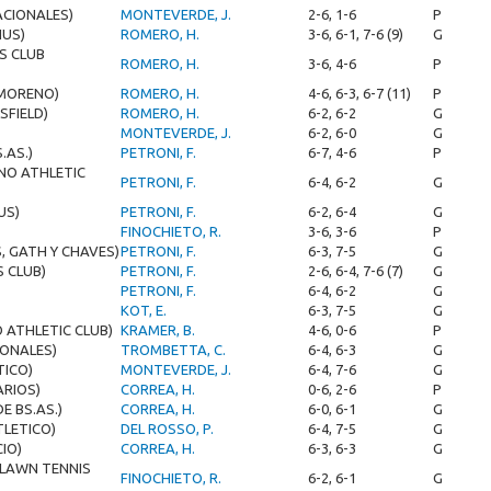
ACIONALES)
MONTEVERDE, J.
2-6, 1-6
P
NUS)
ROMERO, H.
3-6, 6-1, 7-6 (9)
G
IS CLUB
ROMERO, H.
3-6, 4-6
P
E MORENO)
ROMERO, H.
4-6, 6-3, 6-7 (11)
P
SFIELD)
ROMERO, H.
6-2, 6-2
G
MONTEVERDE, J.
6-2, 6-0
G
.AS.)
PETRONI, F.
6-7, 4-6
P
NO ATHLETIC
PETRONI, F.
6-4, 6-2
G
US)
PETRONI, F.
6-2, 6-4
G
FINOCHIETO, R.
3-6, 3-6
P
, GATH Y CHAVES)
PETRONI, F.
6-3, 7-5
G
S CLUB)
PETRONI, F.
2-6, 6-4, 7-6 (7)
G
PETRONI, F.
6-4, 6-2
G
KOT, E.
6-3, 7-5
G
 ATHLETIC CLUB)
KRAMER, B.
4-6, 0-6
P
IONALES)
TROMBETTA, C.
6-4, 6-3
G
TICO)
MONTEVERDE, J.
6-4, 7-6
G
ARIOS)
CORREA, H.
0-6, 2-6
P
E BS.AS.)
CORREA, H.
6-0, 6-1
G
TLETICO)
DEL ROSSO, P.
6-4, 7-5
G
IO)
CORREA, H.
6-3, 6-3
G
LAWN TENNIS
FINOCHIETO, R.
6-2, 6-1
G