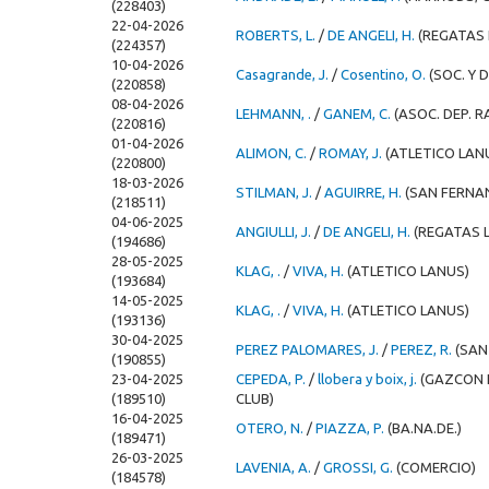
(228403)
22-04-2026
ROBERTS, L.
/
DE ANGELI, H.
(REGATAS 
(224357)
10-04-2026
Casagrande, J.
/
Cosentino, O.
(SOC. Y 
(220858)
08-04-2026
LEHMANN, .
/
GANEM, C.
(ASOC. DEP. 
(220816)
01-04-2026
ALIMON, C.
/
ROMAY, J.
(ATLETICO LAN
(220800)
18-03-2026
STILMAN, J.
/
AGUIRRE, H.
(SAN FERNA
(218511)
04-06-2025
ANGIULLI, J.
/
DE ANGELI, H.
(REGATAS L
(194686)
28-05-2025
KLAG, .
/
VIVA, H.
(ATLETICO LANUS)
(193684)
14-05-2025
KLAG, .
/
VIVA, H.
(ATLETICO LANUS)
(193136)
30-04-2025
PEREZ PALOMARES, J.
/
PEREZ, R.
(SAN
(190855)
23-04-2025
CEPEDA, P.
/
llobera y boix, j.
(GAZCON 
(189510)
CLUB)
16-04-2025
OTERO, N.
/
PIAZZA, P.
(BA.NA.DE.)
(189471)
26-03-2025
LAVENIA, A.
/
GROSSI, G.
(COMERCIO)
(184578)