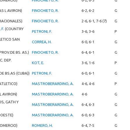
COMERCIO)
FINOCHIETO, R.
6-2, 6-3
G
AS L AVIRON)
FINOCHIETO, R.
6-2, 6-2
G
 RACIONALES)
FINOCHIETO, R.
2-6, 6-1, 7-6 (7)
G
 F.
(COUNTRY
PETRONI, F.
3-6, 3-6
P
LETICO SAN
CORREA, H.
6-0, 6-1
G
PROV.DE BS. AS.)
FINOCHIETO, R.
6-4, 6-1
G
C. DEP.
KOT, E.
3-6, 1-6
P
DE BS.AS (CUBA))
PETRONI, F.
6-0, 6-1
G
ATLETICO)
MASTROBERARDINO, A.
4-6, 4-6
P
L AVIRON)
MASTROBERARDINO, A.
4-6
G
S, GATH Y
MASTROBERARDINO, A.
6-4, 6-3
G
 OESTE)
MASTROBERARDINO, A.
6-0, 6-3
G
COMERCIO)
ROMERO, H.
6-4, 7-5
G