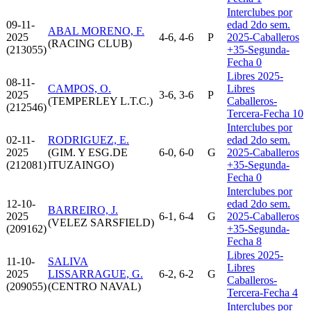
Interclubes por
09-11-
edad 2do sem.
ABAL MORENO, F.
2025
4-6, 4-6
P
2025-Caballeros
(RACING CLUB)
(213055)
+35-Segunda-
Fecha 0
Libres 2025-
08-11-
CAMPOS, O.
Libres
2025
3-6, 3-6
P
(TEMPERLEY L.T.C.)
Caballeros-
(212546)
Tercera-Fecha 10
Interclubes por
02-11-
RODRIGUEZ, E.
edad 2do sem.
2025
(GIM. Y ESG.DE
6-0, 6-0
G
2025-Caballeros
(212081)
ITUZAINGO)
+35-Segunda-
Fecha 0
Interclubes por
12-10-
edad 2do sem.
BARREIRO, J.
2025
6-1, 6-4
G
2025-Caballeros
(VELEZ SARSFIELD)
(209162)
+35-Segunda-
Fecha 8
Libres 2025-
11-10-
SALIVA
Libres
2025
LISSARRAGUE, G.
6-2, 6-2
G
Caballeros-
(209055)
(CENTRO NAVAL)
Tercera-Fecha 4
Interclubes por