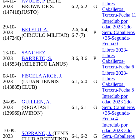
04-11-
AVULIS, P.
(ALTE
Libres
2023
BROWN DE S.
6-2, 6-2
G
Caballeros-
(147418)
JUSTO)
Tercera-Fecha 11
Interclub por
29-10-
edad 2023 2do
BETELU, A.
2-6, 6-4,
2023
P
Sem.-Caballeros
(CIRCULO MILITAR)
6-7 (7)
(147240)
+35-Segunda-
Fecha 0
Libres 2023-
13-10-
SANCHEZ
Libres
2023
BARRETO, S.
3-6, 3-6
P
Caballeros-
(145534)
(ATLETICO LANUS)
Tercera-Fecha 6
Libres 2023-
08-10-
FISCELA ARCE, J.
Libres
2023
(LUJAN TENNIS
6-1, 6-0
G
Caballeros-
(143885)
CLUB)
Tercera-Fecha 5
Interclub por
24-09-
GUILLEN, A.
edad 2023 2do
2023
(REGATAS L
6-1, 6-1
G
Sem.-Caballeros
(139969)
AVIRON)
+35-Segunda-
Fecha 4
Interclub por
10-09-
edad 2023 2do
SOPRANO, J.
(TENIS
2023
6-1, 6-2
G
Sem.-Caballeros
CLUB ARGENTINO)