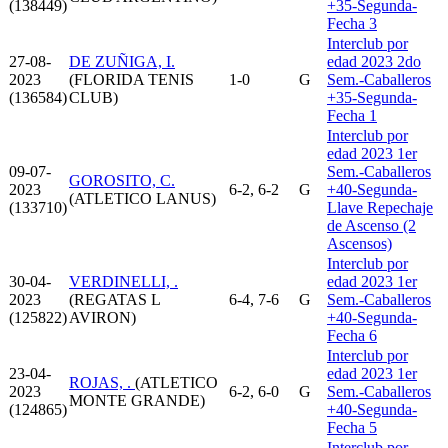
(138449)
+35-Segunda-
Fecha 3
Interclub por
27-08-
DE ZUÑIGA, I.
edad 2023 2do
2023
(FLORIDA TENIS
1-0
G
Sem.-Caballeros
(136584)
CLUB)
+35-Segunda-
Fecha 1
Interclub por
edad 2023 1er
09-07-
Sem.-Caballeros
GOROSITO, C.
2023
6-2, 6-2
G
+40-Segunda-
(ATLETICO LANUS)
(133710)
Llave Repechaje
de Ascenso (2
Ascensos)
Interclub por
30-04-
VERDINELLI, .
edad 2023 1er
2023
(REGATAS L
6-4, 7-6
G
Sem.-Caballeros
(125822)
AVIRON)
+40-Segunda-
Fecha 6
Interclub por
23-04-
edad 2023 1er
ROJAS, .
(ATLETICO
2023
6-2, 6-0
G
Sem.-Caballeros
MONTE GRANDE)
(124865)
+40-Segunda-
Fecha 5
Interclub por