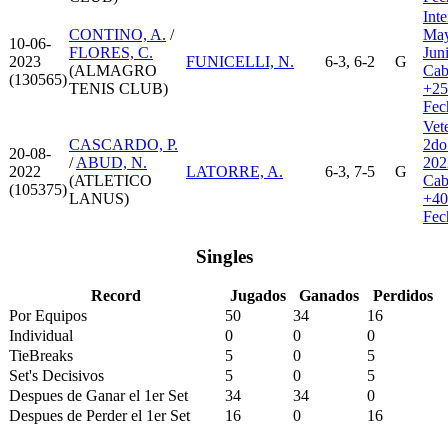
Inte
CONTINO, A.
/
May
10-06-
FLORES, C.
Jun
2023
FUNICELLI, N.
6-3, 6-2
G
(ALMAGRO
Cab
(130565)
TENIS CLUB)
+25
Fec
Vet
CASCARDO, P.
2do
20-08-
/
ABUD, N.
202
2022
LATORRE, A.
6-3, 7-5
G
(ATLETICO
Cab
(105375)
LANUS)
+40
Fec
Singles
Record
Jugados
Ganados
Perdidos
Por Equipos
50
34
16
Individual
0
0
0
TieBreaks
5
0
5
Set's Decisivos
5
0
5
Despues de Ganar el 1er Set
34
34
0
Despues de Perder el 1er Set
16
0
16