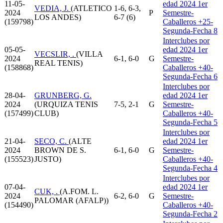
11-05-
edad 2024 1er
VEDIA, J.
(ATLETICO
1-6, 6-3,
2024
P
Semestre-
LOS ANDES)
6-7 (6)
(159798)
Caballeros +25-
Segunda-Fecha 8
Interclubes por
05-05-
edad 2024 1er
VECSLIR, .
(VILLA
2024
6-1, 6-0
G
Semestre-
REAL TENIS)
(158868)
Caballeros +40-
Segunda-Fecha 6
Interclubes por
28-04-
GRUNBERG, G.
edad 2024 1er
2024
(URQUIZA TENIS
7-5, 2-1
G
Semestre-
(157499)
CLUB)
Caballeros +40-
Segunda-Fecha 5
Interclubes por
21-04-
SECO, C.
(ALTE
edad 2024 1er
2024
BROWN DE S.
6-1, 6-0
G
Semestre-
(155523)
JUSTO)
Caballeros +40-
Segunda-Fecha 4
Interclubes por
07-04-
edad 2024 1er
CUK, .
(A.FOM. L.
2024
6-2, 6-0
G
Semestre-
PALOMAR (AFALP))
(154490)
Caballeros +40-
Segunda-Fecha 2