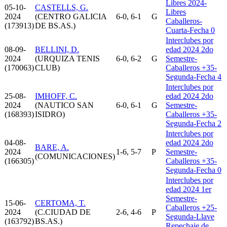
Libres 2024-
05-10-
CASTELLS, G.
Libres
2024
(CENTRO GALICIA
6-0, 6-1
G
Caballeros-
(173913)
DE BS.AS.)
Cuarta-Fecha 0
Interclubes por
08-09-
BELLINI, D.
edad 2024 2do
2024
(URQUIZA TENIS
6-0, 6-2
G
Semestre-
(170063)
CLUB)
Caballeros +35-
Segunda-Fecha 4
Interclubes por
25-08-
IMHOFF, C.
edad 2024 2do
2024
(NAUTICO SAN
6-0, 6-1
G
Semestre-
(168393)
ISIDRO)
Caballeros +35-
Segunda-Fecha 2
Interclubes por
04-08-
edad 2024 2do
BARE, A.
2024
1-6, 5-7
P
Semestre-
(COMUNICACIONES)
(166305)
Caballeros +35-
Segunda-Fecha 0
Interclubes por
edad 2024 1er
Semestre-
15-06-
CERTOMA, T.
Caballeros +25-
2024
(C.CIUDAD DE
2-6, 4-6
P
Segunda-Llave
(163792)
BS.AS.)
Repechaje de