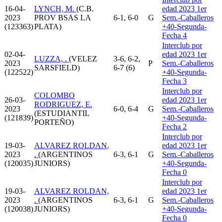
16-04-
LYNCH, M.
(C.B.
edad 2023 1er
2023
PROV BSAS LA
6-1, 6-0
G
Sem.-Caballeros
(123363)
PLATA)
+40-Segunda-
Fecha 4
Interclub por
02-04-
edad 2023 1er
LUZZA, .
(VELEZ
3-6, 6-2,
2023
P
Sem.-Caballeros
SARSFIELD)
6-7 (6)
(122522)
+40-Segunda-
Fecha 3
Interclub por
COLOMBO
26-03-
edad 2023 1er
RODRIGUEZ, E.
2023
6-0, 6-4
G
Sem.-Caballeros
(ESTUDIANTIL
(121839)
+40-Segunda-
PORTEÑO)
Fecha 2
Interclub por
19-03-
ALVAREZ ROLDAN,
edad 2023 1er
2023
.
(ARGENTINOS
6-3, 6-1
G
Sem.-Caballeros
(120035)
JUNIORS)
+40-Segunda-
Fecha 0
Interclub por
19-03-
ALVAREZ ROLDAN,
edad 2023 1er
2023
.
(ARGENTINOS
6-3, 6-1
G
Sem.-Caballeros
(120038)
JUNIORS)
+40-Segunda-
Fecha 0