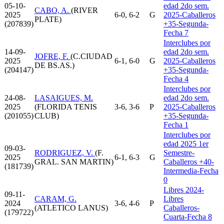
05-10-
edad 2do sem.
CABO, A.
(RIVER
2025
6-0, 6-2
G
2025-Caballeros
PLATE)
(207839)
+35-Segunda-
Fecha 7
Interclubes por
14-09-
edad 2do sem.
JOFRE, F.
(C.CIUDAD
2025
6-1, 6-0
G
2025-Caballeros
DE BS.AS.)
(204147)
+35-Segunda-
Fecha 4
Interclubes por
24-08-
LASAIGUES, M.
edad 2do sem.
2025
(FLORIDA TENIS
3-6, 3-6
P
2025-Caballeros
(201055)
CLUB)
+35-Segunda-
Fecha 1
Interclubes por
edad 2025 1er
09-03-
RODRIGUEZ, V.
(F.
Semestre-
2025
6-1, 6-3
G
GRAL. SAN MARTIN)
Caballeros +40-
(181739)
Intermedia-Fecha
0
Libres 2024-
09-11-
CARAM, G.
Libres
2024
3-6, 4-6
P
(ATLETICO LANUS)
Caballeros-
(179722)
Cuarta-Fecha 8