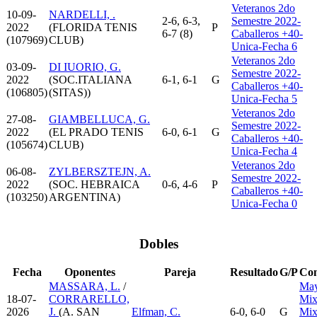
Veteranos 2do
10-09-
NARDELLI, .
2-6, 6-3,
Semestre 2022-
2022
(FLORIDA TENIS
P
6-7 (8)
Caballeros +40-
(107969)
CLUB)
Unica-Fecha 6
Veteranos 2do
03-09-
DI IUORIO, G.
Semestre 2022-
2022
(SOC.ITALIANA
6-1, 6-1
G
Caballeros +40-
(106805)
(SITAS))
Unica-Fecha 5
Veteranos 2do
27-08-
GIAMBELLUCA, G.
Semestre 2022-
2022
(EL PRADO TENIS
6-0, 6-1
G
Caballeros +40-
(105674)
CLUB)
Unica-Fecha 4
Veteranos 2do
06-08-
ZYLBERSZTEJN, A.
Semestre 2022-
2022
(SOC. HEBRAICA
0-6, 4-6
P
Caballeros +40-
(103250)
ARGENTINA)
Unica-Fecha 0
Dobles
Fecha
Oponentes
Pareja
Resultado
G/P
Com
MASSARA, L.
/
May
18-07-
CORRARELLO,
Mix
2026
J.
(A. SAN
Elfman, C.
6-0, 6-0
G
Mix