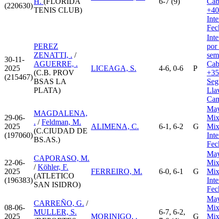
H.
(FLORIDA
6-7 (9)
Cab
(220630)
TENIS CLUB)
+40
Int
Fec
Int
PEREZ
por
ZENATTI, .
/
sem
30-11-
AGUERRE, .
Cab
2025
LICEAGA, S.
4-6, 0-6
P
(C.B. PROV
+35
(215467)
BSAS LA
Seg
PLATA)
Lla
Cam
May
MAGDALENA,
29-06-
Mix
.
/
Feldman, M.
2025
ALIMENA, C.
6-1, 6-2
G
Mix
(C.CIUDAD DE
(197060)
Int
BS.AS.)
Fec
May
CAPORASO, M.
22-06-
Mix
/
Köhler, F.
2025
FERREIRO, M.
6-0, 6-1
G
Mix
(ATLETICO
(196383)
Int
SAN ISIDRO)
Fec
May
CARREÑO, G.
/
08-06-
Mix
MULLER, S.
6-7, 6-2,
2025
MORINIGO, .
G
Mix