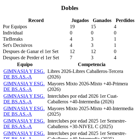
Dobles
Record
Jugados
Ganados
Perdidos
Por Equipos
19
15
4
Individual
0
0
0
TieBreaks
4
3
1
Set's Decisivos
4
3
1
Despues de Ganar el 1er Set
12
12
0
Despues de Perder el 1er Set
7
3
4
Equipo
Competencia
GIMNASIA Y ESG.
Libres 2026-Libres Caballeros-Tercera
DE BS.AS.-A
(2026)
GIMNASIA Y ESG.
Mayores Mixto 2026-Mixto +40-Primera
DE BS.AS.-A
(2026)
GIMNASIA Y ESG.
Interclubes por edad 2026 1er Cuat-
DE BS.AS.-A
Caballeros +40-Intermedia (2026)
GIMNASIA Y ESG.
Mayores Mixto 2025-Mixto +40-Intermedia
DE BS.AS.-A
(2025)
GIMNASIA Y ESG.
Interclubes por edad 2025 1er Semestre-
DE BS.AS.-A
Caballeros +30-NIVEL C (2025)
GIMNASIA Y ESG.
Interclubes por edad 2025 1er Semestre-
DE BS.AS.-A
Caballeros +40-Intermedia (2025)