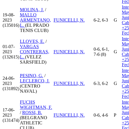
Fec
Inte
MOLINA, J.
/
May
19-08-
MALLO
Jun
2023
ARMENTANO,
FUNICELLI, N.
6-2, 6-3
G
Cab
(135016)
L.
(EL PRADO
+25
TENIS CLUB)
Fec
Inte
LLOVES, E.
/
May
01-07-
VARGAS
0-6, 6-1,
Jun
2023
CONTRERAS,
FUNICELLI, N.
G
7-6 (8)
Cab
(132615)
L.
(VELEZ
+25
SARSFIELD)
Fec
Inte
PESINO, G.
/
May
24-06-
LECLERCQ, J.
Jun
2023
FUNICELLI, N.
6-3, 6-2
G
(CENTRO
Cab
(131892)
NAVAL)
+25
Fec
FUCHS
Inte
WIGHTMAN, F.
May
17-06-
/
ROSSI, B.
Jun
2023
FUNICELLI, N.
0-6, 4-6
P
(BELGRANO
Cab
(131474)
ATHLETIC
+25
CLUB)
Fec