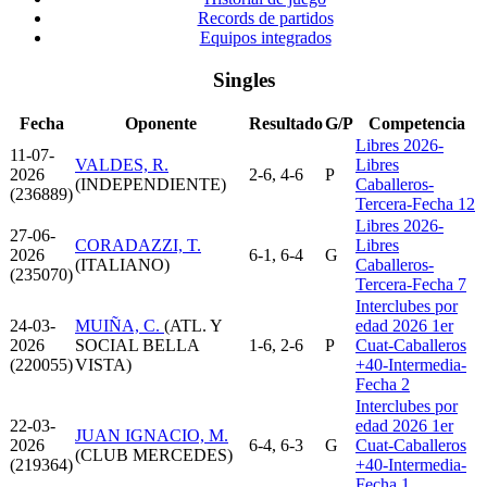
Records de partidos
Equipos integrados
Singles
Fecha
Oponente
Resultado
G/P
Competencia
Libres 2026-
11-07-
VALDES, R.
Libres
2026
2-6, 4-6
P
(INDEPENDIENTE)
Caballeros-
(236889)
Tercera-Fecha 12
Libres 2026-
27-06-
CORADAZZI, T.
Libres
2026
6-1, 6-4
G
(ITALIANO)
Caballeros-
(235070)
Tercera-Fecha 7
Interclubes por
24-03-
MUIÑA, C.
(ATL. Y
edad 2026 1er
2026
SOCIAL BELLA
1-6, 2-6
P
Cuat-Caballeros
(220055)
VISTA)
+40-Intermedia-
Fecha 2
Interclubes por
22-03-
edad 2026 1er
JUAN IGNACIO, M.
2026
6-4, 6-3
G
Cuat-Caballeros
(CLUB MERCEDES)
(219364)
+40-Intermedia-
Fecha 1