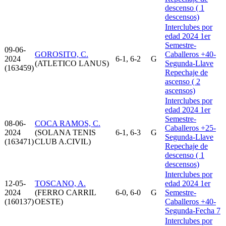
descenso ( 1
descensos)
Interclubes por
edad 2024 1er
Semestre-
09-06-
GOROSITO, C.
Caballeros +40-
2024
6-1, 6-2
G
(ATLETICO LANUS)
Segunda-Llave
(163459)
Repechaje de
ascenso ( 2
ascensos)
Interclubes por
edad 2024 1er
Semestre-
08-06-
COCA RAMOS, C.
Caballeros +25-
2024
(SOLANA TENIS
6-1, 6-3
G
Segunda-Llave
(163471)
CLUB A.CIVIL)
Repechaje de
descenso ( 1
descensos)
Interclubes por
12-05-
TOSCANO, A.
edad 2024 1er
2024
(FERRO CARRIL
6-0, 6-0
G
Semestre-
(160137)
OESTE)
Caballeros +40-
Segunda-Fecha 7
Interclubes por