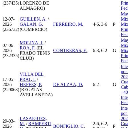
(237435)
LORENZO DE
Pri
ALMAGRO)
Fec
May
12-07-
GUILLEN, A.
/
Mix
2026
GALAN, G.
FERREIRO, M.
4-6, 3-6
P
Mix
(236732)
(COMERCIO)
Pri
Fec
May
MOLINA, J.
/
07-06-
Mix
ROA, F.
(EL
2026
CONTRERAS, E.
6-3, 6-2
G
Mix
PRADO TENIS
(232335)
Pri
CLUB)
Fec
Int
por
VILLA DEL
202
17-05-
PRAT, I.
/
Cua
2026
HEFFES, P.
DE ALZAA, D.
6-2
G
Cab
(229068)
(REGATAS
+40
AVELLANEDA)
Int
Fec
Int
por
LASAIGUES,
202
29-03-
M.
/
RAMPERTI,
2-6, 6-2,
Cua
2026
BONFIGLIO, C.
P