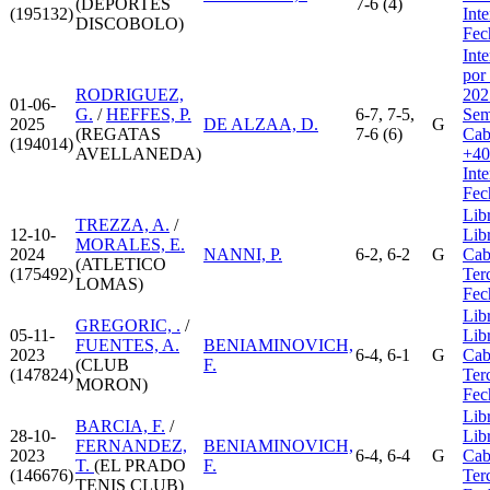
(DEPORTES
7-6 (4)
(195132)
Int
DISCOBOLO)
Fec
Int
por
RODRIGUEZ,
202
01-06-
G.
/
HEFFES, P.
6-7, 7-5,
Sem
2025
DE ALZAA, D.
G
(REGATAS
7-6 (6)
Cab
(194014)
AVELLANEDA)
+40
Int
Fec
Lib
TREZZA, A.
/
12-10-
Lib
MORALES, E.
2024
NANNI, P.
6-2, 6-2
G
Cab
(ATLETICO
(175492)
Ter
LOMAS)
Fec
Lib
GREGORIC, .
/
05-11-
Lib
FUENTES, A.
BENIAMINOVICH,
2023
6-4, 6-1
G
Cab
(CLUB
F.
(147824)
Ter
MORON)
Fec
Lib
BARCIA, F.
/
28-10-
Lib
FERNANDEZ,
BENIAMINOVICH,
2023
6-4, 6-4
G
Cab
T.
(EL PRADO
F.
(146676)
Ter
TENIS CLUB)