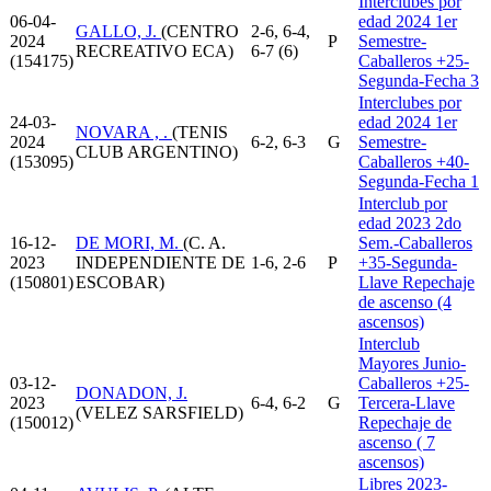
Interclubes por
06-04-
edad 2024 1er
GALLO, J.
(CENTRO
2-6, 6-4,
2024
P
Semestre-
RECREATIVO ECA)
6-7 (6)
(154175)
Caballeros +25-
Segunda-Fecha 3
Interclubes por
24-03-
edad 2024 1er
NOVARA , .
(TENIS
2024
6-2, 6-3
G
Semestre-
CLUB ARGENTINO)
(153095)
Caballeros +40-
Segunda-Fecha 1
Interclub por
edad 2023 2do
16-12-
DE MORI, M.
(C. A.
Sem.-Caballeros
2023
INDEPENDIENTE DE
1-6, 2-6
P
+35-Segunda-
(150801)
ESCOBAR)
Llave Repechaje
de ascenso (4
ascensos)
Interclub
Mayores Junio-
03-12-
Caballeros +25-
DONADON, J.
2023
6-4, 6-2
G
Tercera-Llave
(VELEZ SARSFIELD)
(150012)
Repechaje de
ascenso ( 7
ascensos)
Libres 2023-